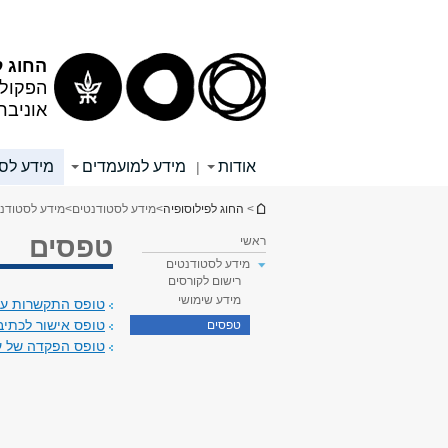
תוכן
תפריט
עליון
ראשי
החוג ל
הפקולט
אוניבר
אודות
מידע למועמדים
מידע לס
|
הינך נמצא כאן
>
החוג לפילוסופיה
>
מידע לסטודנטים
>
מידע לסטודנ
טפסים
ראשי
מידע לסטודנטים
רישום לקורסים
מידע שימושי
טופס התקשרות ע
טופס אישור לכתיב
טפסים
טופס הפקדה של ע