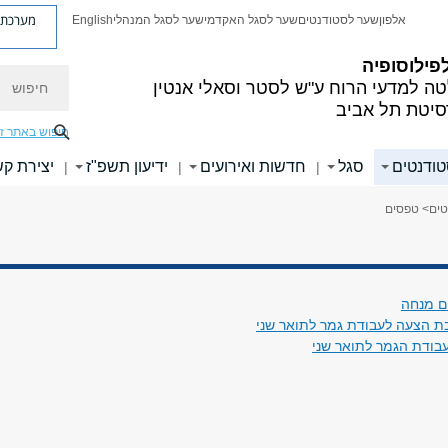
מערכת פ
אלפון
שער לסטודנטים
שער לסגל האקדמי
שער לסגל המנהלי
English
פילוסופיה
חיפוש
ה למדעי הרוח
ע"ש לסטר וסאלי אנטין
סיטת תל אביב
חיפוש באתר ז
טודנטים
סגל
חדשות ואירועים
ידיעון תשפ"ז
יצירת ק
|
|
|
טים
> טפסים
ם מנחה
ת הצעה לעבודת גמר לתואר שני
בודת הגמר לתואר שני