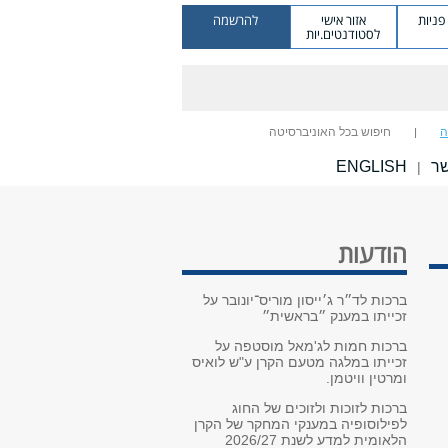
ניות
אזור אישי
להרשמה
לסטודנטים.יות
ה
חיפוש בכל האוניברסיטה
שר
ENGLISH
|
הודעות
ברכות לד״ר ג׳ייסון מוריס־יונובר על
זכייתו במענק ״בראשית״
ברכות חמות לג'מאל מוסטפה על
זכייתו במלגה מטעם הקרן ע"ש לואיס
ומרטין וויטמן.
ברכות לזוכות ולזוכים של החוג
לפילוסופיה במענקי המחקר של הקרן
הלאומית למדע לשנת 2026/27