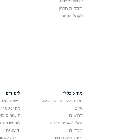
ללמוד אצלנו
תולדות הבנין
לקהל הרחב
מידע כללי
לימודים
יצירת קשר ודרכי הגעה
רישום לאונ
אלפון
מידע למתענ
דרושים
חישוב סיכוי
נהלי האוניברסיטה
לוח שנת הל
מכרזים
ידיעונים
מידע לשעת חירום
כניסה לאזור