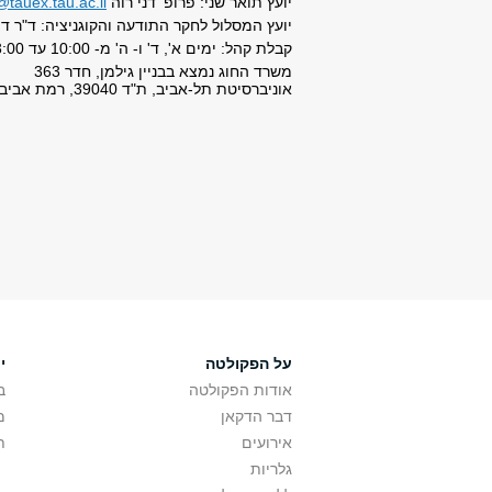
יועץ תואר שני: פרופ' דני רוה
tauex.tau.ac.il
יועץ המסלול לחקר התודעה והקוגניציה: ד"ר דו
קבלת קהל: ימים א', ד' ו- ה' מ- 10:00 עד 13:00, יום ב' מ- 10:00 עד 15:00
משרד החוג נמצא בבניין גילמן, חדר 363
אוניברסיטת תל-אביב, ת"ד 39040, רמת אביב, תל-אביב 6997801, ישראל
על הפקולטה
י
אודות הפקולטה
ב
דבר הדקאן
מ
אירועים
ת
גלריות