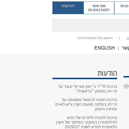
ניות
אזור אישי
להרשמה
לסטודנטים.יות
ה
חיפוש בכל האוניברסיטה
קשר
ENGLISH
|
הודעות
ברכות לד״ר ג׳ייסון מוריס־יונובר על
זכייתו במענק ״בראשית״
ברכות חמות לג'מאל מוסטפה על
זכייתו במלגה מטעם הקרן ע"ש לואיס
ומרטין וויטמן.
ברכות לזוכות ולזוכים של החוג
לפילוסופיה במענקי המחקר של הקרן
הלאומית למדע לשנת 2026/27