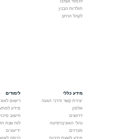
ללמוד אצלנו
תולדות הבנין
לקהל הרחב
מידע כללי
לימודים
יצירת קשר ודרכי הגעה
רישום לאונ
אלפון
מידע למתענ
דרושים
חישוב סיכוי
נהלי האוניברסיטה
לוח שנת הל
מכרזים
ידיעונים
מידע לשעת חירום
כניסה לאזור