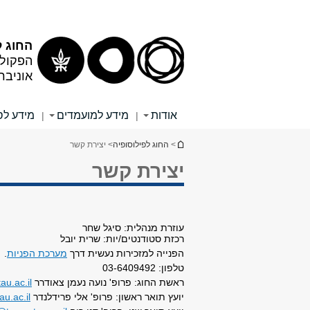
תוכן
תפריט
עליון
ראשי
החוג ל
הפקולט
אוניבר
אודות
מידע למועמדים
מידע לס
|
|
הינך נמצא כאן
>
החוג לפילוסופיה
> יצירת קשר
יצירת קשר
עוזרת מנהלית: סיגל שחר
רכזת סטודנטים/יות: שרית יובל
הפנייה למזכירות נעשית דרך
מערכת הפניות
.
טלפון: 03-6409492
ראשת החוג: פרופ' נועה נעמן צאודרר
u.ac.il
יועץ תואר ראשון: פרופ' אלי פרידלנדר
au.ac.il