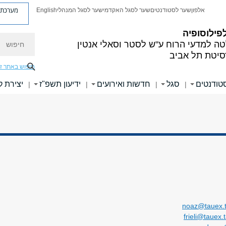
מערכת פ
אלפון
שער לסטודנטים
שער לסגל האקדמי
שער לסגל המנהלי
English
פילוסופיה
חיפוש
ה למדעי הרוח
ע"ש לסטר וסאלי אנטין
סיטת תל אביב
חיפוש באתר ז
טודנטים
סגל
חדשות ואירועים
ידיעון תשפ"ז
יצירת 
|
|
|
|
noaz@tauex.ta
frieli@tauex.t