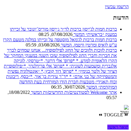
הרשמו עכשיו
הודעות
ברכות חמות לג'ייסון
ברכות לד״ר ג׳ייסון מוריס־יונובר על זכייתו
במענק ״בראשית״
המשך
07/08/2026, 08:25
ברכות חמות
ברכות לג'מאל מוסטפה על זכייתו במלגה מטעם הקרן
ע"ש לואיס ומרטין וויטמן.
המשך
03/08/2026, 05:59
ברכות לזוכות ולזוכים של החוג לפילוסופיה...
אנחנו שמחים לברך
את חברות וחברי החוג לפילוסופיה שזכו השנה במענקי המחקר של
הקרן הלאומית למדע. * *פרופ' אלי דרזנר, *״טרסקי, לוגיקה
אלגברית ומשמעות לשונית״ * *פרופ' אלי פרידלנדר, *״פילוסופיית
הציור של ולטר בנימין״ * *פרופ' דוד קובץ׳,* ״אונטולוגיה נפשית
והמטפיזיקה של בני אדם״ * *ד"ר עידית בן־אור, *״כסף, ריבונות
וכוח תאגידי: מטבעות חברת הודו המזרחית בעת החדשה
המוקדמת״
המשך
30/07/2026, 06:35
אתר Welcome לסטודנטים/ות החדשים/ות
המשך
18/08/2022,
05:57
⏪
TOGGLE
⏩
תואר ראשון