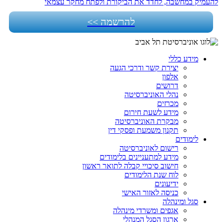
להעמיק במחשבה, לחדד את הביקורת ולפתח מחקר עצמאי
להרשמה >>
מידע כללי
יצירת קשר ודרכי הגעה
אלפון
דרושים
נהלי האוניברסיטה
מכרזים
מידע לשעת חירום
מבקרת האוניברסיטה
תקנון משמעת ופסקי דין
לימודים
רישום לאוניברסיטה
מידע למתעניינים בלימודים
חישוב סיכויי קבלה לתואר ראשון
לוח שנת הלימודים
ידיעונים
כניסה לאזור האישי
סגל ומינהלה
אגפים ומשרדי מינהלה
ארגון הסגל המנהלי