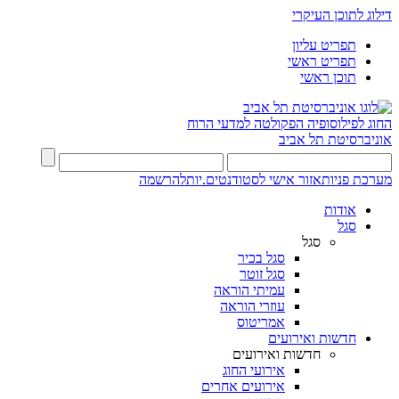
דילוג לתוכן העיקרי
תפריט עליון
תפריט ראשי
תוכן ראשי
החוג לפילוסופיה
הפקולטה למדעי הרוח
אוניברסיטת תל אביב
מערכת פניות
אזור אישי לסטודנטים.יות
להרשמה
אודות
סגל
סגל
סגל בכיר
סגל זוטר
עמיתי הוראה
עוזרי הוראה
אמריטוס
חדשות ואירועים
חדשות ואירועים
אירועי החוג
אירועים אחרים