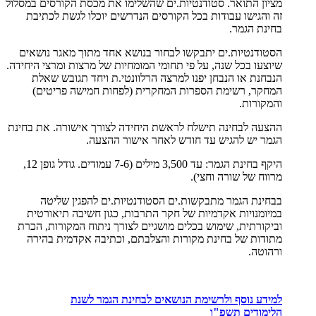
מציון התואר. סטודנטיות.ים שהשלימו את מכסת הקורסים במסלול
זה והגישו עבודות בכל הקורסים הנדרשים יוכלו לגשת לכתיבת
בחינת הגמר.
הסטודנטיות.ים יתבקשו לבחור בנושא אחד מתוך מאגר נושאים
שיוצעו בכל שנה, על פי תחומי המומחיות של מרצות ומרצי היחידה.
הנבחנת או הנבחן יפנו למרצה הרלוונטי.ת ויחד תגובש שאלת
המחקר, רשימת הספרות המחקרית (לפחות חמישה פריטים)
והמקורות.
ההצעה לבחינה תישלח לראשת היחידה לצורך אישורה. את בחינת
הגמר יש להגיש עד חודש לאחר אישור ההצעה.
היקף בחינת הגמר: עד 3,500 מילים (7-6 עמודים. גודל גופן 12,
מרווח של שורה וחצי).
בבחינת הגמר מתבקשות.ים הסטודנטיות.ים להפגין שליטה
במיומנויות אקדמיות של חקר התרבות, כגון חשיבה תיאורטית
וביקורתית, שימוש בכלים מושגיים לצורך ניתוח המקורות, הכרת
מתודות של בחינת מקורות והצלבתם, וכתיבה אקדמית בהירה
ורהוטה.
למידע נוסף ולרשימת הנושאים לבחינת הגמר לשנת
הלימודים תשפ"ו