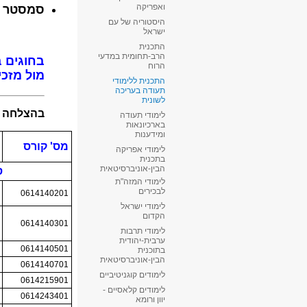
ואפריקה
היסטוריה של עם
ישראל
התכנית
הרב-תחומית במדעי
הרוח
התכנית ללימודי
תעודה בעריכה
לשונית
לימודי תעודה
בארכיונאות
ומידענות
לימודי אפריקה
בתכנית
הבין-אוניברסיטאית
לימודי המזה"ת
לבכירים
לימודי ישראל
הקדום
לימודי תרבות
ערבית-יהודית
בתוכנית
הבין-אוניברסיטאית
לימודים קוגניטיביים
לימודים קלאסיים -
יוון ורומא