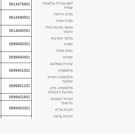
לשון עברית ובלשנות
שמית
מדעי הדתות
מזרח אסיה
מחקר תרבות הילד
והנוער
מחקר התרבות
מקרא
נשים ומגדר
ספרות
ערבית ואסלאם
פילוסופיה
פילוסופיה יהודית
ותלמוד
פילוסופיה, מדע
ותרבות דיגיטלית
תכנית "אופקים
חדשים"
תכנית פכ"מ
תרבות צרפת