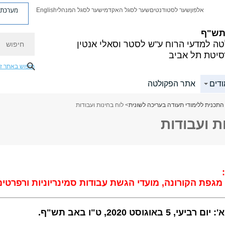
מערכת פ
אלפון
שער לסטודנטים
שער לסגל האקדמי
שער לסגל המנהלי
English
 תש"ף
חיפוש
ה למדעי הרוח
ע"ש לסטר וסאלי אנטין
סיטת תל אביב
חיפוש באתר ז
ודים
אתר הפקולטה
התכנית ללימודי תעודה בעריכה לשונית
> לוח בחינות ועבודות
ת ועבודות