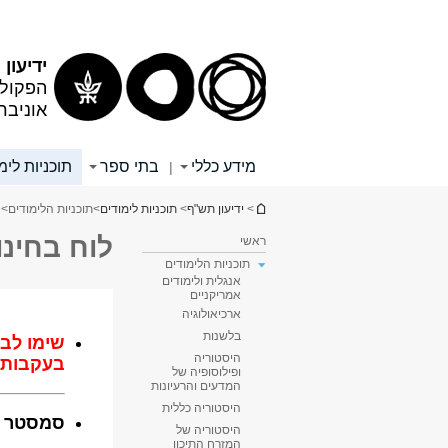
תוכן
תפריט
עליון
ראשי
ידיעון
הפקולט
אוניבר
מידע כללי
בתי ספר
תוכניות לימ
|
הינך נמצא כאן
>
ידיעון תש"ף
>
תוכניות לימודים
>
תוכניות הלימודים
>
לוח בחינו
ראשי
תוכניות הלימודים
אנגלית ולימודים
אמריקניים
ארכיאולוגיה
בלשנות
היסטוריה
ופילוסופיה של
המדעים והרעיונות
היסטוריה כללית
היסטוריה של
המזרח התיכון