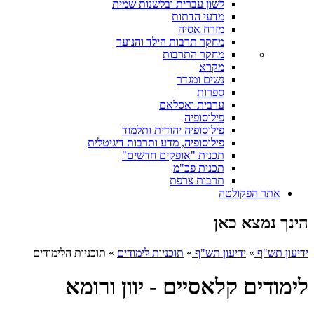
לשון עברית ובלשנות שמית
מדעי הדתות
מזרח אסיה
מחקר תרבות הילד והנוער
מחקר התרבות
מקרא
נשים ומגדר
ספרות
ערבית ואסלאם
פילוסופיה
פילוסופיה יהודית ותלמוד
פילוסופיה, מדע ותרבות דיגיטלית
תכנית "אופקים חדשים"
תכנית פכ"מ
תרבות צרפת
אתר הפקולטה
הינך נמצא כאן
ידיעון תש"ף
»
ידיעון תש"ף
»
תוכניות לימודים
»
תוכניות הלימודים
לימודים קלאסיים - יוון ורומא