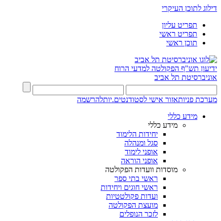
דילוג לתוכן העיקרי
תפריט עליון
תפריט ראשי
תוכן ראשי
ידיעון תש"ף
הפקולטה למדעי הרוח
אוניברסיטת תל אביב
מערכת פניות
אזור אישי לסטודנטים.יות
להרשמה
מידע כללי
מידע כללי
יחידות הלימוד
סגל ומנהלה
אופני לימוד
אופני הוראה
מוסדות וועדות הפקולטה
ראשי בתי ספר
ראשי חוגים ויחידות
ועדות פקולטטיות
מועצת הפקולטה
לזכר הנופלים