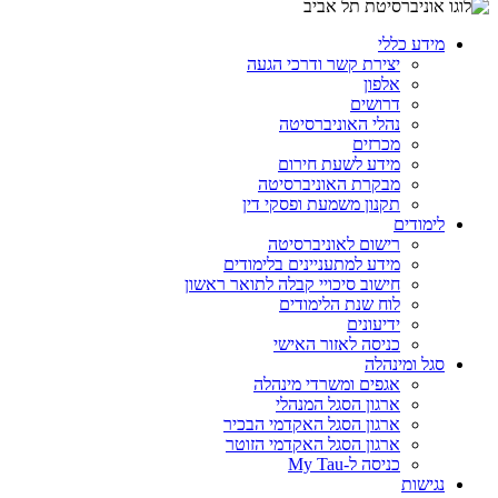
מידע כללי
יצירת קשר ודרכי הגעה
אלפון
דרושים
נהלי האוניברסיטה
מכרזים
מידע לשעת חירום
מבקרת האוניברסיטה
תקנון משמעת ופסקי דין
לימודים
רישום לאוניברסיטה
מידע למתעניינים בלימודים
חישוב סיכויי קבלה לתואר ראשון
לוח שנת הלימודים
ידיעונים
כניסה לאזור האישי
סגל ומינהלה
אגפים ומשרדי מינהלה
ארגון הסגל המנהלי
ארגון הסגל האקדמי הבכיר
ארגון הסגל האקדמי הזוטר
כניסה ל-My Tau
נגישות