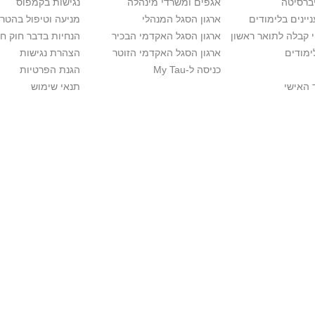
יברסיטה
אגפים ומשרדי מינהלה
נגישות בקמפוס
יינים בלימודים
ארגון הסגל המנהלי
מניעה וטיפול בהטר
י קבלה לתואר ראשון
ארגון הסגל האקדמי הבכיר
הנחיות בדבר חוק ח
ימודים
ארגון הסגל האקדמי הזוטר
הצהרת נגישות
כניסה ל-My Tau
הגנת הפרטיות
 האישי
תנאי שימוש