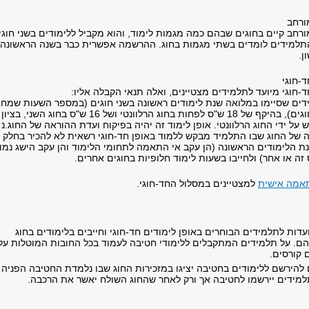
ורחב
ורחב קיים בחוגים שבהם כמה מגמות לימוד, והוא מקביל ללימודים בשני חוגי
תלמידים לומדים בשתי מגמות בחוג. ההרשמה אפשרית כבר בשנה הראשונה
ן.
 חד-חוגי
ד-חוגי מיועד לתלמידים מצטיינים, ואלה תנאי הקבלה אליו:
דים שסיימו במלואה שנת לימודים ראשונה בשני חוגים (במספר השעות שמחי
כל אחד מהחוגים), בהיקף של 18 ש"ס לפחות בחוג הרלוונטי ושל 16 ש"ס בחוג השני, בציון
על ידי החוג הרלוונטי. אופן לימוד זה יהיה בפיקוח ועדת ההוראה של החוג.נ
 של החוג שבו התלמיד מבקש ללמוד באופן חד-חוגי רשאית לא להכיר בחלק
נת הלימודים הראשונה (הן עקב אי התאמה לתחומי הלימוד והן עקב הישג נמו
זה או אחר) ולחייבו בשעות לימוד חלופיות בחוגים אחרים.
תאמה אישית
למצטיינים במסלול החד-חוגי.
דות לתלמידים הבוחרים באופן לימודים חד-חוגי וחייבים בלימודים בחוג
הם. על תלמידים המתקבלים ללימודי חטיבה לעמוד בכל החובות המוטלות על
 קורסים.
הירשם ללימודים בחטיבה יציגו במזכירות החוג שבו נלמדת החטיבה הפניה
למידים יירשמו לחטיבה אך ורק לאחר שהחוג השולח יאשר את הרכבה.