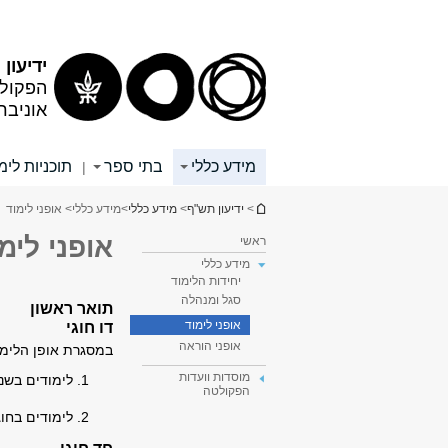
תוכן
תפריט
עליון
ראשי
ידיעון
הפקולט
אוניבר
מידע כללי
בתי ספר
תוכניות לימ
|
הינך נמצא כאן
>
ידיעון תש"ף
>
מידע כללי
>
מידע כללי
> אופני לימוד
אופני לימ
ראשי
מידע כללי
יחידות הלימוד
סגל ומנהלה
תואר ראשון
דו חוגי
אופני לימוד
אופני הוראה
במסגרת אופן הלימוד
מוסדות וועדות
לימודים בשני
הפקולטה
לימודים בחוג