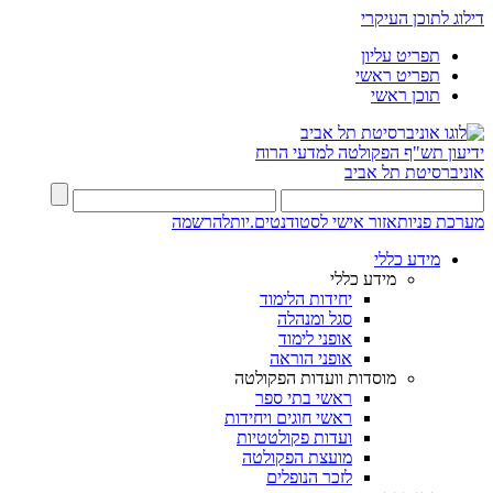
דילוג לתוכן העיקרי
תפריט עליון
תפריט ראשי
תוכן ראשי
ידיעון תש"ף
הפקולטה למדעי הרוח
אוניברסיטת תל אביב
מערכת פניות
אזור אישי לסטודנטים.יות
להרשמה
מידע כללי
מידע כללי
יחידות הלימוד
סגל ומנהלה
אופני לימוד
אופני הוראה
מוסדות וועדות הפקולטה
ראשי בתי ספר
ראשי חוגים ויחידות
ועדות פקולטטיות
מועצת הפקולטה
לזכר הנופלים