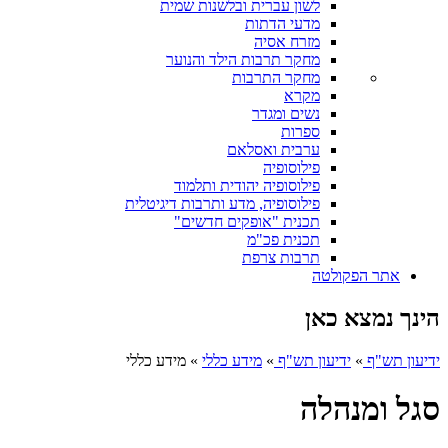
לשון עברית ובלשנות שמית
מדעי הדתות
מזרח אסיה
מחקר תרבות הילד והנוער
מחקר התרבות
מקרא
נשים ומגדר
ספרות
ערבית ואסלאם
פילוסופיה
פילוסופיה יהודית ותלמוד
פילוסופיה, מדע ותרבות דיגיטלית
תכנית "אופקים חדשים"
תכנית פכ"מ
תרבות צרפת
אתר הפקולטה
הינך נמצא כאן
ידיעון תש"ף
»
ידיעון תש"ף
»
מידע כללי
»
מידע כללי
סגל ומנהלה