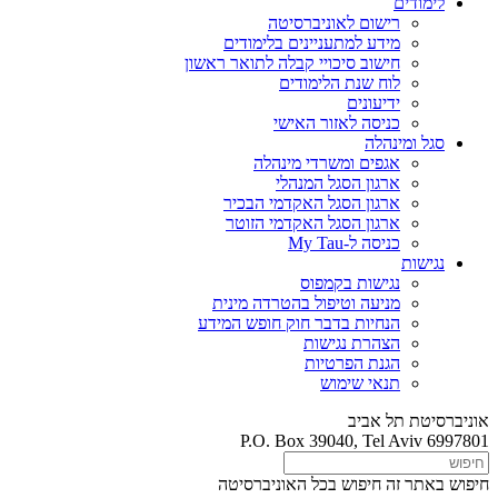
לימודים
רישום לאוניברסיטה
מידע למתעניינים בלימודים
חישוב סיכויי קבלה לתואר ראשון
לוח שנת הלימודים
ידיעונים
כניסה לאזור האישי
סגל ומינהלה
אגפים ומשרדי מינהלה
ארגון הסגל המנהלי
ארגון הסגל האקדמי הבכיר
ארגון הסגל האקדמי הזוטר
כניסה ל-My Tau
נגישות
נגישות בקמפוס
מניעה וטיפול בהטרדה מינית
הנחיות בדבר חוק חופש המידע
הצהרת נגישות
הגנת הפרטיות
תנאי שימוש
אוניברסיטת תל אביב
P.O. Box 39040, Tel Aviv 6997801
חיפוש באתר זה
חיפוש בכל האוניברסיטה