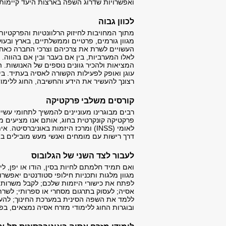
ואפשרויות שדרוג השפה בארצות היעד קיימות ו
לכוון גבוה
מתוך המחויבות לחיזוק הרלוונטיות והפרקטיו
מגוון גורמים, פרטיים וממשלתיים, בארץ ובעול
העשויים לשרת את צרכיהם וצרכי החברה כאחת
לאלו המערביות, בין אם בעבר ובין אם בהווה
המציאות ולהכיר גוונים נוספים של האנושות. 
עוגן ואופק לפעילות הקשורה לאסיה בעתיד. ב
רצונך להעשיר את הידע והחשיבה, החוג ללימוד
קורסים משלבי פרקטיקה
רבים מבוגרינו מעוניינים להמשיך לתחומי עש
פרקטיקה קונקרטית בחוג, אותם אנו מציעים מ
לאומי (INSS) ומרכז היזמות באוניבר
דרך רישות עם מומחים ואנשי מעש מובילים ב
לעבור לצד השני של הגלובוס
ואם תמיד חלמתם לחיות בסין, הודו או יפן, ל
מגוון מלגות ותכניות חילופי סטודנטים יאפשרו
לפתח את כישורי היזמות שלכם; לקבל משרות 
אסיה; לעסוק בתרגום מסחרי או ספרותי; לשר
ללמד את השפה הסינית במערכת החינוך; להעניק
ובוגרות החוג ללימודי מזרח אסיה נמצאים, בפ