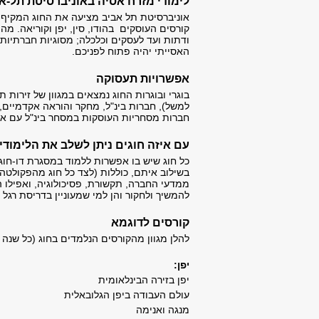
לימודי מזרח אסיה באוניברסיטת תל-אבי
אוניברסיטת תל אביב מציעה את החוג המקיף בי
קורסים העוסקים בהודו, סין, יפן וקוריאה. מה
ודתות ועד לעסקים וכלכלה; מסוגיות חברתיות
האסייתי יהיה פתוח לפניכם.
אפשרויות תעסוקה
בוגרי ובוגרות החוג נמצאים במגוון של זירות
למשל), חברות בינ"ל, מחקר והוראה אקדמיים, 
חברות מסחריות העוסקות במסחר בינ"ל עם ארצ
עם איזה חוגים ניתן לשלב את הלימודי
כל חוג שיש בו אפשרות ללמוד במסגרת דו-חוג
בשילוב איתם, כוללות (לצד כל חוג מהפקולטה 
ממדעי החברה, תקשורת, פסיכולוגיה, ואפילו ה
להמשיך ולחקור והן למי שמעוניין בדריסת ר
קורסים לדוגמא
להלן מגוון מהקורסים הנלמדים בחוג (כל שנה 
יפן:
יפן בזירה הבינלאומית
עולם העבודה ביפן הגלובאלית
מנגה ואנימה