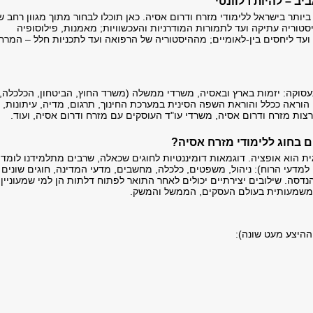
ב – להיות רלוונטי
ותר בישראל ללימודי מזרח ודרום אסיה. כאן תוכלו לבחור מתוך מגוון רחב ש
יסטוריה עתיקה ועד לתמורות המודרניות והעכשוויות; מאמנות, פילוסופיה
 ועד ליחסים בין-לאומיים; מההיסטוריה של הרפואה ועד לתכניות חלל – המרח
 תעסוקה: יזמות בארץ ובאסיה, משרדי ממשלה (משרד החוץ, הביטחון, הכלכלה,
הוראה ככלל והוראת השפה הסינית במערכת החינוך, תרגום, מדיה, עיתונות,
ות מזרח ודרום אסיה, משרדי עו"ד העוסקים עם מזרח ודרום אסיה, ועוד.
ם בחוג ללימודי מזרח אסיה?
ית הוא אופציה. דוגמאות דומיננטיות לחוגים שכאלה, שרבים מתלמידנו לומדי
למדעי הרוח): ניהול, משפטים, כלכלה, מחשבים, מדעי המדינה, חוגים שונים
נדסה. שילובים יצירתיים יכולים לאחר התואר לפתוח דלתות הן למי שמעוניין
גל משמעותית בעולם העסקים, הממשל והמשק.
ההיצע מעט שונה):