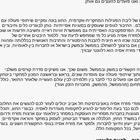
אנו פועלים להעצים גם אותן.
ת של ליבת הפעילות המחקרית-אקדמית, החוג בונה ומקיים שיתופי פעולה עם
ם. החיבור לגופים שעוסקים בסוגיות אסייתיות נותן לבוגרינו כלים וחיבורים
. הפרספקטיבה האסייתית גם מאפשרת זוויות ראייה וחשיבה חדשות או שונ
. למזרח אסיה מגיע כל מי שמחפש לדעת עוד, ללמוד היבטים אחרים של
הבנה שכזו היא חיונית להבנת ההיסטוריה והתרבות האנושית בכללותה ומהווה
ין אם ברצונך להשתלב בממשל ובמשק בישראל או לחברות בין-לאומיות, ובין א
י מזרח אסיה הוא רלוונטי עבורך.
ייה הקשורים במשק ובממשל. משום שכך, אנו משיקים סדרת קורסים משלבי
תוך שיתופי פעולה עם מוסדות שונים, בראש ובראשונה המכון למחקרי ביטחון
סיטה. איתם אנו פועלים כדי לחבר בין תלמידנו לבין עולם העשייה שלאחר התואר, כולל
תחום (מהממשל, מהמשק, מחברות הזנק ועוד).
ימודי מזרח אסיה באוניברסיטת תל אביב יכולים לעזור לכם להגשים את החלום.
 לכם כבר בעת הלימודים להגיע לתקופות מוגדרות לאסיה. כבוגרי החוג, תוכלו
מגוונות בחברות מסחריות העוסקות במסחר בינלאומי עם ארצות מזרח ודרום
ת במשרד החוץ, הכלכלה או משרד הביטחון; לעסוק במחקר והוראה אקדמיים;
 ייעוץ ותיווך לחברות; ולסקר את מזרח אסיה בגופי התקשורת השונים. בוגרי
ועל, בכל המקומות הללו.