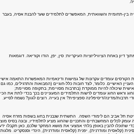
ה.
ה בין-תחומית והשוואתית, המאפשרים לתלמידים שער להבנת אסיה, בעבר
 דיון באחת הציוויליזציות העיקריות: סין, יפן, הודו וקוריאה. דוגמאות
רת הקורסים עומדים עקרונות של גמישות ודינאמיות המאפשרות התאמה אישי
ניין האישיים. כלומר, לצד חובות כלל-חוגיים (המבואות והתרגילים, כמו גם
אישית שיכולה להיות ממוקדת (בתרבות מסויימת; בתקופה מסויימת;
י החוג וראש החוג עומדים לרשות התלמידים המעוניינים בכך בכדי לתת את הכיוו
 תרבות/מדינה/דיסיפלינה ספציפית? אין בעייה. רוצים לגוון? נשמח לסייע.
רסיטת תל אביב הם לימודי השפה. התשתית שנבנית בחוג בשפות מזרח אסיה
 עומק לכלים המחשבתיים והתכניים שהחוג מציע לתלמידיו, ובונה בסיס מוצ
די שתוכלו להבין באופן בלתי אמצעי את מושא המחקר שלכם, כאן תקבלו ידע
נית (קלאסית ומודרנית), יפנית (קלאסית ומודרנית), הינדי וסנסקריט. מלגות