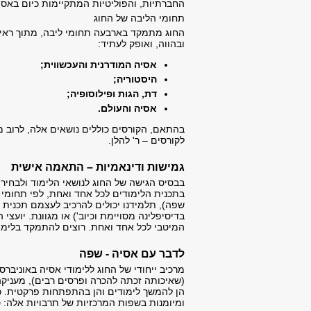
החברתיות, והפוליטיות המתקיימות כיום באסי
תחומי הליבה של החוג
החוג מתמקד בארבעה תחומי ליבה, מתוך ראיי
ובהווה, ואופק לעתיד:
אסיה המודרנית והעכשווית;
היסטוריה;
דת, הגות ופילוסופיה;
אסיה והעולם.
בהתאם, הקורסים כוללים נושאים אלה, לרוב מתוך
לקורסים – ר' להלן.
גמישות ודינאמיות – התאמה אישית
בבסיס הגישה של החוג לנושאי הלימוד ולבחי
בתכנית הלימודים לכל אחד ואחת, לפי תחומי הע
שפה), תלמידנו יכולים להרכיב לעצמם תכנית 
בדיסיפלינה מסויימת וכיוב') או מגוונת. יועצ
המיטבי לכל אחד ואחת. רוצים להתמקד בלימודי
לדבר עם אסיה - שפה
מרכיב ייחודי של החוג ללימודי אסיה באוניב
(שאיכותה זכתה להכרה ופרסים רבים), מעניקה
הן להמשך לימודים והן בהתפתחות פרקטית. כ
ומיומנות בשפות המרכזיות של תרבויות אלה: סי