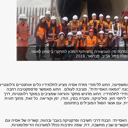
דנת סין העכשווית (בשיתוף המכון למחקרי ביטחון לאומי,
ומשפיעה, החוג ללימודי מזרח אסיה מציע לתלמידיו כלים אותנטיים ורלוונטיים
ות עם האתגרים שהמאה ה-21, המכונה "המאה האסייתית", מציבה לעולם. החוג מאפשר פרספקטיבה רחבה
ידי לתלמידיו. החוג מדגיש מחקר והוראה שמציבים במוקד רלוונטיות, דרך
י חוץ, פוליטיקה, וחברה בסין, הודו, יפן וקוריאה. כל זאת, מתוך חווית
ית, עם אנשי הסגל המובילים בתחומם.
האסייתי: הבנת דרכי חשיבה ופרקטיקה בעבר ובהווה; קשריה של אסיה עם
הקשרים שבין מחשבה, דת, שפה ותרבות ככלל למערכות הדיפלומטיות,