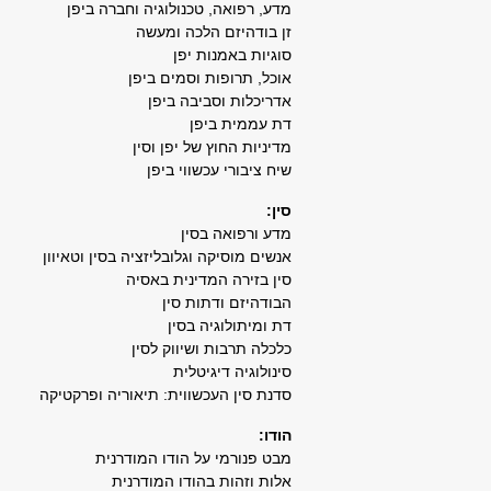
מדע, רפואה, טכנולוגיה וחברה ביפן
זן בודהיזם הלכה ומעשה
סוגיות באמנות יפן
אוכל, תרופות וסמים ביפן
אדריכלות וסביבה ביפן
דת עממית ביפן
מדיניות החוץ של יפן וסין
שיח ציבורי עכשווי ביפן
סין:
מדע ורפואה בסין
אנשים מוסיקה וגלובליזציה בסין וטאיוון
סין בזירה המדינית באסיה
הבודהיזם ודתות סין
דת ומיתולוגיה בסין
כלכלה תרבות ושיווק לסין
סינולוגיה דיגיטלית
סדנת סין העכשווית: תיאוריה ופרקטיקה
הודו:
מבט פנורמי על הודו המודרנית
אלות וזהות בהודו המודרנית