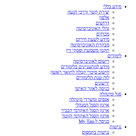
מידע כללי
יצירת קשר ודרכי הגעה
אלפון
דרושים
נהלי האוניברסיטה
מכרזים
מידע לשעת חירום
מבקרת האוניברסיטה
תקנון משמעת ופסקי דין
לימודים
רישום לאוניברסיטה
מידע למתעניינים בלימודים
חישוב סיכויי קבלה לתואר ראשון
לוח שנת הלימודים
ידיעונים
כניסה לאזור האישי
סגל ומינהלה
אגפים ומשרדי מינהלה
ארגון הסגל המנהלי
ארגון הסגל האקדמי הבכיר
ארגון הסגל האקדמי הזוטר
כניסה ל-My Tau
נגישות
נגישות בקמפוס