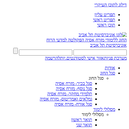
דילוג לתוכן העיקרי
תפריט עליון
תפריט ראשי
תוכן ראשי
החוג ללימודי מזרח אסיה
הפקולטה למדעי הרוח
אוניברסיטת תל אביב
מערכת פניות
אזור אישי לסטודנטים.יות
להרשמה
אודות
סגל החוג
סגל החוג
סגל בכיר- מזרח אסיה
סגל נוסף- מזרח אסיה
תלמידי מחקר- מזרח אסיה
גמלאים ואמריטוס- מזרח אסיה
סגל אורח- מזרח אסיה
מסלולי לימוד
מסלולי לימוד
תואר ראשון
תואר שני