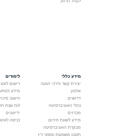
לקהל הרחב
מידע כללי
לימודים
יצירת קשר ודרכי הגעה
רישום לאונ
אלפון
מידע למתענ
דרושים
חישוב סיכוי
נהלי האוניברסיטה
לוח שנת הל
מכרזים
ידיעונים
מידע לשעת חירום
כניסה לאזור
מבקרת האוניברסיטה
תקנון משמעת ופסקי דין