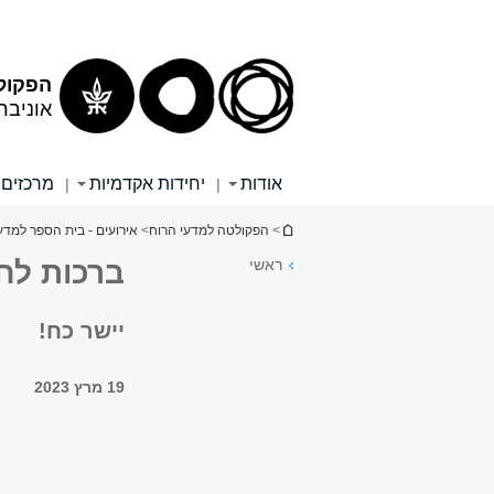
תוכן
תפריט
עליון
ראשי
הפקול
אוניבר
אודות
יחידות אקדמיות
מרכזים 
|
|
הינך נמצא כאן
>
הפקולטה למדעי הרוח
>
אירועים - בית הספר למדעי
ראשי
ברכות לח
יישר כח!
19 מרץ 2023