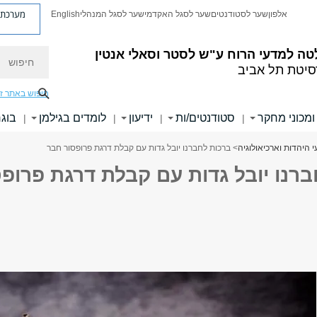
מערכת פ
אלפון
שער לסטודנטים
שער לסגל האקדמי
שער לסגל המנהלי
English
חיפוש
טה למדעי הרוח
ע"ש לסטר וסאלי אנטין
סיטת תל אביב
חיפוש באתר ז
ומכוני מחקר
סטודנטים/ות
ידיעון
לומדים בגילמן
בוגר
|
|
|
|
 היהדות וארכיאולוגיה
> ברכות לחברנו יובל גדות עם קבלת דרגת פרופסור חבר
ברנו יובל גדות עם קבלת דרגת פרופ