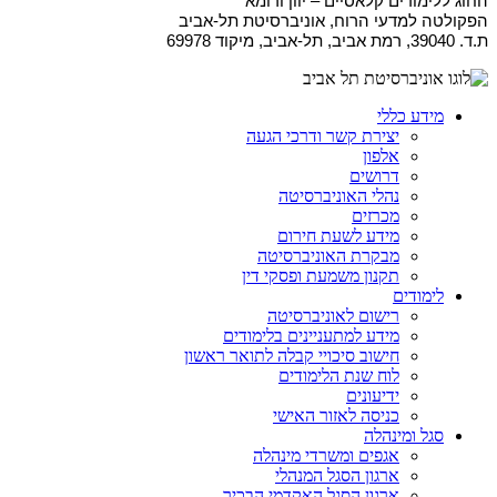
החוג ללימודים קלאסיים – יוון ורומא
הפקולטה למדעי הרוח, אוניברסיטת תל-אביב
ת.ד. 39040, רמת אביב, תל-אביב, מיקוד 69978
מידע כללי
יצירת קשר ודרכי הגעה
אלפון
דרושים
נהלי האוניברסיטה
מכרזים
מידע לשעת חירום
מבקרת האוניברסיטה
תקנון משמעת ופסקי דין
לימודים
רישום לאוניברסיטה
מידע למתעניינים בלימודים
חישוב סיכויי קבלה לתואר ראשון
לוח שנת הלימודים
ידיעונים
כניסה לאזור האישי
סגל ומינהלה
אגפים ומשרדי מינהלה
ארגון הסגל המנהלי
ארגון הסגל האקדמי הבכיר