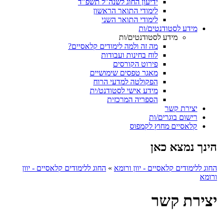
ידיעון החוג לשנה"ל תשפ"ד
לימודי התואר הראשון
לימודי התואר השני
מידע לסטודנטים/ות
מידע לסטודנטים/ות
מה זה ולמה לימודים קלאסיים?
לוח בחינות ועבודות
פירוט הקורסים
מאגר טפסים שימושיים
הפקולטה למדעי הרוח
מידע אישי לסטודנט/ית
הספריה המרכזית
יצירת קשר
רישום בוגרים/ות
קלאסיים מחוץ לקמפוס
הינך נמצא כאן
החוג ללימודים קלאסיים - יוון ורומא
»
החוג ללימודים קלאסיים - יוון
ורומא
יצירת קשר