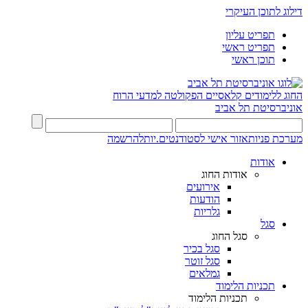
דילוג לתוכן העיקרי
תפריט עליון
תפריט ראשי
תוכן ראשי
החוג ללימודים קלאסיים
הפקולטה למדעי הרוח
אוניברסיטת תל אביב
מערכת פניות
אזור אישי לסטודנטים.יות
להרשמה
אודות
אודות החוג
אירועים
הודעות
גלריות
סגל
סגל החוג
סגל בכיר
סגל זוטר
גמלאים
תכניות הלימוד
תכניות הלימוד