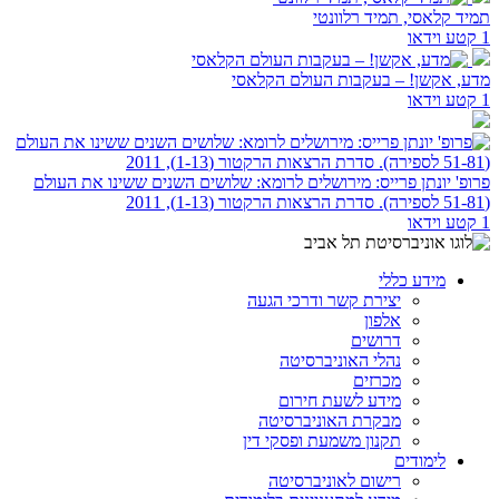
תמיד קלאסי, תמיד רלוונטי
1 קטע וידאו
מדע, אקשן! – בעקבות העולם הקלאסי
1 קטע וידאו
פרופ' יונתן פרייס: מירושלים לרומא: שלושים השנים ששינו את העולם
(51-81 לספירה). סדרת הרצאות הרקטור (1-13), 2011
1 קטע וידאו
מידע כללי
יצירת קשר ודרכי הגעה
אלפון
דרושים
נהלי האוניברסיטה
מכרזים
מידע לשעת חירום
מבקרת האוניברסיטה
תקנון משמעת ופסקי דין
לימודים
רישום לאוניברסיטה