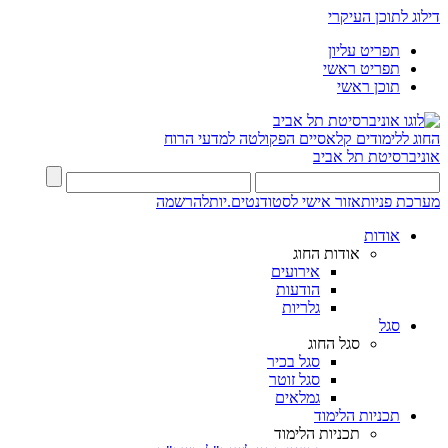
דילוג לתוכן העיקרי
תפריט עליון
תפריט ראשי
תוכן ראשי
החוג ללימודים קלאסיים
הפקולטה למדעי הרוח
אוניברסיטת תל אביב
מערכת פניות
אזור אישי לסטודנטים.יות
להרשמה
אודות
אודות החוג
אירועים
הודעות
גלריות
סגל
סגל החוג
סגל בכיר
סגל זוטר
גמלאים
תכניות הלימוד
תכניות הלימוד