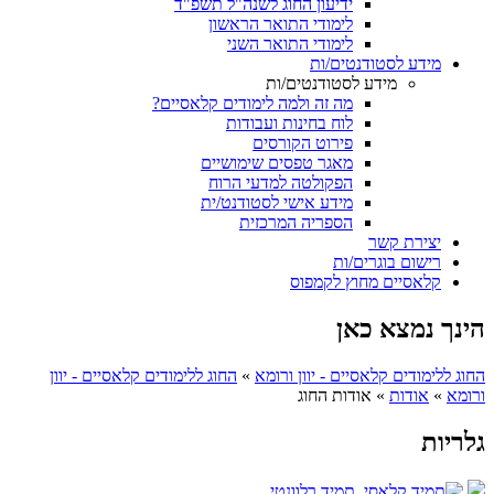
ידיעון החוג לשנה"ל תשפ"ד
לימודי התואר הראשון
לימודי התואר השני
מידע לסטודנטים/ות
מידע לסטודנטים/ות
מה זה ולמה לימודים קלאסיים?
לוח בחינות ועבודות
פירוט הקורסים
מאגר טפסים שימושיים
הפקולטה למדעי הרוח
מידע אישי לסטודנט/ית
הספריה המרכזית
יצירת קשר
רישום בוגרים/ות
קלאסיים מחוץ לקמפוס
הינך נמצא כאן
החוג ללימודים קלאסיים - יוון ורומא
»
החוג ללימודים קלאסיים - יוון
ורומא
»
אודות
»
אודות החוג
גלריות