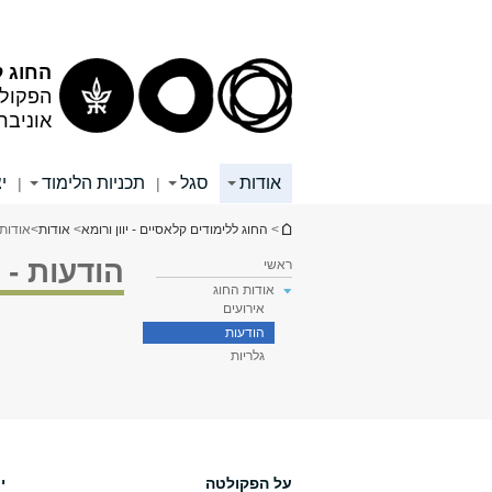
תוכן
תפריט
עליון
ראשי
החוג ל
הפקולט
אוניבר
אודות
סגל
תכניות הלימוד
י
|
|
הינך נמצא כאן
>
החוג ללימודים קלאסיים - יוון ורומא
>
אודות
>
אודות
הודעות - 
ראשי
אודות החוג
אירועים
הודעות
גלריות
על הפקולטה
י