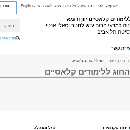
מערכת פ
אלפון
שער לסטודנטים
שער לסגל האקדמי
שער לסגל המנהלי
English
לימודים קלאסיים
יוון ורומא
חיפוש
ה למדעי הרוח
ע"ש לסטר וסאלי אנטין
סיטת תל אביב
חיפוש באתר ז
צירת קשר
 החוג
> הודעות - החוג ללימודים קלאסיים
החוג ללימודים קלאסיים
חידות אקדמיות
סגל ומנהלה