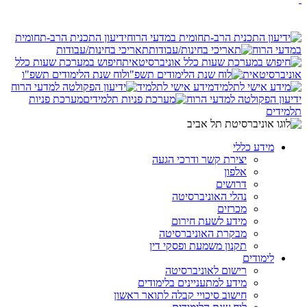
ידיעון התכנית הרב-תחומית
במדעי הרוח
תאריכי בחינות/עבודות
חיפוש במערכת שעות כלל
אוניברסיטאית
לוח שנת הלימודים תשפ"ו
מידע אישי לתלמיד
ידיעון הפקולטה למדעי הרוח
מערכת פניות
תלמידים
מידע כללי
יצירת קשר ודרכי הגעה
אלפון
דרושים
נהלי האוניברסיטה
מכרזים
מידע לשעת חירום
מבקרת האוניברסיטה
תקנון משמעת ופסקי דין
לימודים
רישום לאוניברסיטה
מידע למתעניינים בלימודים
חישוב סיכויי קבלה לתואר ראשון