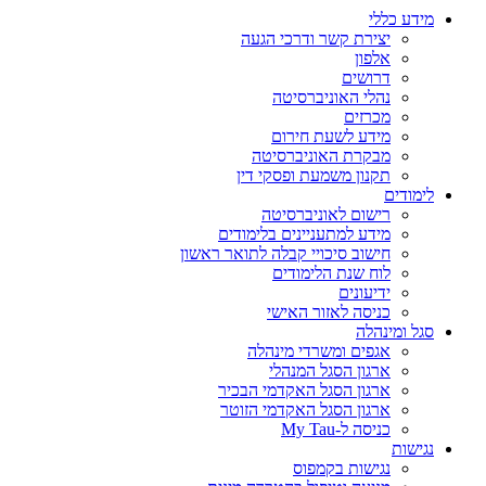
מידע כללי
יצירת קשר ודרכי הגעה
אלפון
דרושים
נהלי האוניברסיטה
מכרזים
מידע לשעת חירום
מבקרת האוניברסיטה
תקנון משמעת ופסקי דין
לימודים
רישום לאוניברסיטה
מידע למתעניינים בלימודים
חישוב סיכויי קבלה לתואר ראשון
לוח שנת הלימודים
ידיעונים
כניסה לאזור האישי
סגל ומינהלה
אגפים ומשרדי מינהלה
ארגון הסגל המנהלי
ארגון הסגל האקדמי הבכיר
ארגון הסגל האקדמי הזוטר
כניסה ל-My Tau
נגישות
נגישות בקמפוס