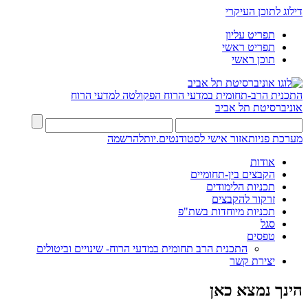
דילוג לתוכן העיקרי
תפריט עליון
תפריט ראשי
תוכן ראשי
התכנית הרב-תחומית במדעי הרוח
הפקולטה למדעי הרוח
אוניברסיטת תל אביב
מערכת פניות
אזור אישי לסטודנטים.יות
להרשמה
אודות
הקבצים בין-תחומיים
תכניות הלימודים
זרקור להקבצים
תכניות מיוחדות בשת"פ
סגל
טפסים
התכנית הרב תחומית במדעי הרוח- שינויים וביטולים
יצירת קשר
הינך נמצא כאן