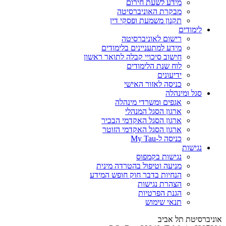
מידע לשעת חירום
מבקרת האוניברסיטה
תקנון משמעת ופסקי דין
לימודים
רישום לאוניברסיטה
מידע למתעניינים בלימודים
חישוב סיכויי קבלה לתואר ראשון
לוח שנת הלימודים
ידיעונים
כניסה לאזור האישי
סגל ומינהלה
אגפים ומשרדי מינהלה
ארגון הסגל המנהלי
ארגון הסגל האקדמי הבכיר
ארגון הסגל האקדמי הזוטר
כניסה ל-My Tau
נגישות
נגישות בקמפוס
מניעה וטיפול בהטרדה מינית
הנחיות בדבר חוק חופש המידע
הצהרת נגישות
הגנת הפרטיות
תנאי שימוש
אוניברסיטת תל אביב