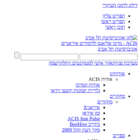
דילוג לתוכן העיקרי
תפריט עליון
תפריט ראשי
תוכן ראשי
ACIS - מרכז אליאנס ללימודים איראניים
אוניברסיטת תל אביב
מערכת פניות
אזור אישי לסטודנטים.יות
להרשמה
אודותינו
אודות ACIS
אודות המרכז
גלריית תמונות וקטעי וידאו
מחקרים
מחקרים
איראניX
זמן איראן
ACIS Iran Pulse
ביהייב BeeHive
סקר דעת קהל 2009
ספרים