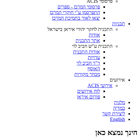
פרסומי ACIS
פרסומי המרכז - ספרים
התפרסמו ע"י חוקרי המרכז
יצאו לאור בתמיכת המרכז
תכניות
התכנית לחקר יהודי איראן בישראל
אודות
אתר התכנית
התכנית ע"ש חביב לוי
אודות התכנית
עדויות
ד"ר חביב לוי
האוסף
מבחר מקורות
אירועים
אירועי ACIS
לוח אירועים
פורום איראן
מלגות
במדיה
ליצירת קשר
English
הינך נמצא כאן