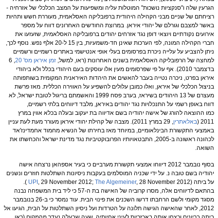
הגרעין שלה ו"סנקציות נושכות" המוטלות עליה ומשפיעות על המצב הכלכלי של אזרחיה -
רציחתם של שניים מבני הקהילה היהודית ברפובליקה האסלאמית, מעוררת חשש ותהיות
באשר למצבם וגורלם של יהודי איראן. במרוצת החודשים האחרונים דווח על מספר
אירועים נקודתיים ויוצאי דופן נגד אזרחים יהודים ברפובליקה האסלאמית, שזעזעו את
חברי הקהילה המונה, לפי הערכות שאינן חד-משמעיות, בין 15 ל-20 אלף נפש. נוסף לכך,
ניתן להצביע על עלייה ניכרת בפרסומים בעלי אופי אנטישמי באתרים רשמיים ורשמיים
למחצה של הרפובליקה האסלאמית בשנים האחרונות (ראו, למשל,
זמן איראן מס' 20
, 6
בדצמבר 2010). אף על פי שפרסומים מעין אלו עוסקים בעם היהודי בכלל ולא ביהודי
איראן בפרט, ניכרה נטייה בעבר להאשים את היהדות האיראנית המקומית בשותפותה
בניצול הכלכלי של איראן, ואלו כמובן עלולים להשפיע על האווירה הכללית. מאז פרשת
מעצרם של 13 היהודים בשיראז, בערב פסח 1999 והאשמתם בריגול לטובת ישראל, לא
דווח באופן רשמי על התנכלויות נגד יהודים באיראן, מלבד דיווחים בלתי רשמיים,
כמו ההוצאה להורג של אישה יהודיה בשם אדיווה בת יעקוב ובעלה בכלא אווין במרץ
2011 (
באלאתרין
, 29 במרץ 2011). מצבה של קהילת יהודי איראן מעורר מעת לעת עניין
באמצעי התקשורת הבינלאומיים, במיוחד מאז בחירתו של הנשיא מחמוד אחמדינז'אד
לכהונה ראשונה ב-2005, התבטאויותיו הפרובוקטיביות נגד מדינת ישראל והכחשתו את
השואה.
בסוף נובמבר 2012 דיווחו אמצעי תקשורת מערביים כי בעיר אספהאן נרצחה אישה
יהודיה בשם טובה נ. על ידי שכניה המוסלמים בעקבות ניסיונות השתלטות חוזרים ונשנים
על ביתה (
The Algemeiner
, 29 November 2012;
UPI
, 28 November 2012 ).
בהתאם לדיווחים אלה, מסרו קרוביה של האישה בת ה-57 כי ליד בית המשפחה נבנה
מסגד מקומי ולשם הרחבתו דרשו השכנים את פינוי הבית. עוד נמסר כי ב-26 בנובמבר
2012, לאחר שהאישה הגישה תלונה על הטרדות ועל ניסיון השתלטות על הבית, הגיעו אל
ביתה בריונים ורצחו אותה באכזריות לעיני אחיותיה, שעה שבעלה נעדר מהמקום (ראו