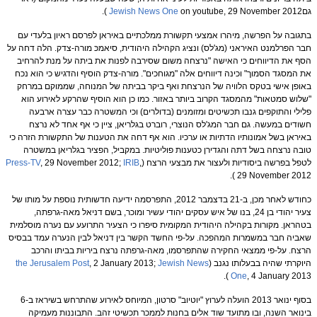
גם
on youtube, 29 November 2012 ).
Jewish News One
בתגובה על הפרשה, מיהרו אמצעי תקשורת ממלכתיים באיראן לפרסם ראיון בלעדי עם
חבר הפרלמנט האיראני (מג'לס) ונציג הקהילה היהודית, סיאמכּ מורה-צדק. הלה דחה על
הסף את הדיווחים כי האישה "נרצחה משום שסירבה לפנות את ביתה על מנת להרחיב
את המסגד הסמוך" וכינה דיווחים אלה "מגוחכים". מורה-צדק הוסיף והדגיש כי הוא נכח
באופן אישי בטקס הלוויה של הנרצחת ואף ביקר בביתה של המנוחה, שממוקם במרחק
"שלוש סמטאות" מהמסגד הקרוב ביותר באזור. כמו כן הוא הוסיף שהרקע לאירוע הוא
פלילי והתוקפים גנבו תכשיטים ומזומנים (בדולרים) וכי המשטרה כבר עצרה ארבעה
חשודים במעשה. גם חבר המג'לס הנוצרי, רוברט בגלריאן, ציין כי אף אחד לא נרצח
באיראן בשל אמונותיו הדתיות או ערכיו. הוא אף דחה את הטענות של התקשורת הזרה כי
טובה נרצחה בשל דתה והגדירן כטענות פוליטיות. במקביל, הפציר בגלריאן במשטרה
לטפל בפרשה ביסודיות ולעצור את מבצעי הרצח (
,
IRIB
, 29 November 2012;
Press-TV
29 November 2012 ).
כחודש לאחר מכן, ב-21 בדצמבר 2012, התפרסמה ידיעה חדשותית נוספת על מותו של
צעיר יהודי בן 24, בנו של איש עסקים יהודי עשיר ומוכר, בשם דניאל מאה-גרפתה,
בטהראן. מקורות בקהילה היהודית המקומית סיפרו כי הצעיר התרועע עם נערה מוסלמית
שאביה חבר במשמרות המהפכה. על-פי החשד הקשר בין דניאל לבין הנערה עמד בבסיס
הרצח. על-פי ממצאי החקירה שהתפרסמו, מאה-גרפתה נרצח ביריות בביתו והרכב
היוקרתי שהיה בבעלותו נגנב (
Jewish News
, 2 January 2013;
the Jerusalem Post
One
, 4 January 2013 ).
בסוף ינואר 2013 הועלה לערוץ "יוטיוב" סרטון, המיוחס לאירוע שהתרחש בשיראז ב-6
בינואר השנה, ובו מתועד שוד אלים בחנות לממכר תכשיטי זהב. התבוננות מעמיקה