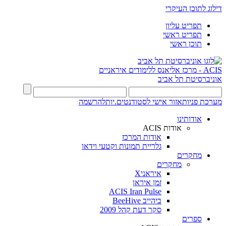
דילוג לתוכן העיקרי
תפריט עליון
תפריט ראשי
תוכן ראשי
ACIS - מרכז אליאנס ללימודים איראניים
אוניברסיטת תל אביב
מערכת פניות
אזור אישי לסטודנטים.יות
להרשמה
אודותינו
אודות ACIS
אודות המרכז
גלריית תמונות וקטעי וידאו
מחקרים
מחקרים
איראניX
זמן איראן
ACIS Iran Pulse
ביהייב BeeHive
סקר דעת קהל 2009
ספרים