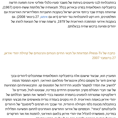
בהתנכלויות לבני מיעוטים בעיתות של משבר סוציו-כלכלי ופוליטי אינה תופעה חדשה
ברפובליקה האסלאמית בפרט ובאיראן בכלל. תוצאותיה של מלחמת ששת-הימים (1967),
שהיוותה נקודת שבר ביחסי איראן-ישראל בעקבות התגברות הסולידאריות האיראנית עם
הפלסטינים, היוו רקע להתנכלויות נגד יהודים (ראו גם
אימגו
, 27 בינואר 2008). גם
בעקבות אירועי המהפכה האיראנית של 1979, נרשמה שורה של הוצאות להורג של
יהודים ופגיעה ברכוש שהיה בבעלותם.
כתבה של Press-Tv המדווחת על תנאי החיים הנוחים והנינוחים של קהילת יהודי איראן,
27 בדצמבר 2007
המעניין הוא, שבעוד שישנם אלה ברפובליקה האסלאמית שמתנכלים ליהודים ובכך
קוראים תיגר על מקומם כחלק אינטגראלי מהלאום האיראני, דווקא הממסד מנסה
"להשיב את הסדר למקומו" ולמנוע הדרדרות של הסטטוס קוו. התבטאויותיהם המרגיעות
של שני חברי המג'לס מקרב המיעוטים הדתיים במדינה, שצוטטו לעיל, מעידים על
דיאלקטיקה שמטרתה להמעיט בחומרת המעשה בכדי לאפשר את המשך הכללתם של
יהודי איראן באומה האיראנית. לו היו נוקטים בעמדה נגדית ומאשימים את מבצעי המקרה
בהתנכלות מכוונת כלפי הקהילה היהודית, הרי שבכך היו תורמים ל"סימונם" של היהודים
ולהבלטתם "כאחר". הכפפתם של אירועי החודשים האחרונים לתחום הפשיעה הפלילית
במדינה, מאפשרת להכליל את יהודי איראן בלאום האיראני, להפנות את אור הזרקורים