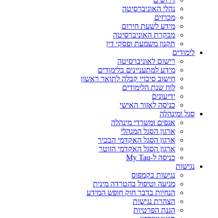
נהלי האוניברסיטה
מכרזים
מידע לשעת חירום
מבקרת האוניברסיטה
תקנון משמעת ופסקי דין
לימודים
רישום לאוניברסיטה
מידע למתעניינים בלימודים
חישוב סיכויי קבלה לתואר ראשון
לוח שנת הלימודים
ידיעונים
כניסה לאזור האישי
סגל ומינהלה
אגפים ומשרדי מינהלה
ארגון הסגל המנהלי
ארגון הסגל האקדמי הבכיר
ארגון הסגל האקדמי הזוטר
כניסה ל-My Tau
נגישות
נגישות בקמפוס
מניעה וטיפול בהטרדה מינית
הנחיות בדבר חוק חופש המידע
הצהרת נגישות
הגנת הפרטיות