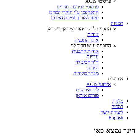
פרסומי ACIS
פרסומי המרכז - ספרים
התפרסמו ע"י חוקרי המרכז
יצאו לאור בתמיכת המרכז
תכניות
התכנית לחקר יהודי איראן בישראל
אודות
אתר התכנית
התכנית ע"ש חביב לוי
אודות התכנית
עדויות
ד"ר חביב לוי
האוסף
מבחר מקורות
אירועים
אירועי ACIS
לוח אירועים
פורום איראן
מלגות
במדיה
ליצירת קשר
English
הינך נמצא כאן