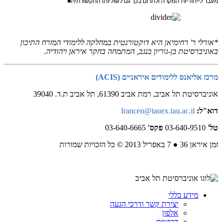
מעבר לייחודיות המקרה ולתרום בכך גם לשוליותו התקשורתית■
*אורלי ר' רחימיאן היא דוקטורנטית במחלקה ללימודי המזרח התיכון
באוניברסיטת בן-גוריון בנגב, המתמחה בחקר איראן ויהודיה.
מרכז אליאנס ללימודים איראניים (ACIS)
אוניברסיטת תל אביב, רמת אביב 61390, תל אביב ת.ד. 39040
דוא"ל:
Irancen@tauex.tau.ac.il
טל'
03-640-9510
פקס'
03-640-6665
זמן איראן 36 ● 7 באפריל 2013 © כל הזכויות שמורות
מידע כללי
יצירת קשר ודרכי הגעה
אלפון
דרושים