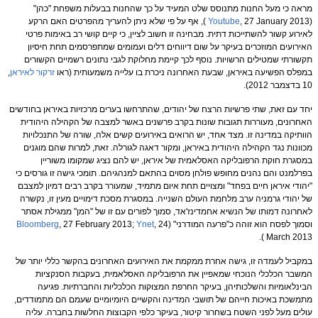
מראה כי מעל החנות מתנוסס שלט המעיד על כך שהחנות בבעלות משפחת "כהן"
(
Youtube
, 27 January 2013 ), אף על פי שלא ניתן להעריך מהפרטים האם הרקע
לאירוע קשור להשתייכות דתית. מבחינה זו חשוב לציין, כי קיים קושי רב באימות פרטי
האירועים המוזכרים בעיקר על שום דיווחים דלים ועמומים שמתפרסמים תחת חיסיון
תקשורתי שמטילים הרשויות. נוסף לכך קיימת מחלוקת לגבי נתונים רשמיים הקשורים
במפלס הפשיעה באיראן, שבעת האחרונה ניכרת בו עלייה משמעותית (ראו
זרקור לאיראן
,
10 בדצמבר 2012).
יחד עם זאת, שתי פרשיות הרצח של יהודים, שהתרחשו בערים מרכזיות באיראן בחודשים
האחרונים, מעוררות תגובות שונות בקרב פרשנים באשר למצבה של הקהילה היהודית
הוותיקה במדינה זו. מצד אחד, יש הרואים באירועים קשים אלה, שורה של התנכלויות
מכוונות נגד הקהילה היהודית באיראן, ומקור דאגה לגורלה. זאת, למרות שהם מוגנים
במסגרת חוקת הרפובליקה האסלאמית של איראן, יש להם נציג שמקומו משוריין
בפרלמנט והם נהנים מחופש פולחן מסוים בהתאם למנהגיהם. תומכי גישה זו גורסים כי
"יהודי איראן חיים בפחד" ומצויים תחת איום מתמיד, שמעורר בקרב רבים דמיון למצבם
של יהודי גרמניה ערב מלחמת העולם השנייה. במסגרת מסכת דימויים מעין זו, נקשרה
לאחרונה דמותו של הנשיא אחמדינז'אד, סמוך לפורים עם זו של "המן" ממגילת אסתר
וסמוך לפסח הוא זוהה כ"פרעה המודרני" (
, 24
Ynet
, 27 February 2013;
Bloomberg
March 2013 ).
במקביל לעמדה זו, גישה אחרת ממקמת את האירועים האחרונים בהקשר כללי יותר של
המשבר הכלכלי הנוכחי שמאפיין את הרפובליקה האסלאמית, בעקבות הסנקציות
הבינלאומיות והשלכותיהן, בעיקר החרפת המצוקות הכלכליות והחברתיות. פגיעה
מתמשכת באיכות חייהם של תושבי המדינה והקשיים היומיומיים שעמם הם מתמודדים,
עולים מעל לפני השטח בשחרור קיטור, בעיקר כלפי הקבוצות החלשות בחברה. עליה