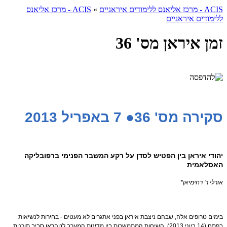
ACIS - מרכז אליאנס ללימודים איראניים
»
ACIS - מרכז אליאנס
ללימודים איראניים
זמן איראן מס' 36
סקירה מס' 36
● 7 באפריל 2013
יהודי איראן בין הפטיש לסדן על רקע המשבר הפנימי ברפובליקה
האסלאמית
אורלי ר' רחימיאן*
בימים טרופים אלה, שבהם ניצבת איראן בפני אתגרים לא מעטים - בחירות לנשיאות
בפתח (14 ביוני 2013), השיחות המתמשכות בין מדינות המערב לטהראן סביב תוכנית