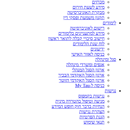
מכרזים
מידע לשעת חירום
מבקרת האוניברסיטה
תקנון משמעת ופסקי דין
לימודים
רישום לאוניברסיטה
מידע למתעניינים בלימודים
חישוב סיכויי קבלה לתואר ראשון
לוח שנת הלימודים
ידיעונים
כניסה לאזור האישי
סגל ומינהלה
אגפים ומשרדי מינהלה
ארגון הסגל המנהלי
ארגון הסגל האקדמי הבכיר
ארגון הסגל האקדמי הזוטר
כניסה ל-My Tau
נגישות
נגישות בקמפוס
מניעה וטיפול בהטרדה מינית
הנחיות בדבר חוק חופש המידע
הצהרת נגישות
הגנת הפרטיות
תנאי שימוש