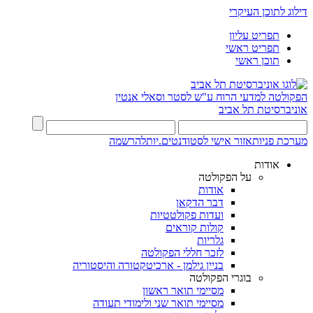
דילוג לתוכן העיקרי
תפריט עליון
תפריט ראשי
תוכן ראשי
הפקולטה למדעי הרוח
ע"ש לסטר וסאלי אנטין
אוניברסיטת תל אביב
מערכת פניות
אזור אישי לסטודנטים.יות
להרשמה
אודות
על הפקולטה
אודות
דבר הדקאן
ועדות פקולטטיות
קולות קוראים
גלריות
לזכר חללי הפקולטה
בניין גילמן - ארכיטקטורה והיסטוריה
בוגרי הפקולטה
מסיימי תואר ראשון
מסיימי תואר שני ולימודי תעודה