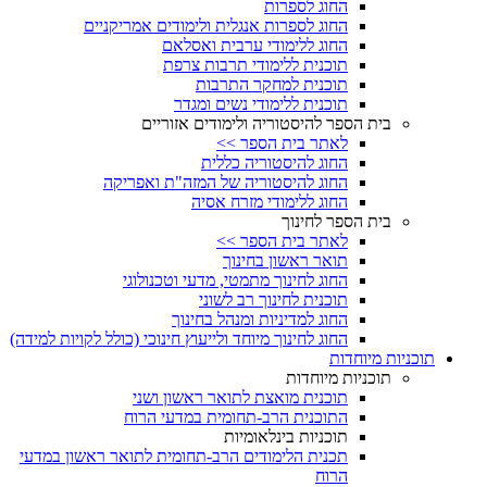
החוג לספרות
החוג לספרות אנגלית ולימודים אמריקניים
החוג ללימודי ערבית ואסלאם
תוכנית ללימודי תרבות צרפת
תוכנית למחקר התרבות
תוכנית ללימודי נשים ומגדר
בית הספר להיסטוריה ולימודים אזוריים
לאתר בית הספר >>
החוג להיסטוריה כללית
החוג להיסטוריה של המזה"ת ואפריקה
החוג ללימודי מזרח אסיה
בית הספר לחינוך
לאתר בית הספר >>
תואר ראשון בחינוך
החוג לחינוך מתמטי, מדעי וטכנולוגי
תוכנית לחינוך רב לשוני
החוג למדיניות ומנהל בחינוך
החוג לחינוך מיוחד ולייעוץ חינוכי (כולל לקויות למידה)
תוכניות מיוחדות
תוכניות מיוחדות
תוכנית מואצת לתואר ראשון ושני
התוכנית הרב-תחומית במדעי הרוח
תוכניות בינלאומיות
תכנית הלימודים הרב-תחומית לתואר ראשון במדעי
הרוח