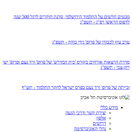
מבטים חדשים על התלמוד הירושלמי, סדנת חוקרים לרגל 500 שנה
לדפוס הראשן רפ"ג - תשפ"ג
ערב עיון לכבודו של פרופ' גידי בוהק - תשפ"ג
סדרת הרצאות אורחים בקורס 'בית המדרש' של פרופ' ורד נעם ופרופ' ישי
רוזן-צבי - תשפ"ג
זכייתה של
פרופ' ורד נעם
בפרס ישראל לחקר התלמוד - תש"ף
מידע כללי
יצירת קשר ודרכי הגעה
אלפון
דרושים
נהלי האוניברסיטה