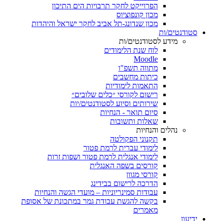
הפרוייקט לחקר תרבויות הים התיכון
מכון קונפוציוס
מכון שנדונג-תל אביב לחקר ישראל והיהדות
סטודנטים/ות
מידע לסטודנטים/ות
לוח שנת הלימודים
Moodle
מתווה תשפ"ו
כיתות מחשבים
התאמות לימודיות
רישום לקורסי ״כלים שלובים״
שירותים וסיוע לסטודנטים/יות
סיום תואר - הנחיות
שאלות ותשובות
נהלים והנחיות
תקנוני הפקולטה
לימודי עברית לרמת פטור
לימודי אנגלית לרמת פטור ושפות זרות
קורסים בשפה האנגלית
קורסי מגוון
הדרכה לרישום בבידינג
עבודות סמינריוניות – מועדי הגשה והנחיות
בקשה להגשת עבודת גמר במתכונת של אסופת
מאמרים
ידיעון