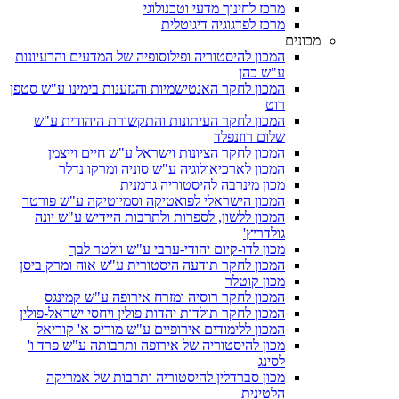
מרכז לחינוך מדעי וטכנולוגי
מרכז לפדגוגיה דיגיטלית
מכונים
המכון להיסטוריה ופילוסופיה של המדעים והרעיונות
ע"ש כהן
המכון לחקר האנטישמיות והגזענות בימינו ע"ש סטפן
רוט
המכון לחקר העיתונות והתקשורת היהודית ע"ש
שלום רוזנפלד
המכון לחקר הציונות וישראל ע"ש חיים וייצמן
המכון לארכיאולוגיה ע"ש סוניה ומרקו נדלר
מכון מינרבה להיסטוריה גרמנית
המכון הישראלי לפואטיקה וסמיוטיקה ע"ש פורטר
המכון ללשון, לספרות ולתרבות היידיש ע"ש יונה
גולדריץ'
מכון לדו-קיום יהודי-ערבי ע"ש וולטר לבך
המכון לחקר תודעה היסטורית ע"ש אוה ומרק ביסן
מכון קוטלר
המכון לחקר רוסיה ומזרח אירופה ע"ש קמינגס
המכון לחקר תולדות יהדות פולין ויחסי ישראל-פולין
המכון ללימודים אירופיים ע"ש מוריס א' קוריאל
מכון להיסטוריה של אירופה ותרבותה ע"ש פרד ו'
לסינג
מכון סברדלין להיסטוריה ותרבות של אמריקה
הלטינית