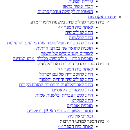
גלריית תמונות
דברי אופיר בראון
הצטרפות לקהילה ועדכון פרטים
יחידות אקדמיות
בית הספר לפילוסופיה, בלשנות ולימודי מדע
לאתר בית הספר >>
החוג לפילוסופיה
החוג לבלשנות
החוג להיסטוריה ופילוסופיה של המדעים והרעיונות
תוכנית לתואר שני במדעי הדתות
לימודים קוגניטיביים של השפה
תוכנית פכ"מ - פילוסופיה, כלכלה, מדע המדינה
בית הספר למדעי היהדות וארכיאולוגיה
לאתר בית הספר >>
החוג להיסטוריה של עם ישראל
החוג לפילוסופיה יהודית ותלמוד
החוג לארכיאולוגיה ותרבויות המזרח הקדום
החוג ללימודים קלאסיים
החוג ללשון עברית ובלשנות שמית
החוג למקרא
תוכנית אופקים
תואר ראשון דו - חוגי (B.Sc) בביולוגיה
ובארכיאולוגיה
בית הספר למדעי התרבות
לאתר בית הספר >>