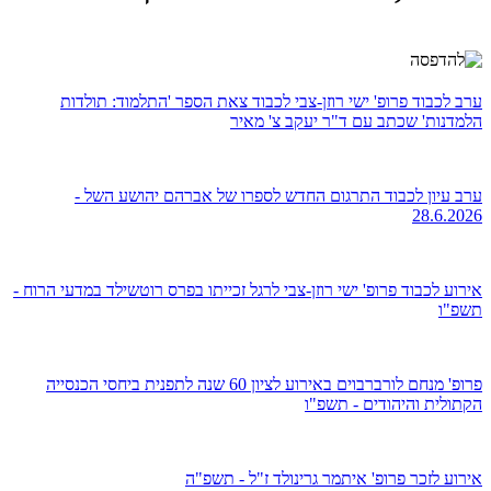
ערב לכבוד פרופ' ישי רוזן-צבי לכבוד צאת הספר 'התלמוד: תולדות
הלמדנות' שכתב עם ד"ר יעקב צ' מאיר
ערב עיון לכבוד התרגום החדש לספרו של אברהם יהושע השל -
28.6.2026
אירוע לכבוד פרופ' ישי רוזן-צבי לרגל זכייתו בפרס רוטשילד במדעי הרוח -
תשפ"ו
פרופ' מנחם לורברבוים באירוע לציון 60 שנה לתפנית ביחסי הכנסייה
הקתולית והיהודים - תשפ"ו
אירוע לזכר פרופ' איתמר גרינולד ז"ל - תשפ"ה