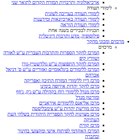
ארכיאולוגיה ותרבויות המזרח הקדום לתואר שני
לימודי תעודה
לימודי תעודה בעריכה לשונית
לימודי תעודה בארכיונאות ומידענות
לימודי תעודת הוראה
תכניות לבכירים בשנה אחת
פילוסופיה, מדע ותרבות דיגיטלית
מרכזים ומכוני מחקר
מרכזים
המרכז לחקר הספרות והתרבות העברית ע"ש לאורה
ושוורץ קיפ
המרכז לחקר התפוצות ע"ש גולדשטיין-גורן
המרכז ללימודים בינלאומיים ואזוריים ע"ש ס' דניאל
אברהם
מרכז דיין ללימודי המזרח התיכון ואפריקה
מרכז לחקר יהדות אירופה בימינו
מרכז מנדל ללימודי רוח בקהילה ע"ש ג'ק, ג'וזף
ומורטון מנדל
מרכז אליאנס ללימודים איראניים
מרכז מורשת יהדות ע"ש צימבליסטה
מרכז מצוינות לחקר הספרייה היהודית בשלהי העת
העתיקה
מרכז קורת
המרכז האקדמי לפיתוח אישי ומקצועי בחינוך
ובחברה