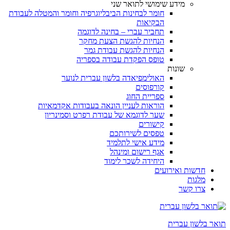
מידע שימושי לתואר שני
חומר לבחינות הביבליוגרפיה וחומר והמטלה לעבודת
הבקיאות
תחביר עברי – בחינה לדוגמה
הנחיות להגשת הצעת מחקר
הנחיות להגשת עבודת גמר
טופס הפקדת עבודה בספריה
שונות
האולימפיאדה בלשון עברית לנוער
קורפוסים
ספריית החוג
הוראות לעניין הונאה בעבודות אקדמאיות
שער לדוגמא של עבודת רפרט וסמינריון
קישורים
טפסים לשירותכם
מידע אישי לתלמיד
אגף רישום ומינהל
היחידה לשכר לימוד
חדשות ואירועים
מלגות
צרו קשר
תואר בלשון עברית