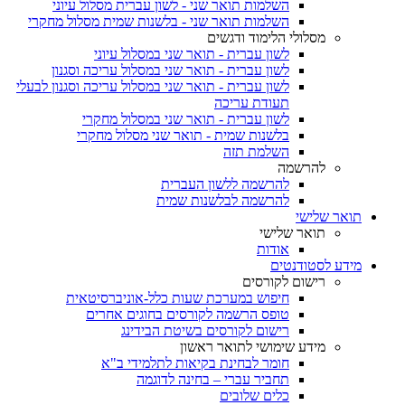
השלמות תואר שני - לשון עברית מסלול עיוני
השלמות תואר שני - בלשנות שמית מסלול מחקרי
מסלולי הלימוד ודגשים
לשון עברית - תואר שני במסלול עיוני
לשון עברית - תואר שני במסלול עריכה וסגנון
לשון עברית - תואר שני במסלול עריכה וסגנון לבעלי
תעודת עריכה
לשון עברית - תואר שני במסלול מחקרי
בלשנות שמית - תואר שני מסלול מחקרי
השלמת תזה
להרשמה
להרשמה ללשון העברית
להרשמה לבלשנות שמית
תואר שלישי
תואר שלישי
אודות
מידע לסטודנטים
רישום לקורסים
חיפוש במערכת שעות כלל-אוניברסיטאית
טופס הרשמה לקורסים בחוגים אחרים
רישום לקורסים בשיטת הבידינג
מידע שימושי לתואר ראשון
חומר לבחינת בקיאות לתלמידי ב"א
תחביר עברי – בחינה לדוגמה
כלים שלובים