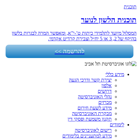
תוכנית
תוכנית הלשון לנוער
המסלול מיועד לתלמידי כיתות ט’-י”א, ומאפשר המרה לבגרות בלשון
בהיקף של 2, 3 או 5 יח״ל וצבירת קרדיט אקדמי.
להרשמה >>
מידע כללי
יצירת קשר ודרכי הגעה
אלפון
דרושים
נהלי האוניברסיטה
מכרזים
מידע לשעת חירום
מבקרת האוניברסיטה
תקנון משמעת ופסקי דין
לימודים
רישום לאוניברסיטה
מידע למתעניינים בלימודים