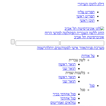
דילוג לתוכן העיקרי
תפריט עליון
תפריט ראשי
תוכן ראשי
החוג ללשון העברית
הפקולטה למדעי הרוח
אוניברסיטת תל אביב
מערכת פניות
אזור אישי לסטודנטים.יות
להרשמה
על אודות
לשון עברית
תואר ראשון
תואר שני
בלשנות שמית
תואר ראשון
תואר שני
סגל
סגל
סגל אקדמי בכיר
סגל אקדמי
גמלאים ואמריטוס