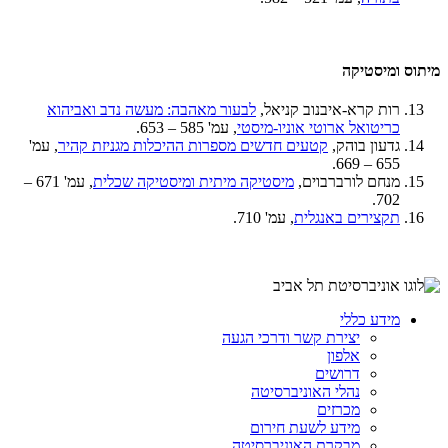
מיתוס ומיסטיקה
רות קרא-איבנוב קניאל,
לבעור מאהבה: מעשה נדב ואביהוא
כריטואל ארוטי אוניו-מיסטי
, עמ' 585 – 653.
גדעון בוהק,
קטעים חדשים מספרות ההיכלות מגניזת קהיר
, עמ'
655 – 669.
מנחם לורברבוים,
מיסטיקה מיתית ומיסטיקה שכלית
, עמ' 671 –
702.
תקצירים באנגלית
, עמ' 710.
מידע כללי
יצירת קשר ודרכי הגעה
אלפון
דרושים
נהלי האוניברסיטה
מכרזים
מידע לשעת חירום
מבקרת האוניברסיטה