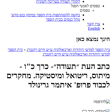
לימודי תעודה בעריכה לשונית
טפסים לאנשי הסגל
טפסים
בקשה להשתתפות בית הספר במימון כנס מדעי
נוהל כנסים בבית הספר
צרו קשר
English
הינך נמצא כאן
בית הספר למדעי היהדות וארכאולוגיה ע״ש חיים רוזנברג
»
בית הספר
למדעי היהדות וארכאולוגיה ע״ש חיים רוזנברג
כתב העת ״תעודה״- כרך כ"ו -
מיתוס, ריטואל ומיסטיקה. מחקרים
לכבוד פרופ' איתמר גרינולד