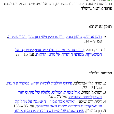
כתב העת ״תעודה״- כרך כ"ו - מיתוס, ריטואל ומיסטיקה. מחקרים לכבוד
פרופ' איתמר גרינולד
תוכן עניינים:
תוכן עניינים; גדעון בוהק, רון מרגולין וישי רוזן-צבי, דברי פתיחה
,
עמ' 9 – 14.
גדעון בוהק,
פרופסור איתמר גרינולד: מהאפוקליפטיקה אל
המיסטיקה, ממדעי היהדות אל מדעי הדתות
, עמ' 15 – 28.
המיתוס וגלגוליו
שרה קליין-ברסלבי,
פירוש הרלב"ג לדמות הנחש בסיפור גן העדן
,
עמ' 31 – 72.
ישראל קנוהל,
אוליכומי וארמילוס, גלגוליו של מיתוס חורי
באפוקליפסה היהודית
, עמ' 73 – 84.
דלית רום-שילוני,
"ארמי אבד אבי" – האמנם? על מחלוקת
פנים-מקראית בשאלת מיתוס האב המשותך
, עמ' 85 – 135.
רון מרגולין,
פניו השונים של המיתוס היהודי: מן המקרא ועד