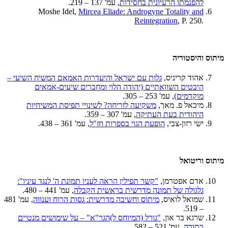
להפנמתו הרעיונית בחסידות
, עמ' 137 – 219.
Moshe Idel,
Mircea Eliade: Androgyne Totality and
Reintegration
, P. 250.
מיתוס והיסטוריה
אהוד קריניס,
גלות עם ישראל והיעדרות האמאם המשיח השיעי –
היבטים השוואתיים (יהודה הלוי ומחברים שיעים-אמאים
מוקדמים)
, עמ' 253 – 305.
מיכאל פ. מאך,
משקיעה לזריחה? לשינויי תפיסת המשיחיות
היהודית בעת העתיקה
, עמ' 307 – 359.
ישי רזון-צבי,
הופעת הגוי בספרות חז"ל
, עמ' 361 – 438.
מיתוס וריטואל
אדם אפטרמן,
"קשר תפילין הראה לעניו תמונת ה' לנגד עיניו":
גלגולה של תמונה מדרשית בראשית הקבלה
, עמ' 441 – 480.
שמואל לואיס,
מיתוס וחשיבה מדרשית: גסות הרוח וענווה
, עמ' 481
– 519.
שרגא בר און,
"גורל (המיוחס ל)הגר"א" – על שימושים מנטיים
בתורה
, עמ' 521 – 582.