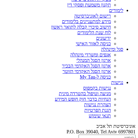
תקנון משמעת ופסקי דין
לימודים
רישום לאוניברסיטה
מידע למתעניינים בלימודים
חישוב סיכויי קבלה לתואר ראשון
לוח שנת הלימודים
ידיעונים
כניסה לאזור האישי
סגל ומינהלה
אגפים ומשרדי מינהלה
ארגון הסגל המנהלי
ארגון הסגל האקדמי הבכיר
ארגון הסגל האקדמי הזוטר
כניסה ל-My Tau
נגישות
נגישות בקמפוס
מניעה וטיפול בהטרדה מינית
הנחיות בדבר חוק חופש המידע
הצהרת נגישות
הגנת הפרטיות
תנאי שימוש
אוניברסיטת תל אביב
P.O. Box 39040, Tel Aviv 6997801