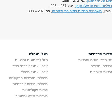
נו של ש"י עגנון
, עמ' 273 – 285.
אליות בשירתו של נתן זך
, עמ' 287 – 295.
רובין,
משפטים חסרים בסיפורת ובמחזה
, עמ' 297 – 308.
חידות אקדמיות
סגל ומנהלה
תי ספר, חוגים ותכניות
סגל לפי חוגים ותכניות
רכזים ומכונים
אלפון - סגל אקדמי בכיר
כניות מיוחדות
אלפון - סגל מנהלי
מנהלת ומזכירות הפקולטה
מנהלת יחידות אקדמיות
ועדות פקולטטיות
מערכות מידע ומחשוב