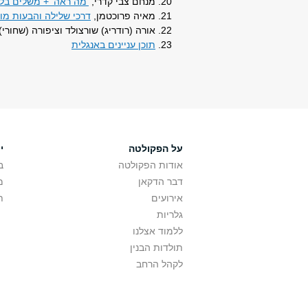
מנחם צבי קדרי,
'מה ראה' + משלים בלשו
מאיה פרוכטמן,
דרכי שלילה והבעות מוד
אורה (רודריג) שורצולד וציפורה (שחורי) 
תוכן עניינים באנגלית
על הפקולטה
י
אודות הפקולטה
ב
דבר הדקאן
מ
אירועים
ת
גלריות
ללמוד אצלנו
תולדות הבנין
לקהל הרחב