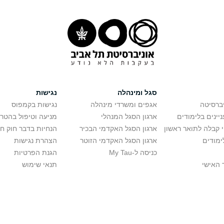
סגל ומינהלה
נגישות
יברסיטה
אגפים ומשרדי מינהלה
נגישות בקמפוס
יינים בלימודים
ארגון הסגל המנהלי
מניעה וטיפול בהטר
י קבלה לתואר ראשון
ארגון הסגל האקדמי הבכיר
הנחיות בדבר חוק ח
ימודים
ארגון הסגל האקדמי הזוטר
הצהרת נגישות
כניסה ל-My Tau
הגנת הפרטיות
 האישי
תנאי שימוש