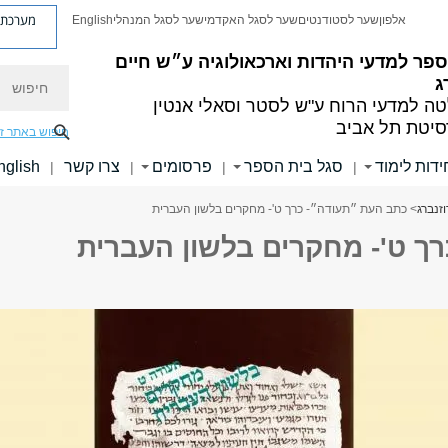
מערכת פ
אלפון
שער לסטודנטים
שער לסגל האקדמי
שער לסגל המנהלי
English
פר למדעי היהדות וארכאולוגיה ע״ש חיים
חיפוש
ג
ה למדעי הרוח
ע"ש לסטר וסאלי אנטין
סיטת תל אביב
חיפוש באתר ז
ידות לימוד
סגל בית הספר
פרסומים
צרו קשר
nglish
|
|
|
|
זנברג
> כתב העת ״תעודה״- כרך ט'- מחקרים בלשון העברית
ך ט'- מחקרים בלשון העברית