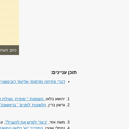
כתב העת ״
תוכן עניינים:
דברי פתיחה ופרסומי אליעזר רובינשטיין 
יהושע בלאו,
השמטת י' סופית, נשילת ה
גרשון ברין,
הלשונות 'לפנים' ' בראשונה
משה אזר,
'כיצד' לפרש את להגביל?
, עמ' 19
נפתלי שטרן,
המרכיב 'יש' בלשון המשנה