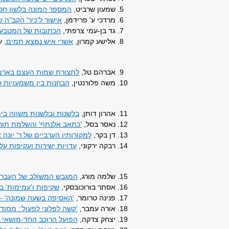
שמעון שרביט,
המספר המונה בלשון חכ
מרדכי ע' פרידמן,
אישור ל'כיר' הקב"ה
גד בן-עמי צרפתי,
הכתובות של המטבעות
אלישע קמרון,
אשרי איש נמצא תמים
, עמ' 
אברהם טל,
לתצורת שמות העצם בארמית
משה פלורנטין,
הבחנות בין משמעויות ש
אהרון דותן,
בלשנות ובלשנות משווה בימי
נאסר בסל,
'כתאב אלנתף' והשלמת תורת
דן בקר,
למקורותיו הערביים של ר' יונה א
רבקה ירקוני,
עדויות ישירות ועקיפות על
שלמה מורג,
המגבש המשולב של העברית
אסתר בורוכובסקי,
שקיפות ו'עמימות' ב
פנינה טרומר,
'האסיפה בשעה שמונה' – 
אורה עמבר,
'קשה לפלוני לפעול': ממוד
יצחק צדקה,
הפועל הרוכב החד-מושאי ב