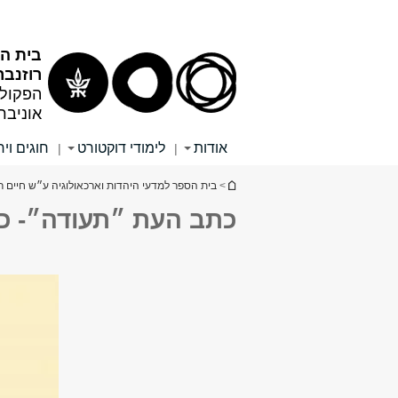
תוכן
תפריט
עליון
ראשי
בית הס
רוזנבר
הפקולט
אוניבר
אודות
לימודי דוקטורט
חוגים ויח
|
|
הינך נמצא כאן
>
בית הספר למדעי היהדות וארכאולוגיה ע״ש חיים רו
כתב העת ״תעודה״- כר