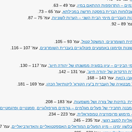
מים – התרופפות ההתאם במין
, עמ' 49 – 63.
 שבלוחות הברית בפסקה חדשה במכילתא
, עמ' 65 – 73.
 העבריים מימי הבית השני – הערות לשוניות
, עמ' 75 – 87.
89 – 92.
 השומרונים: המשקל קטּוּל
, עמ' 93 – 105.
ונות וסימונן באמצעים פונולוגיים בעברית השומרונים
, עמ' 107 – 116.
 הביניים – עיון בסוגיה ממשנתו של יהודה חיוג'
, עמ' 117 – 130.
 הדקדוק של יהודה חיוג'
, עמ' 131 – 142.
בן ג'נאח
, עמ' 143 – 168.
 מבטאיה של העברית ב'עין הקורא' ליקותיאל הכהן
, עמ' 169 – 181.
: בחינות של צורה ושל משמעות
, עמ' 183 – 208.
מבנה תחבירי של פעלים מגלמים – גורמים מורפולוגיים, סמנטיים ופרגמטיים
מימוש פרופוזיציה טמפוראלית
, עמ' 223 – 234.
אליות למצב רגשי
, עמ' 235 – 245.
לשון ימינו – מיון הפעלים המודאלים האספקטואליים והאדוורביאליים
, עמ' 247 – 271.