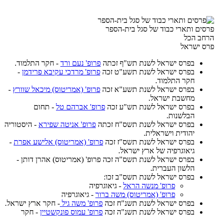
פרסים ותארי כבוד של סגל בית-הספר
הרחב הכל
פרס ישראל
בפרס ישראל לשנת תש"ף זכתה
פרופ' נעם ורד
- חקר התלמוד.
בפרס ישראל לשנת תשע"ט זכה
פרופ' מרדכי עקיבא פרידמן
-
חקר התלמוד.
בפרס ישראל לשנת תשע"א זכה
פרופ' (אמריטוס) מיכאל שוורץ
-
מחשבת ישראל.
בפרס ישראל לשנת תש"ע זכה
פרופ' אברהם טל
- תחום
הבלשנות.
בפרס ישראל לשנת תשס"ח זכתה
פרופ' אניטה שפירא
- היסטוריה
יהודית וישראלית.
בפרס ישראל לשנת תשס"ז זכה
פרופ' (אמריטוס) אלישע אפרת
-
גיאוגרפיה של ארץ ישראל.
בפרס ישראל לשנת תשס"ה זכה פרופ' (אמריטוס) אהרן דותן -
הלשון העברית.
בפרס ישראל לשנת תשס"ב זכו:
פרופ' מנשה הראל
- גיאוגרפיה
פרופ' (אמריטוס) משה ברור
- גיאוגרפיה
בפרס ישראל לשנת תשנ"ח זכה
פרופ' משה גיל
- חקר ארץ ישראל.
בפרס ישראל לשנת תשנ"ה זכה
פרופ' עמוס פונקשטיין
- חקר