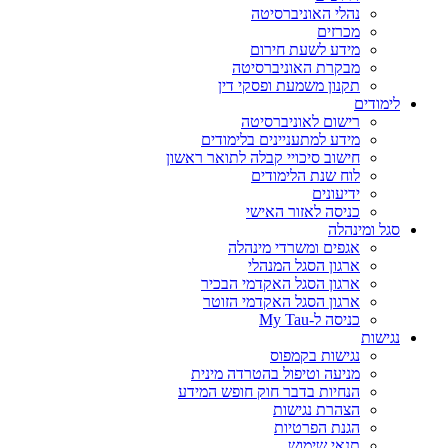
נהלי האוניברסיטה
מכרזים
מידע לשעת חירום
מבקרת האוניברסיטה
תקנון משמעת ופסקי דין
לימודים
רישום לאוניברסיטה
מידע למתעניינים בלימודים
חישוב סיכויי קבלה לתואר ראשון
לוח שנת הלימודים
ידיעונים
כניסה לאזור האישי
סגל ומינהלה
אגפים ומשרדי מינהלה
ארגון הסגל המנהלי
ארגון הסגל האקדמי הבכיר
ארגון הסגל האקדמי הזוטר
כניסה ל-My Tau
נגישות
נגישות בקמפוס
מניעה וטיפול בהטרדה מינית
הנחיות בדבר חוק חופש המידע
הצהרת נגישות
הגנת הפרטיות
תנאי שימוש