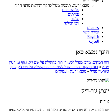
מוצאי דעת
מוצאי דעת: תוכנית מנדל לחקר והוראת מדעי הרוח
על התוכנית
עמיתים
מלגות
זוכי המלגה
אירועים
יצירת קשר
English
العربية
הינך נמצא כאן
רוח המקום: מרכז מנדל ללימודי רוח בקהילה על שם ג'ק, ג'וזף ומורטון
מנדל
»
רוח המקום: מרכז מנדל ללימודי רוח בקהילה על שם ג'ק, ג'וזף
ומורטון מנדל
»
מוצאי דעת - עמיתים
יונתן גור-דיק
אודות
יונתן גור-דיק הוא מורה להיסטוריה ואזרחות בתיכון עירוני א' לאמנויות,