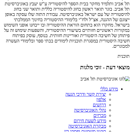
תל אביב ותלמיד מחקר בבית הספר להיסטוריה ע"ש יעבץ באוניברסיטת
תל אביב. בוגר תואר ראשון בחוג להיסטוריה כללית ותואר שני בחוג
להיסטוריה של עם ישראל באוניברסיטה. עבודת התזה שלו עסקה באופן
ייצוגם של ההגנה, אצ"ל ולח"י בלימודי ההיסטוריה בחינוך הממלכתי
בישראל. מחקרו הוא בתחום הוראת ההיסטוריה ובו ייבחנו אופני השימוש
במקורות ראשוניים חזותיים בשיעורי ההיסטוריה, והשפעות שימוש זה על
פיתוחן של חשיבה היסטורית ואוריינות חזותית. בנוסף, עוסק בפיתוח
חשיבה היסטורית במסגרת תוכניות לימודים בבתי ספר ובלימודי העשרה
למבוגרים.
תוכנית
מוצאי דעת - זוכי מלגות
מידע כללי
יצירת קשר ודרכי הגעה
אלפון
דרושים
נהלי האוניברסיטה
מכרזים
מידע לשעת חירום
מבקרת האוניברסיטה
תקנון משמעת ופסקי דין