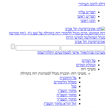
דילוג לתוכן העיקרי
תפריט עליון
תפריט ראשי
תוכן ראשי
רוח המקום: מרכז מנדל ללימודי רוח בקהילה על שם ג'ק, ג'וזף ומורטון
מנדל
הפקולטה למדעי הרוח
אוניברסיטת תל אביב
מערכת פניות
אזור אישי לסטודנטים.יות
להרשמה
על המרכז
הנהלת המרכז
משיבי רוח
משיבי רוח: תוכנית מנדל למנהיגות רוח בקהילה
על התוכנית
מסלול הלימודים
סגל
מחזור תשפ"ו
מחזור תשפ"ה
מחזור תשפ"ד
קול קורא מחזור תשפ"ז