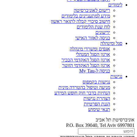
לימודים
רישום לאוניברסיטה
מידע למתעניינים בלימודים
חישוב סיכויי קבלה לתואר ראשון
לוח שנת הלימודים
ידיעונים
כניסה לאזור האישי
סגל ומינהלה
אגפים ומשרדי מינהלה
ארגון הסגל המנהלי
ארגון הסגל האקדמי הבכיר
ארגון הסגל האקדמי הזוטר
כניסה ל-My Tau
נגישות
נגישות בקמפוס
מניעה וטיפול בהטרדה מינית
הנחיות בדבר חוק חופש המידע
הצהרת נגישות
הגנת הפרטיות
תנאי שימוש
אוניברסיטת תל אביב
P.O. Box 39040, Tel Aviv 6997801