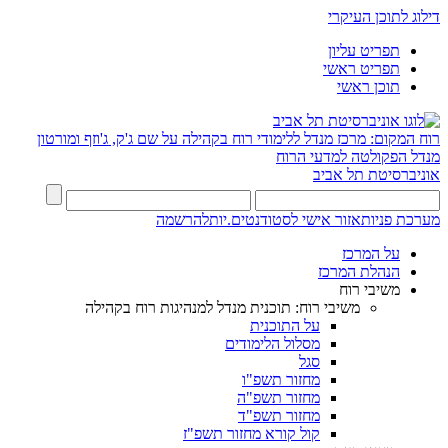
דילוג לתוכן העיקרי
תפריט עליון
תפריט ראשי
תוכן ראשי
רוח המקום: מרכז מנדל ללימודי רוח בקהילה על שם ג'ק, ג'וזף ומורטון
מנדל
הפקולטה למדעי הרוח
אוניברסיטת תל אביב
מערכת פניות
אזור אישי לסטודנטים.יות
להרשמה
על המרכז
הנהלת המרכז
משיבי רוח
משיבי רוח: תוכנית מנדל למנהיגות רוח בקהילה
על התוכנית
מסלול הלימודים
סגל
מחזור תשפ"ו
מחזור תשפ"ה
מחזור תשפ"ד
קול קורא מחזור תשפ"ז