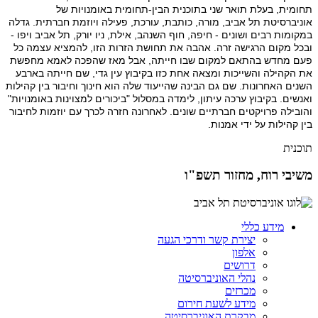
תחומית, בעלת תואר שני בתוכנית הבין-תחומית באומנויות של
אוניברסיטת תל אביב, מורה, כותבת, עורכת, פעילה ויוזמת חברתית. גדלה
במקומות רבים ושונים - חיפה, חוף השנהב, אילת, ניו יורק, תל אביב ויפו -
ובכל מקום הרגישה זרה. אהבה את תחושת הזרות הזו, להמציא עצמה כל
פעם מחדש בהתאם למקום שבו חייתה, אבל מאז שהפכה לאמא מחפשת
את הקהילה והשייכות ומצאה אחת כזו בקיבוץ עין גדי, שם חייתה בארבע
השנים האחרונות. שם גם הבינה שהייעוד שלה הוא חינוך וחיבור בין קהילות
ואנשים. בקיבוץ ערכה עיתון, לימדה במסלול "ביכורים למצוינות באומנויות"
והובילה פרויקטים חברתיים שונים. לאחרונה חזרה לכרך עם יוזמות לחיבור
בין קהילות על ידי אמנות.
תוכנית
משיבי רוח, מחזור תשפ"ו
מידע כללי
יצירת קשר ודרכי הגעה
אלפון
דרושים
נהלי האוניברסיטה
מכרזים
מידע לשעת חירום
מבקרת האוניברסיטה