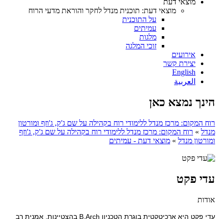
מוצאי דעת
מוצאי דעת: תוכנית מנדל לחקר והוראת מדעי הרוח
על התוכנית
עמיתים
מלגות
זוכי המלגה
אירועים
יצירת קשר
English
العربية
הינך נמצא כאן
רוח המקום: מרכז מנדל ללימודי רוח בקהילה על שם ג'ק, ג'וזף ומורטון
מנדל
»
רוח המקום: מרכז מנדל ללימודי רוח בקהילה על שם ג'ק, ג'וזף
ומורטון מנדל
»
מוצאי דעת - עמיתים
עדי פקט
אודות
עדי פקט היא ארכיטקטית בוגרת הטכניון
B.Arch בהצטיינות, אמנית רב