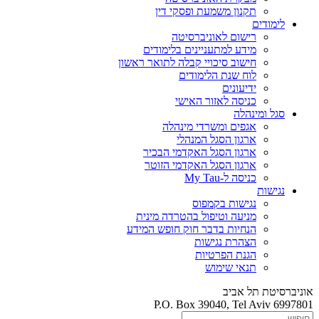
תקנון משמעת ופסקי דין
לימודים
רישום לאוניברסיטה
מידע למתעניינים בלימודים
חישוב סיכויי קבלה לתואר ראשון
לוח שנת הלימודים
ידיעונים
כניסה לאזור האישי
סגל ומינהלה
אגפים ומשרדי מינהלה
ארגון הסגל המנהלי
ארגון הסגל האקדמי הבכיר
ארגון הסגל האקדמי הזוטר
כניסה ל-My Tau
נגישות
נגישות בקמפוס
מניעה וטיפול בהטרדה מינית
הנחיות בדבר חוק חופש המידע
הצהרת נגישות
הגנת הפרטיות
תנאי שימוש
אוניברסיטת תל אביב
P.O. Box 39040, Tel Aviv 6997801