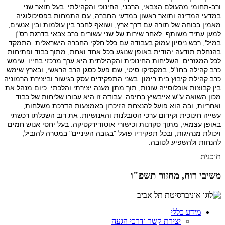
ורב-תחומי מהעולם הצבאי, הרבני, החינוכי והקהילתי. בעל תואר שני
במדעי המדינה ותואר ראשון במדעי החברה, עם התמחות בפסיכולוגיה.
מאמין בכוחה של תורה עם דרך ארץ, ושואף לחבר בין עולמות ובין אנשים,
למען עתיד משותף
.
לאחר שירות של שני עשורים כרב צבאי בדרגת רס"ן
במיל', רכש ניסיון עמוק בעבודה עם כלל חלקי החברה הישראלית. התמקד
בהנחלת תודעה יהודית באופן שנוגע בכל אחד ואחת, מתוך כבוד ופתיחות
לכל המגזרים
.
השליחות החינוכית והקהילתית היא ערך מרכזי בחייו. שימש
כרב קהילה בחו"ל, במקסיקו סיטי, שם פעל כסגן הרב הראשי, ובארץ שימש
כרב קהילת קיבוץ בית רימון. בשני התפקידים עסק בגישור וביצירת הרמוניה
בין קבוצות אוכלוסייה שונות, תוך מתן מענה יצירתי והלכתי
.
כיום מנהל את
מכון השואה ע"ש אייבשיץ בחיפה
.
עבודה זו היא עבורו שליחות של כבוד
ואחריות, ובה הוא פועל להנצחת הזיכרון באמצעות הדרכת משלחות,
עשייה חינוכית וקידום ערכי הסובלנות והאנושיות. את רוב השכלתו רכשתי
באופן עצמאי, מתוך סקרנות וכישורי אוטודידקטיקה
.
בעל יחסי אנוש חמים
ויכולת מנהיגות, ובכל תפקידיו פועל "בגובה העיניים" במטרה להוביל,
להנחות ולהשפיע לטובה
.
תוכנית
משיבי רוח, מחזור תשפ"ו
מידע כללי
יצירת קשר ודרכי הגעה