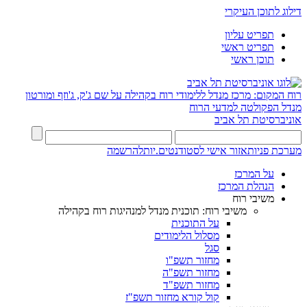
דילוג לתוכן העיקרי
תפריט עליון
תפריט ראשי
תוכן ראשי
רוח המקום: מרכז מנדל ללימודי רוח בקהילה על שם ג'ק, ג'וזף ומורטון
מנדל
הפקולטה למדעי הרוח
אוניברסיטת תל אביב
מערכת פניות
אזור אישי לסטודנטים.יות
להרשמה
על המרכז
הנהלת המרכז
משיבי רוח
משיבי רוח: תוכנית מנדל למנהיגות רוח בקהילה
על התוכנית
מסלול הלימודים
סגל
מחזור תשפ"ו
מחזור תשפ"ה
מחזור תשפ"ד
קול קורא מחזור תשפ"ז