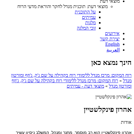
מוצאי דעת
מוצאי דעת: תוכנית מנדל לחקר והוראת מדעי הרוח
על התוכנית
עמיתים
מלגות
זוכי המלגה
אירועים
יצירת קשר
English
العربية
הינך נמצא כאן
רוח המקום: מרכז מנדל ללימודי רוח בקהילה על שם ג'ק, ג'וזף ומורטון
מנדל
»
רוח המקום: מרכז מנדל ללימודי רוח בקהילה על שם ג'ק, ג'וזף
ומורטון מנדל
»
מוצאי דעת - עמיתים
אהרון פינקלשטיין
אודות
אהרון פינקלשטיין הוא רב מוסמך, מחנך ומנהל, המשלב ניסיון עשיר