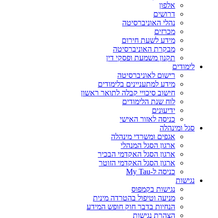
אלפון
דרושים
נהלי האוניברסיטה
מכרזים
מידע לשעת חירום
מבקרת האוניברסיטה
תקנון משמעת ופסקי דין
לימודים
רישום לאוניברסיטה
מידע למתעניינים בלימודים
חישוב סיכויי קבלה לתואר ראשון
לוח שנת הלימודים
ידיעונים
כניסה לאזור האישי
סגל ומינהלה
אגפים ומשרדי מינהלה
ארגון הסגל המנהלי
ארגון הסגל האקדמי הבכיר
ארגון הסגל האקדמי הזוטר
כניסה ל-My Tau
נגישות
נגישות בקמפוס
מניעה וטיפול בהטרדה מינית
הנחיות בדבר חוק חופש המידע
הצהרת נגישות