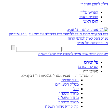
דילוג לתוכן העיקרי
תפריט עליון
תפריט ראשי
תוכן ראשי
רוח המקום: מרכז מנדל ללימודי רוח בקהילה על שם ג'ק, ג'וזף ומורטון
מנדל
הפקולטה למדעי הרוח
אוניברסיטת תל אביב
מערכת פניות
אזור אישי לסטודנטים.יות
להרשמה
על המרכז
הנהלת המרכז
משיבי רוח
משיבי רוח: תוכנית מנדל למנהיגות רוח בקהילה
על התוכנית
מסלול הלימודים
סגל
מחזור תשפ"ו
מחזור תשפ"ה
מחזור תשפ"ד
קול קורא מחזור תשפ"ז