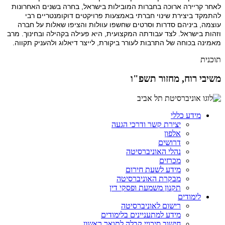
לאחר קריירה ארוכה בחברות המובילות בישראל, בחרה בשנים האחרונות
להתמקד ביצירת שינוי חברתי באמצעות פרויקטים דוקומנטריים רבי
עוצמה, ביניהם סדרות וסרטים שחשפו עוולות והציפו שאלות על חברה
וזהות בישראל. לצד עבודתה המקצועית, היא פעילה בקהילה ובחינוך. מרב
מאמינה בכוחה של התרבות לעורר ביקורת, לייצר דיאלוג ולהעניק תקווה.
תוכנית
משיבי רוח, מחזור תשפ"ו
מידע כללי
יצירת קשר ודרכי הגעה
אלפון
דרושים
נהלי האוניברסיטה
מכרזים
מידע לשעת חירום
מבקרת האוניברסיטה
תקנון משמעת ופסקי דין
לימודים
רישום לאוניברסיטה
מידע למתעניינים בלימודים
חישוב סיכויי קבלה לתואר ראשון