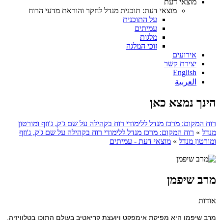
מוצאי דעת
מוצאי דעת: תוכנית מנדל לחקר והוראת מדעי הרוח
על התוכנית
עמיתים
מלגות
זוכי המלגה
אירועים
יצירת קשר
English
العربية
הינך נמצא כאן
רוח המקום: מרכז מנדל ללימודי רוח בקהילה על שם ג'ק, ג'וזף ומורטון
מנדל
»
רוח המקום: מרכז מנדל ללימודי רוח בקהילה על שם ג'ק, ג'וזף
ומורטון מנדל
»
מוצאי דעת - עמיתים
מרב שיפמן
אודות
מרב שיפמן היא מפיקת אימפקט ויועצת קריאטיב בעולם התוכן בטלוויזיה.