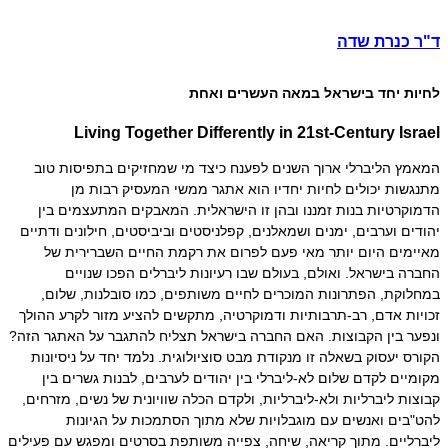
ד"ר כנרת שדה
לחיות
יחד בישראל במאה העשרים ואחת
Living Together Differently in 21st-Century Israel
המאמץ הליברלי ארוך השני
ם לפענח כיצד מי שמחזיקים בתפיסות טוב
מתנגשות יכולים לחיות יחדיו הוא אתגר ממשי המעסיק רבות מן
הדמוקרטיות בנות זמננו ובהן זו הישראלית. המאבקים המתעצמים בין
יהודים וערבים, ימנים ושמאלנים, קפלניסטים וביביסטים, חילונים ודתיים
מאיימים היום יותר מאי פעם לפרום את רקמת החיים השברירית של
החברה בישראל. ואולם, בעולם שבו רעיונות ליברלים הפכו שנויים
במחלוקת, הפתרונות המוכרים לחיים משותפים, כמו סובלנות, שלום,
זכויות אדם, רב-תרבותיות ודמוקרטיה, מתקשים להציע מזור לקרע ההולך
ונפער בין הקבוצות. האם החברה בישראל תצליח להתגבר על האתגר הזה?
הקורס יעסוק בשאלה זו מנקודת מבט סוציולוגית. נלמד יחד על ניסיונות
מקומיים לקדם שלום לא-ליברלי בין יהודים לערבים, לבנות גשרים בין
קבוצות ליברליות ולא-ליברליות, ולקדם הכלה שוויונית של נשים, מזרחים,
להט"בים ואנשים עם מוגבלויות שלא מתוך הסתמכות על הגיונות
ליברליים. מתוך קריאה, שיחה, צפייה משותפת בסרטים ומפגש עם פעילים