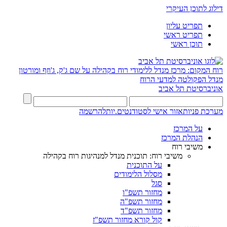
דילוג לתוכן העיקרי
תפריט עליון
תפריט ראשי
תוכן ראשי
רוח המקום: מרכז מנדל ללימודי רוח בקהילה על שם ג'ק, ג'וזף ומורטון
מנדל
הפקולטה למדעי הרוח
אוניברסיטת תל אביב
מערכת פניות
אזור אישי לסטודנטים.יות
להרשמה
על המרכז
הנהלת המרכז
משיבי רוח
משיבי רוח: תוכנית מנדל למנהיגות רוח בקהילה
על התוכנית
מסלול הלימודים
סגל
מחזור תשפ"ו
מחזור תשפ"ה
מחזור תשפ"ד
קול קורא מחזור תשפ"ז