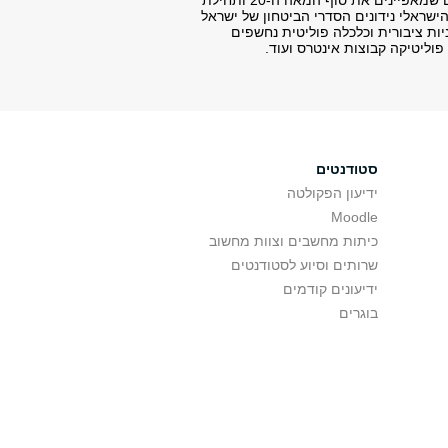
התחום של יחסים בינלאומיים עוסק במערכת הגלובלית המורכבת, בתהליכי הגלובליזציה המהירים שמאפיינים את סוף המאה ה-20 ותחילת
ר הישראלי נידונים הסדרי הביטחון של ישראל
ות ציבורית וכלכלה פוליטית נחשפים
פוליטיקה קבוצות אינטרס ועוד.
סטודנטים
ידיעון הפקולטה
Moodle
כיתות מחשבים וצוות מחשוב
שרותים וסיוע לסטודנטים
ידיעונים קודמים
בוגרים