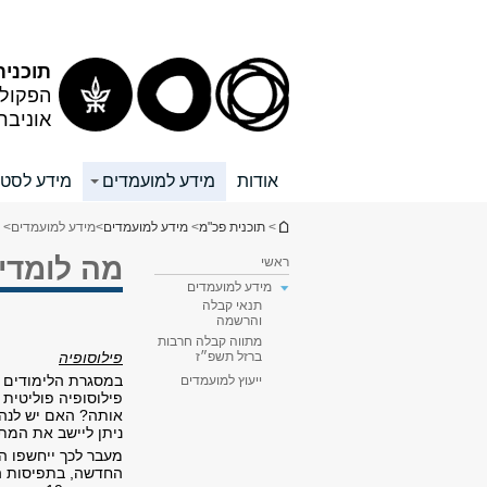
תוכן
תפריט
עליון
ראשי
תוכנית
הפקולט
אוניבר
אודות
מידע למועמדים
מידע לסטו
הינך נמצא כאן
>
תוכנית פכ"מ
>
מידע למועמדים
>
מידע למועמדים
> 
מה לומדי
ראשי
מידע למועמדים
תנאי קבלה
והרשמה
מתווה קבלה חרבות
פילוסופיה
ברזל תשפ״ז
במסגרת הלימודים ב
ייעוץ למועמדים
פילוסופיה פוליטית
אותה? האם יש לנהוג
ניתן ליישב את המתח 
מעבר לכך ייחשפו הת
החדשה, בתפיסות המ