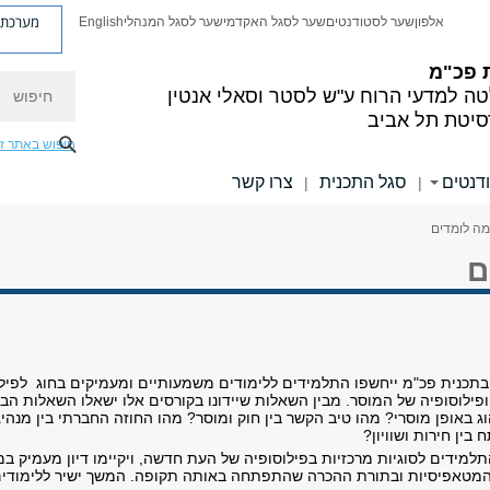
מערכת פ
אלפון
שער לסטודנטים
שער לסגל האקדמי
שער לסגל המנהלי
English
 פכ"מ
חיפוש
ה למדעי הרוח
ע"ש לסטר וסאלי אנטין
סיטת תל אביב
חיפוש באתר ז
דנטים
סגל התכנית
צרו קשר
|
|
מה לומדים
ם
תכנית פכ"מ ייחשפו התלמידים ללימודים משמעותיים ומעמיקים בחוג לפילוס
 ופילוסופיה של המוסר. מבין השאלות שיידונו בקורסים אלו ישאלו השאלות 
 באופן מוסרי? מהו טיב הקשר בין חוק ומוסר? מהו החוזה החברתי בין מנהי
בין חירות ושוויון?
למידים לסוגיות מרכזיות בפילוסופיה של העת חדשה, ויקיימו דיון מעמיק ב
טאפיסיות ובתורת ההכרה שהתפתחה באותה תקופה. המשך ישיר ללימודים אל