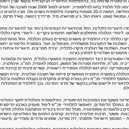
תלמידי התכנית, בדומה לכל תלמיד בחוג לפילוס
העתיקה, דרך העת החדשה, המאה ה-20 ומגמות בחשיבה פילוסופית בשנים אלו. מ
עמנואל קאנט, גיאורג הגל, ג׳ון סטיוארט מיל, פרידריך ניטשה, קארל מרקס, מי
ו תיאוריות כלכליות, החל מהתיאוריות הבסיסיות ביותר ועד לתיאוריות מתקד
ו. לימודי הכלכלה מתחלקים לשלושה תחומים עיקריים – לימודי מיקרו כלכלה,
קרו כלכלה יכירו התלמידים מושגים בסיסיים בעולם הכלכלה, החל מהעדפות, 
, השלכות של התערבות ממשלתית, מונופולים, ועוד. במסגרת הלימודים ייח
דאות, השלכות של רגולציה מיקרו-כלכלית, יצירת תמריצים, תיאוריות איתות 
מתמטיים ואנליטיים לפתרון בעיות.
ו הסטודנטים כיצד התפתחה החשיבה המאקרו-כלכלית, תיאוריות קלאסיות של 
יבית, מט״ח, פתיחות וסגירות של המשק, הכנסה לאומית, תמ״ג, אינפלציה, א
נומטריקה יינתן דגש לכלכלה אמפירית ויישומית, קשרים סיבתיים ובחינת מוד
י הכלכלה במסגרת התוכנית מאפשרים פיתוח של חשיבה אנליטית, יצירת הקשרי
המוסף לתלמידי פכ״מ ניתן בצורת קורסים מתקדמים בקבלת החלטות וביכולת 
 לתיאוריות וליישום שלהן בהקשר של מדעי המדינה. בכך לתלמידים הסתכלות 
לם.
דינה משקף את המחויבות ההיסטוריה, הפילוסופית והכלכלית לחקר הפוליטי
ם. במהלך הלימודים, יתאפשר לתלמידי פכ״מ לימוד מעמיק בארבע הדיסציפלי
ם בינלאומיים ואסטרטגיה, מנהל ומדיניות ציבורית והתנהגות וכלכלה פוליט
 ריבונות, משטר, תרבות פוליטית ובחירות. קורסים התחום של הפוליטיקה הישר
ת – הסכסוך הישראלי פלסטיני, דת ומדינה, שסעים עדתיים ומגדריים, מיעוט