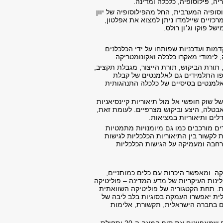
ופיה, יתוודעו למעל 2000 שנות חשיבה של הפילוסופיה המערבית, החל מהפילוסופיה של יוון
בין ההוגים המרכזיים שיילמדו ניתן למצוא את אפלטון,
של פוקו וג׳ון רולס.
מות ועדכניות שפותחו על ידי הכלכלנים
 לימודי מאקרו כלכלה ואקונומטריקה.
תורת הביקוש, תורת הייצור, מגבלת תקציב,
שפו התלמידים גם לאלמנטים של קבלת
ואלמנטים בסיסיים של כלכלה התנהגותית
שוק חופשי אל מול תיאוריות קיינסיאניות
בטלה, היצע וביקוש מצרפיים. לעומת זאת,
לים ותיאוריות במציאות.
ם מורכבים כמו גם מיומנויות מתמטיות
לקשור בין התיאוריות הכלכליות לגישות
רחבה ומעמיקה על הגישות הכלכליות
קה ומאפשר היכרות עם כלים כמותניים,
נות העיקריות של מדע המדינה – פוליטיקה
ית. תחת הקטגוריה של פוליטיקה השוואתית
אלית יאפשרו העמקה בסוגיות בלב ליבה של
ים בחברה הישראלית, תקשורת, אלימות