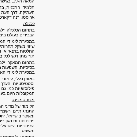
המאה ה-19, בגישה הרומנטית שרווחה בה, בהתפתחות התיאוריה הביקורתית ובקשר שבין היסטוריה, פילוסופיה, כלכלה ומדינה.
אריסטו, רנה דקארט, 
כלכלה
בתחום הכלכלה יילמד
הבכירים בעולם בימנ
במסגרת לימודי המי
שיווי משקל תחרותי
החלטות בתנאי אי ו
תוך מתן דגש לכלים 
בתחום המאקרו ילמד
בסיסיות, השפעות ר
במסגרת לימודי האקו
באופן כללי, לימוד
וסטטיסטיות. הערך 
פילוסופיות כמו גם
המקובלות היום בעו
מדע המדינה
הלימוד של מדעי המ
התנהגותיים ורשמיי
ומשטר בישראל, יחסי
יידונו סוגיות כגון
הציבוריות הישראלי
ומשפט.