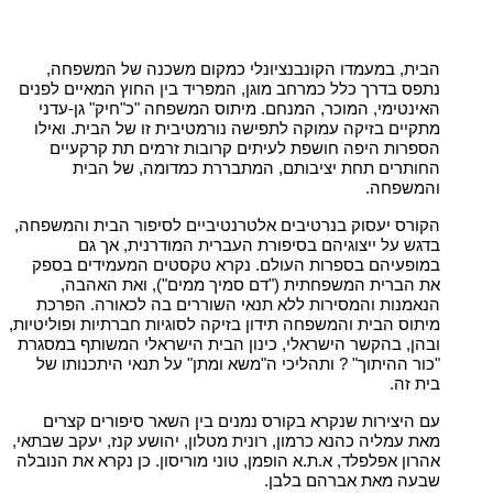
הבית, במעמדו הקונבנציונלי כמקום משכנה של המשפחה,
נתפס בדרך כלל כמרחב מוגן, המפריד בין החוץ המאיים לפנים
האינטימי, המוכר, המנחם. מיתוס המשפחה "כ"חיק" גן-עדני
מתקיים בזיקה עמוקה לתפישה נורמטיבית זו של הבית. ואילו
הספרות היפה חושפת לעיתים קרובות זרמים תת קרקעיים
החותרים תחת יציבותם, המתבררת כמדומה, של הבית
והמשפחה.
הקורס יעסוק בנרטיבים אלטרנטיביים לסיפור הבית והמשפחה,
בדגש על ייצוגיהם בסיפורת העברית המודרנית, אך גם
במופעיהם בספרות העולם. נקרא טקסטים המעמידים בספק
את הברית המשפחתית ("דם סמיך ממים"), ואת האהבה,
הנאמנות והמסירות ללא תנאי השוררים בה לכאורה. הפרכת
מיתוס הבית והמשפחה תידון בזיקה לסוגיות חברתיות ופוליטיות,
ובהן, בהקשר הישראלי, כינון הבית הישראלי המשותף במסגרת
"כור ההיתוך" ? ותהליכי ה"משא ומתן" על תנאי היתכנותו של
בית זה.
עם היצירות שנקרא בקורס נמנים בין השאר סיפורים קצרים
מאת עמליה כהנא כרמון, רונית מטלון, יהושע קנז, יעקב שבתאי,
אהרון אפלפלד, א.ת.א הופמן, טוני מוריסון. כן נקרא את הנובלה
שבעה מאת אברהם בלבן.