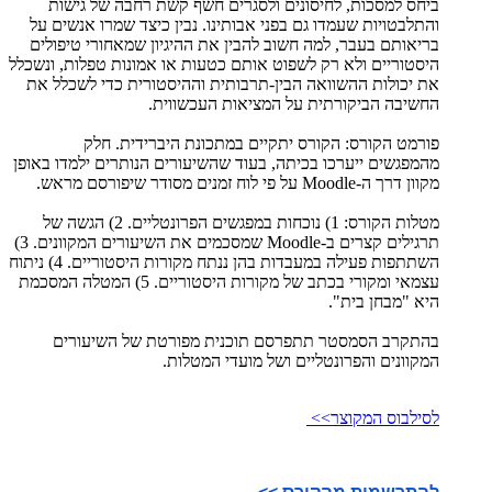
ביחס למסכות, לחיסונים ולסגרים חשף קשת רחבה של גישות
והתלבטויות שעמדו גם בפני אבותינו. נבין כיצד שמרו אנשים על
בריאותם בעבר, למה חשוב להבין את ההיגיון שמאחורי טיפולים
היסטוריים ולא רק לשפוט אותם כטעות או אמונות טפלות, ונשכלל
את יכולות ההשוואה הבין-תרבותית וההיסטורית כדי לשכלל את
החשיבה הביקורתית על המציאות העכשווית.
פורמט הקורס: הקורס יתקיים במתכונת היברידית. חלק
מהמפגשים ייערכו בכיתה, בעוד שהשיעורים הנותרים ילמדו באופן
מקוון דרך ה-Moodle על פי לוח זמנים מסודר שיפורסם מראש.
מטלות הקורס: 1) נוכחות במפגשים הפרונטליים. 2) הגשה של
תרגילים קצרים ב-Moodle שמסכמים את השיעורים המקוונים. 3)
השתתפות פעילה במעבדות בהן ננתח מקורות היסטוריים. 4) ניתוח
עצמאי ומקורי בכתב של מקורות היסטוריים. 5) המטלה המסכמת
היא "מבחן בית".
בהתקרב הסמסטר תתפרסם תוכנית מפורטת של השיעורים
המקוונים והפרונטליים ושל מועדי המטלות.
לסילבוס המקוצר>>