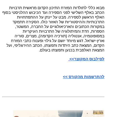
מבוא כללי לתולדות המזרח התיכון הקדום מראשית תרבויות
הכתב באלף השלישי לפני הספירה ועד הכיבוש ההלניסטי בסוף
האלף הראשון לספירה. מבט על יינתן על ההתפתחויות
התרבותיות וההיסטוריות של האזור כולו. הסקירה תתמקד
במקורות הכתובים והארכיאולוגיים על החברה, המשטר,
הספרות, הדת והמיתולוגיה של התרבויות העיקריות
במסופוטמיה, אנטוליה (תורכיה הקדומה), מצרים, סוריה
וארץ-ישראל. דגש מיוחד יושם על גילוי ופענוח כתבי המזרח
הקדום, המצאת כתב היתדות ותפוצתו, הכתב ההירוגליפי, ועל
המצאת האלפבית בכנען ותפוצתו בעולם.
לסילבוס המקוצר>>
להתרשמות מהקורס >>