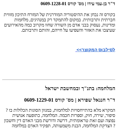
ד"ר בן-עמי עידו | מס' קורס 0609-1228-01
בקורס זה נבחן את ההיסטוריה המודרנית של המזרח התיכון מזווית
חברתית ותרבותית. במקום להתמקד רק במנהיגים, מלחמות
ומדינות, נעסוק בבני אדם מן השורה שחוו מקרוב כמה מהאירועים
שעיצבו את האזור והשפיעו על חייהם, זהותם ותרבותם.
לסילבוס המקוצר>>
המלחמה: בתנ"ך ובמחשבת ישראל
ד"ר חננאל שפירא | מס' קורס 0609-1229-01
המקרא מלא בהתייחסויות למלחמות, במגוון הסוגות הכלולות בו ?
סיפור, שירה, חוק, וספרות חכמה. המלחמה, כתופעה אנושית
נפוצה ועם זאת טראומתית, דרשה ודורשת מבני האדם דין וחשבון
? הצדקת המלחמה, הבנת משמעותה, תפקיד האדם במלחמה