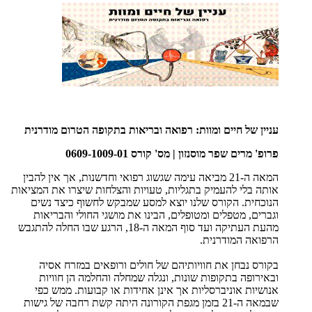
עניין של חיים ומוות: רפואה ובריאות בתקופה הטרום מודרנית
פרופ' מרים שפר מוסנזון | מס' קורס 0609-1009-01
המאה ה-21 מביאה עימה שגשוג רפואי וחדשנות, אך אין להבין
אותה בלי להעמיק בתגליות, טעויות והצלחות שיצרו את המציאות
הנוכחית. הקורס שלנו יוצא למסע שמבקש לחשוף כיצד נשים
וגברים, מטפלים ומטופלים, הבינו את מושגי החולי והבריאות
מהעת העתיקה ועד סוף המאה ה-18, הרגע שבו החלה להתגבש
הרפואה המודרנית.
בקורס נבחן את חוויותיהם של חולים ורופאים במזרח אסיה
ובאירופה בתקופות שונות, ונגלה שמחלה והחלמה הן חוויות
אנושיות אוניברסליות אך אינן אחידות או קבועות. ממש כפי
שבמאה ה-21 בזמן מגפת הקורונה היתה קשת רחבה של גישות