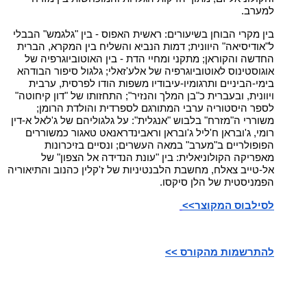
למערב.
בין מקרי הבוחן בשיעורים: ראשית האפוס - בין "גלגמש" הבבלי
ל"אודיסיאה" היוונית; דמות הנביא והשליח בין המקרא, הברית
החדשה והקוראן; מתקני ומחיי הדת - בין האוטוביוגרפיה של
אוגוסטינוס לאוטוביוגרפיה של אלע'זאלי; גלגול סיפור הבודהא
בימי-הביניים ותרגומיו-עיבודיו משפות הודו לפרסית, ערבית
ויוונית, ובעברית כ"בן המלך והנזיר"; התחזותו של "דון קיחוטה"
לספר היסטוריה ערבי המתורגם לספרדית והולדת הרומן;
משוררי ה"מזרח" בלבוש "אנגלית": על גלגוליהם של ג'לאל א-דין
רומי, ג'ובראן ח'ליל ג'ובראן וראבינדראנאט טאגור כמשוררים
הפופולריים ב"מערב" במאה העשרים; ונסיים בזיכרונות
מאפריקה הקולוניאלית: בין "עונת הנדידה אל הצפון" של
אל-טייב צאלח, מחשבת הלבנטיניות של ז'קלין כהנוב והתיאוריה
הפמניסטית של הלן סיקסו.
לסילבוס המקוצר>>
להתרשמות מהקורס >>