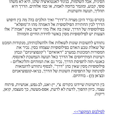
הסינית, אבל השלמות, בניגוד לאנטואיציה שלנו, היא לא משהו
סופי, קבוע, ומוגמר בדומה לאמת, או כמו אלוהים. הדרך היא
תהליך, תנועה והשתנות.
בקורס נברר היכן מצויה ה"דרך" ואיך הולכים בה? מה בין חיפוש
הדרך לבין החתירה הפילוסופית אל האמת? מהו ה"מופלא"
בפילוסופיה של הדרך, שאין בה אל? מהי ידיעה באין "אמת"? אלו
הצעות יש לפילוסופיות מסין באשר לחידת החיים והמוות?
נתוודע לתשובות שונות לשאלות אלו ולהשלכותיהן, מנקודות המבט
של שאלת טבע האדם בפילוסופיות שצמחו בסין. נכיר את
המסורות המכונות במערב "דאואיזם" ו"קונפוציוניזם" ונבחן
רעיונות המתייחסים אל הדרך כאל תנועה הנמשכת לאינסוף.
כאנטי-תזה לתפיסת הדרך, נכיר גם את המוהיזם והליגאליזם -
פילוסופיות מסין שאין בהן "דרך". לבסוף נתוודע לדוגמאות
לסינתזה של התפיסות השונות של הדרך, בניאו-קונפוציאניזם
ובצ'אן (זן) - בודהיזם.
בין הרעיונות שיידונו בקורס: צ'י, יין-יאנג, לב-נפש, אנושיות, פיתוח
עצמי, כיוון ההפוך, לדעת לא לדעת, אפס-מעשה, כך מעצמו, קואן,
ריקות.
לסילבוס המקוצר>>