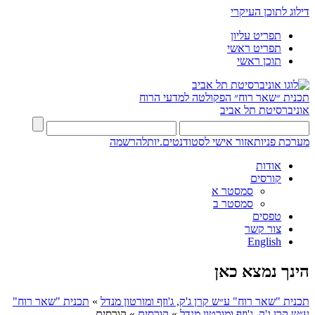
דילוג לתוכן העיקרי
תפריט עליון
תפריט ראשי
תוכן ראשי
תכנית ״שאר רוח״
הפקולטה למדעי הרוח
אוניברסיטת תל אביב
מערכת פניות
אזור אישי לסטודנטים.יות
להרשמה
אודות
קורסים
סמסטר א
סמסטר ב
טפסים
צור קשר
English
הינך נמצא כאן
תכנית "שאר רוח" ע״ש קרן ג'ק, ג'וזף ומורטון מנדל
»
תכנית "שאר רוח"
ע״ש קרן ג'ק, ג'וזף ומורטון מנדל
»
קורסים
»
קורסים