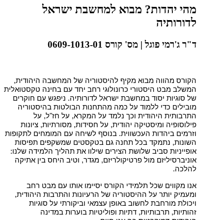
מהי יהדות? מבוא למחשבת ישראל
לדורותיה
ד"ר ג'רמי פוגל | מס' קורס 0609-1013-01
הקורס מהווה מבוא מקיף להיסטוריה של המחשבה היהודית,
המשלב מבט היסטורי כרונולוגי רחב יחד עם בחינה טקסטואלית
של סוגיות יסוד במחשבת ישראל לדורותיה. ניפגש עם חוקרים
מובילים כדי ללמוד על כמה מהתחנות הבולטות בהיסטוריה
התרבותית היהודית וכך נלמד על המקרא, על חז"ל, על
פילוסופיה ומיסטיקה יהודית, על חסידות, מסורתיות, ציונות
וזרמים ביהדות העכשווית. בנוסף לשיחה עם המומחים לתקופות
השונות, נתמקד בכל תחנה גם בטקסטים שמשקפים תפיסות
אופייניות סביב שלושת הצירים שילוו את תהליך הלמידה שלנו:
אוניברסיליזם מול פרטיקולריזם, מגדר, וטיב היחס בין אתיקה
להלכה.
אנו מקווים שכל תלמידי הקורס יסיימו אותו עם מבט רחב
ומעמיק יותר על ההיסטוריה של הרעיונות והתרבות היהודית,
ויכולת מורחבת לחשוב באופן עצמאי וביקורתי על סוגיות
זהותיות, תרבותיות, דתיות ופוליטיות בוערות במדינה