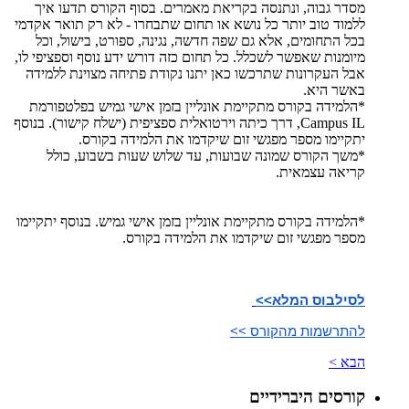
מסדר גבוה, ונתנסה בקריאת מאמרים. בסוף הקורס תדעו איך
ללמוד טוב יותר כל נושא או תחום שתבחרו - לא רק תואר אקדמי
בכל התחומים, אלא גם שפה חדשה, נגינה, ספורט, בישול, וכל
מיומנות שאפשר לשכלל. כל תחום כזה דורש ידע נוסף וספציפי לו,
אבל העקרונות שתרכשו כאן יתנו נקודת פתיחה מצוינת ללמידה
באשר היא.
*הלמידה בקורס מתקיימת אונליין בזמן אישי גמיש בפלטפורמת
Campus IL, דרך כיתה וירטואלית ספציפית (ישלח קישור). בנוסף
יתקיימו מספר מפגשי זום שיקדמו את הלמידה בקורס.
*משך הקורס שמונה שבועות, עד שלוש שעות בשבוע, כולל
קריאה עצמאית.
*הלמידה בקורס מתקיימת אונליין בזמן אישי גמיש. בנוסף יתקיימו
מספר מפגשי זום שיקדמו את הלמידה בקורס.
לסילבוס המלא>>
להתרשמות מהקורס >>
הבא >
קורסים היברידיים