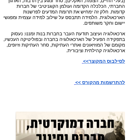
(בעלי החיים, הצומח, האקלים), סחר ומגע בין תרבות, הארגון
החברתי, הכלכלה הקדומה ועולמן הקוגניטיבי של חברות
קדומות. חלק זה ימחיש את תרומת המדעים לפרשנות
הארכאולוגית. הלמידה תתבסס על שילוב למידה עצמית ומפגשי
יישום וחקר משותפים.
ארכאולוגיה ועיצוב תודעת העבר בחברות בנות זמננו: נעסוק
בתפקידה הפעיל של הארכאולוגיה בחברה ובפוליטיקה העכשיו,
מקומם של המוזיאונים ואתרי העתיקות, סחר העתיקות וזיופים,
ארכאולוגיה קהילתית וציבורית.
לסילבוס המקוצר>>
להתרשמות מהקורס >>