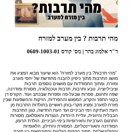
מהי תרבות ? בין מערב למזרח
ד"ר אלמוג בהר | מס' קורס 0609-1003-01
"מהי תרבות? בין מערב למזרח" הוא שיעור מבוא המציג את
מושג התרבות מתוך ניסיון להבנה מחודשת של יחסי מערב
ומזרח, ומתוך התמודדות עם מושגים נוספים: תרבות
וציביליזציה, טבע ותרבות, תרבות וטכנולוגיה, מסורת ומודרנה,
שפה ותרגום, ספרות שבעל-פה וספרות שבכתב ועוד. הקורס דן
בקווי התפר והקרע, המפגש וההפרדות, הזיקות וההשפעות שבין
מזרח למערב ומציג מקרי-בוחן ראשיים בתולדות התרבות מן
העת העתיקה וימי הביניים ועד העת החדשה, כגון התרבות
הבבלית והיוונית, עליית היהדות, הנצרות והאסלאם, מסורות
התרגום הערביות והאירופיות בימי-הביניים, הולדת הרומן,
המודרנה והאוריינטליזם, המסורת והחילון, הלאומיות
והקולוניאליזם, מתוך הזיקות הגלויות והמוכחשות בין מזרח