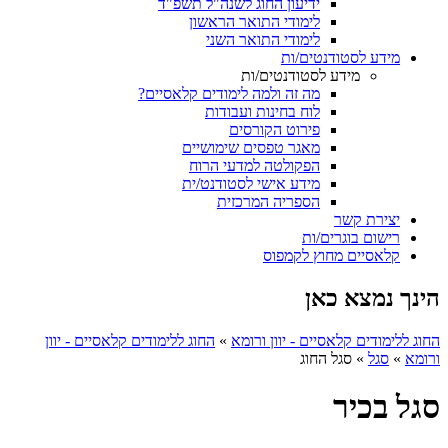
ידיעון החוג לשנה"ל תשפ"ד
לימודי התואר הראשון
לימודי התואר השני
מידע לסטודנטים/ות
מידע לסטודנטים/ות
מה זה ולמה לימודים קלאסיים?
לוח בחינות ועבודות
פירוט הקורסים
מאגר טפסים שימושיים
הפקולטה למדעי הרוח
מידע אישי לסטודנט/ית
הספריה המרכזית
יצירת קשר
רישום בוגרים/ות
קלאסיים מחוץ לקמפוס
הינך נמצא כאן
החוג ללימודים קלאסיים - יוון ורומא
»
החוג ללימודים קלאסיים - יוון
ורומא
»
סגל
»
סגל החוג
סגל בכיר