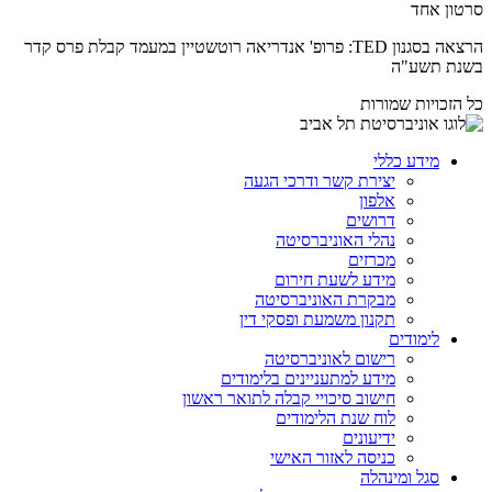
סרטון אחד
הרצאה בסגנון TED: פרופ' אנדריאה רוטשטיין במעמד קבלת פרס קדר
בשנת תשע"ה
כל הזכויות שמורות
מידע כללי
יצירת קשר ודרכי הגעה
אלפון
דרושים
נהלי האוניברסיטה
מכרזים
מידע לשעת חירום
מבקרת האוניברסיטה
תקנון משמעת ופסקי דין
לימודים
רישום לאוניברסיטה
מידע למתעניינים בלימודים
חישוב סיכויי קבלה לתואר ראשון
לוח שנת הלימודים
ידיעונים
כניסה לאזור האישי
סגל ומינהלה