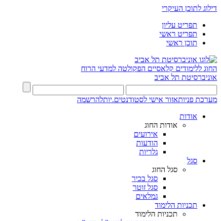
דילוג לתוכן העיקרי
תפריט עליון
תפריט ראשי
תוכן ראשי
החוג ללימודים קלאסיים
הפקולטה למדעי הרוח
אוניברסיטת תל אביב
מערכת פניות
אזור אישי לסטודנטים.יות
להרשמה
אודות
אודות החוג
אירועים
הודעות
גלריות
סגל
סגל החוג
סגל בכיר
סגל זוטר
גמלאים
תכניות הלימוד
תכניות הלימוד