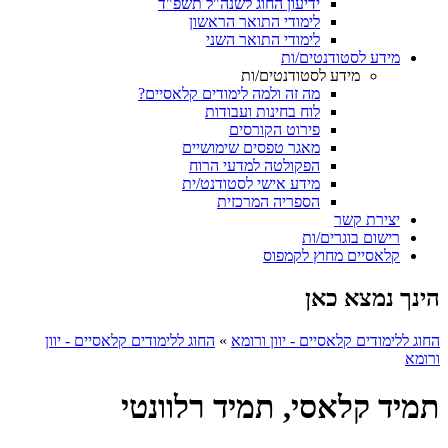
ידיעון החוג לשנה"ל תשפ"ד
לימודי התואר הראשון
לימודי התואר השני
מידע לסטודנטים/ות
מידע לסטודנטים/ות
מה זה ולמה לימודים קלאסיים?
לוח בחינות ועבודות
פירוט הקורסים
מאגר טפסים שימושיים
הפקולטה למדעי הרוח
מידע אישי לסטודנט/ית
הספריה המרכזית
יצירת קשר
רישום בוגרים/ות
קלאסיים מחוץ לקמפוס
הינך נמצא כאן
החוג ללימודים קלאסיים - יוון ורומא
»
החוג ללימודים קלאסיים - יוון
ורומא
תמיד קלאסי, תמיד רלוונטי