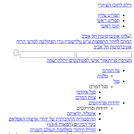
דילוג לתוכן העיקרי
תפריט עליון
תפריט ראשי
תוכן ראשי
המרכז לחקר התפוצות ע"ש גולדשטיין-גורן
הפקולטה למדעי הרוח
אוניברסיטת תל אביב
מערכת פניות
אזור אישי לסטודנטים.יות
להרשמה
על המרכז
מלגות
סגל
סגל המרכז
סגל אקדמי
צוות המרכז
יחידות ופרויקטים
יחידות ופרויקטים
איטליה יודאיקה
ההיסטוריה התרבותית של יהודי ארצות האסלאם
בימי הביניים (המאות 13-9)
החייל היהודי במלחמת העולם השנייה