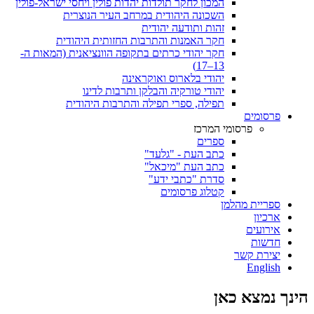
המכון לחקר תולדות יהדות פולין ויחסי ישראל-פולין
השכונה היהודית במרחב העיר הנוצרית
זהות ותודעה יהודית
חקר האמנות והתרבות החזותית היהודית
חקר יהודי כרתים בתקופה הוונציאנית (המאות ה-
13–17)
יהודי בלארוס ואוקראינה
יהודי טורקיה והבלקן ותרבות לדינו
תפילה, ספרי תפילה והתרבות היהודית
פרסומים
פרסומי המרכז
ספרים
כתב העת - "גלעד"
כתב העת "מיכאל"
סדרת "כתבי ידע"
קטלוג פרסומים
ספריית מהלמן
ארכיון
אירועים
חדשות
יצירת קשר
English
הינך נמצא כאן