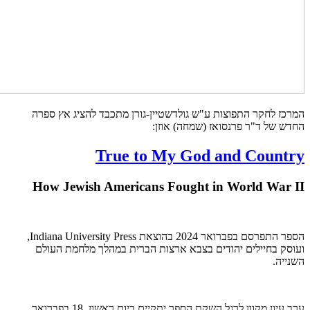
המרכז לחקר התפוצות ע"ש גולדשטיין-גורן מתכבד להציג אץ ספרה
החדש של ד"ר פרנסואז (שמחה) אוזן:
True to My God and Country
How Jewish Americans Fought in World War II
הספר התפרסם בפברואר 2024 בהוצאת Indiana University Press,
ועוסק בחיילים יהודים בצבא ארצות הברית במהלך מלחמת העולם
השנייה.
ערב עיון מקוון לרגל השקת הספר יתקיים ביום ראשון, 18 בפברואר