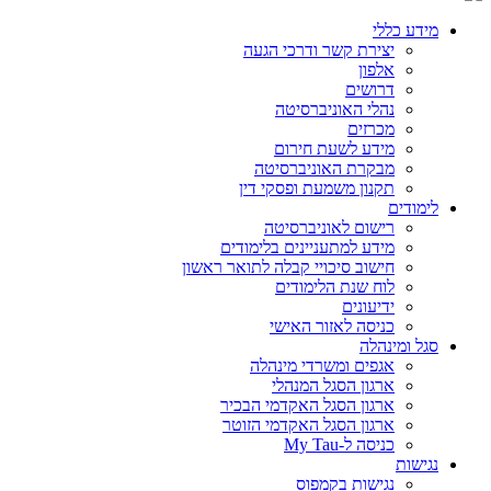
מידע כללי
יצירת קשר ודרכי הגעה
אלפון
דרושים
נהלי האוניברסיטה
מכרזים
מידע לשעת חירום
מבקרת האוניברסיטה
תקנון משמעת ופסקי דין
לימודים
רישום לאוניברסיטה
מידע למתעניינים בלימודים
חישוב סיכויי קבלה לתואר ראשון
לוח שנת הלימודים
ידיעונים
כניסה לאזור האישי
סגל ומינהלה
אגפים ומשרדי מינהלה
ארגון הסגל המנהלי
ארגון הסגל האקדמי הבכיר
ארגון הסגל האקדמי הזוטר
כניסה ל-My Tau
נגישות
נגישות בקמפוס