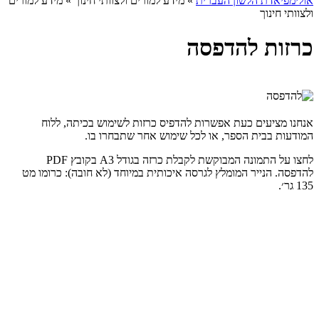
אולימפיאדת הלשון העברית
»
מידע למורים ולצוותי חינוך
»
מידע למורים
ולצוותי חינוך
כרזות להדפסה
אנחנו מציעים כעת אפשרות להדפיס כרזות
לשימוש בכיתה, ללוח
המודעות בבית הספר, או לכל שימוש אחר שתבחרו בו.
לחצו על התמונה המבוקשת לקבלת כרזה בגודל A3 בקובץ PDF
להדפסה. הנייר המומלץ לגרסה איכותית במיוחד (לא חובה): כרומו מט
135 גר׳.