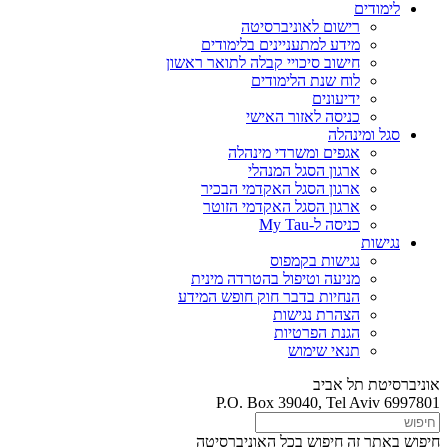
לימודים
רישום לאוניברסיטה
מידע למתעניינים בלימודים
חישוב סיכויי קבלה לתואר ראשון
לוח שנת הלימודים
ידיעונים
כניסה לאזור האישי
סגל ומינהלה
אגפים ומשרדי מינהלה
ארגון הסגל המנהלי
ארגון הסגל האקדמי הבכיר
ארגון הסגל האקדמי הזוטר
כניסה ל-My Tau
נגישות
נגישות בקמפוס
מניעה וטיפול בהטרדה מינית
הנחיות בדבר חוק חופש המידע
הצהרת נגישות
הגנת הפרטיות
תנאי שימוש
אוניברסיטת תל אביב
P.O. Box 39040, Tel Aviv 6997801
חיפוש באתר זה
חיפוש בכל האוניברסיטה