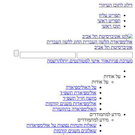
דילוג לתוכן העיקרי
תפריט עליון
תפריט ראשי
תוכן ראשי
אולימפיאדת הלשון העברית
החוג ללשון העברית
אוניברסיטת תל אביב
מערכת פניות
אזור אישי לסטודנטים.יות
להרשמה
על אודות
על אודות
על האולימפיאדה
אולימפיאדת תשפ״ד
מקצה חו״ל תשפ״ד
אולימפיאדות משנים קודמות
האולימפיאדה בתקשורת
מידע למתמודדים
מידע למתמודדים
שאלות והנחות נפוצות על אולימפיאדות
שאלונים משנים קודמות