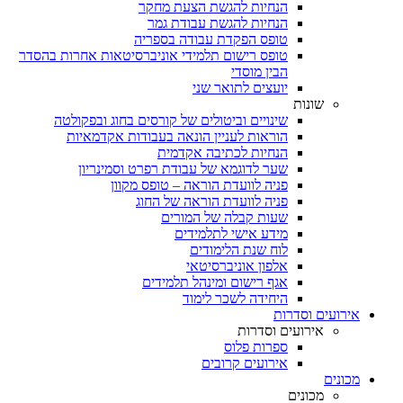
הנחיות להגשת הצעת מחקר
הנחיות להגשת עבודת גמר
טופס הפקדת עבודה בספריה
טופס רישום תלמידי אוניברסיטאות אחרות בהסדר
הבין מוסדי
יועצים לתואר שני
שונות
שינויים וביטולים של קורסים בחוג ובפקולטה
הוראות לעניין הונאה בעבודות אקדמאיות
הנחיות לכתיבה אקדמית
שער לדוגמא של עבודת רפרט וסמינריון
פניה לוועדת הוראה – טופס מקוון
פניה לוועדת הוראה של החוג
שעות קבלה של המורים
מידע אישי לתלמידים
לוח שנת הלימודים
אלפון אוניברסיטאי
אגף רישום ומינהל תלמידים
היחידה לשכר לימוד
אירועים וסדרות
אירועים וסדרות
ספרות פלוס
אירועים קרובים
מכונים
מכונים