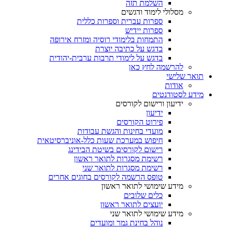
השלמת תזה
מסלולי לימוד ודגשים
ספרות עברית וספרות כללית
ספרות יידיש
התמחות בלימודי רוסיה ומזרח אירופה
בדגש על כתיבה יוצרת
בדגש על לימודי תרבות ערבית-יהודית
להרשמה לחץ כאן
תואר שלישי
אודות
מידע לסטודנטים
ידיעון ורישום לקורסים
ידיעון
פירוט הקורסים
מועדי בחינות והגשת עבודות
חיפוש במערכת שעות כלל-אוניברסיטאית
רישום לקורסים בשיטת הבידינג
רשימת מסגרות לתואר ראשון
רשימת מסגרות לתואר שני
טופס הרשמה לקורסים בחוגים אחרים
מידע שימושי לתואר ראשון
כלים שלובים
יועצים לתואר ראשון
מידע שימושי לתואר שני
נוהל בחינת גמר ומועדים