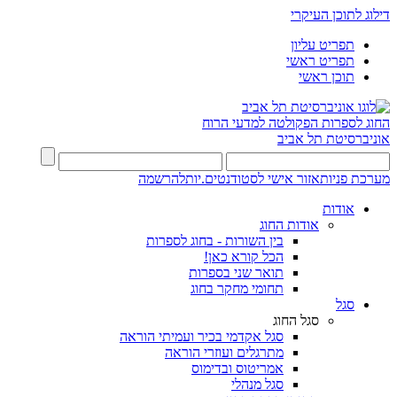
דילוג לתוכן העיקרי
תפריט עליון
תפריט ראשי
תוכן ראשי
החוג לספרות
הפקולטה למדעי הרוח
אוניברסיטת תל אביב
מערכת פניות
אזור אישי לסטודנטים.יות
להרשמה
אודות
אודות החוג
בין השורות - בחוג לספרות
הכל קורא כאן!
תואר שני בספרות
תחומי מחקר בחוג
סגל
סגל החוג
סגל אקדמי בכיר ועמיתי הוראה
מתרגלים ועוזרי הוראה
אמריטוס ובדימוס
סגל מנהלי