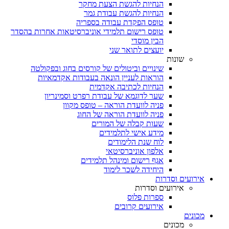
הנחיות להגשת הצעת מחקר
הנחיות להגשת עבודת גמר
טופס הפקדת עבודה בספריה
טופס רישום תלמידי אוניברסיטאות אחרות בהסדר
הבין מוסדי
יועצים לתואר שני
שונות
שינויים וביטולים של קורסים בחוג ובפקולטה
הוראות לעניין הונאה בעבודות אקדמאיות
הנחיות לכתיבה אקדמית
שער לדוגמא של עבודת רפרט וסמינריון
פניה לוועדת הוראה – טופס מקוון
פניה לוועדת הוראה של החוג
שעות קבלה של המורים
מידע אישי לתלמידים
לוח שנת הלימודים
אלפון אוניברסיטאי
אגף רישום ומינהל תלמידים
היחידה לשכר לימוד
אירועים וסדרות
אירועים וסדרות
ספרות פלוס
אירועים קרובים
מכונים
מכונים