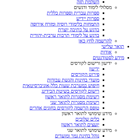
השלמת תזה
מסלולי לימוד ודגשים
ספרות עברית וספרות כללית
ספרות יידיש
התמחות בלימודי רוסיה ומזרח אירופה
בדגש על כתיבה יוצרת
בדגש על לימודי תרבות ערבית-יהודית
להרשמה לחץ כאן
תואר שלישי
אודות
מידע לסטודנטים
ידיעון ורישום לקורסים
ידיעון
פירוט הקורסים
מועדי בחינות והגשת עבודות
חיפוש במערכת שעות כלל-אוניברסיטאית
רישום לקורסים בשיטת הבידינג
רשימת מסגרות לתואר ראשון
רשימת מסגרות לתואר שני
טופס הרשמה לקורסים בחוגים אחרים
מידע שימושי לתואר ראשון
כלים שלובים
יועצים לתואר ראשון
מידע שימושי לתואר שני
נוהל בחינת גמר ומועדים