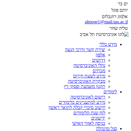
ים בר
יותם פוגל
אלמוג רוזנבלום
almogr1@mail.tau.ac.il
טליה שחר
מידע כללי
יצירת קשר ודרכי הגעה
אלפון
דרושים
נהלי האוניברסיטה
מכרזים
מידע לשעת חירום
מבקרת האוניברסיטה
תקנון משמעת ופסקי דין
לימודים
רישום לאוניברסיטה
מידע למתעניינים בלימודים
חישוב סיכויי קבלה לתואר ראשון
לוח שנת הלימודים
ידיעונים
כניסה לאזור האישי
סגל ומינהלה