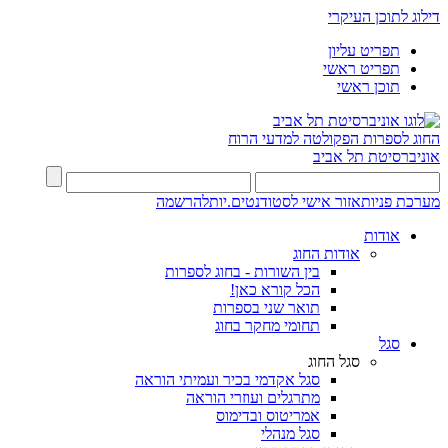
דילוג לתוכן העיקרי
תפריט עליון
תפריט ראשי
תוכן ראשי
החוג לספרות
הפקולטה למדעי הרוח
אוניברסיטת תל אביב
מערכת פניות
אזור אישי לסטודנטים.יות
להרשמה
אודות
אודות החוג
בין השורות - בחוג לספרות
הכל קורא כאן!
תואר שני בספרות
תחומי מחקר בחוג
סגל
סגל החוג
סגל אקדמי בכיר ועמיתי הוראה
מתרגלים ועוזרי הוראה
אמריטוס ובדימוס
סגל מנהלי