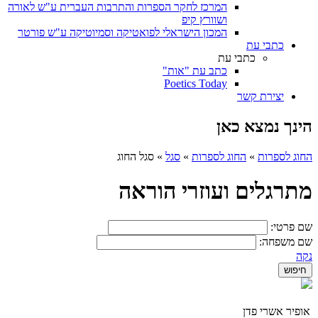
המרכז לחקר הספרות והתרבות העברית ע"ש לאורה
ושוורץ קיפ
המכון הישראלי לפואטיקה וסמיוטיקה ע"ש פורטר
כתבי עת
כתבי עת
כתב עת "אות"
Poetics Today
יצירת קשר
הינך נמצא כאן
החוג לספרות
»
החוג לספרות
»
סגל
»
סגל החוג
מתרגלים ועוזרי הוראה
שם פרטי:
שם משפחה:
נקה
אופיר אשרי פדן