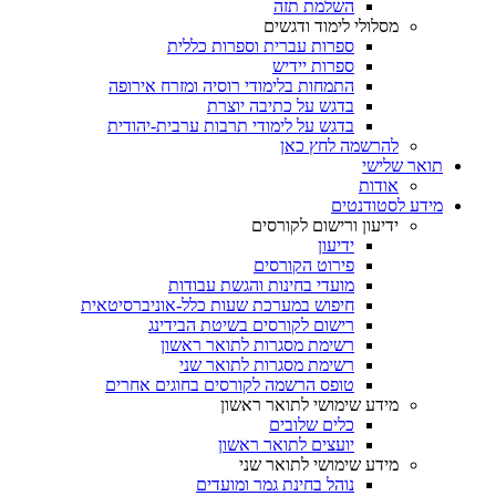
השלמת תזה
מסלולי לימוד ודגשים
ספרות עברית וספרות כללית
ספרות יידיש
התמחות בלימודי רוסיה ומזרח אירופה
בדגש על כתיבה יוצרת
בדגש על לימודי תרבות ערבית-יהודית
להרשמה לחץ כאן
תואר שלישי
אודות
מידע לסטודנטים
ידיעון ורישום לקורסים
ידיעון
פירוט הקורסים
מועדי בחינות והגשת עבודות
חיפוש במערכת שעות כלל-אוניברסיטאית
רישום לקורסים בשיטת הבידינג
רשימת מסגרות לתואר ראשון
רשימת מסגרות לתואר שני
טופס הרשמה לקורסים בחוגים אחרים
מידע שימושי לתואר ראשון
כלים שלובים
יועצים לתואר ראשון
מידע שימושי לתואר שני
נוהל בחינת גמר ומועדים