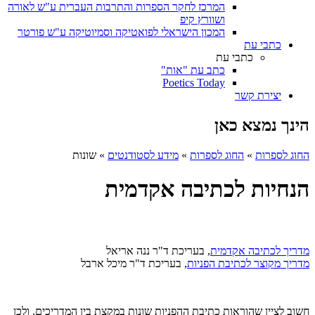
המרכז לחקר הספרות והתרבות העברית ע"ש לאורה
ושוורץ קיפ
המכון הישראלי לפואטיקה וסמיוטיקה ע"ש פורטר
כתבי עת
כתבי עת
כתב עת "אות"
Poetics Today
יצירת קשר
הינך נמצא כאן
החוג לספרות
»
החוג לספרות
»
מידע לסטודנטים
»
שונות
הנחיות לכתיבה אקדמית
מדריך לכתיבה אקדמית
, בעריכת ד"ר ננה אריאל
מדריך מקוצר לכתיבת הפניות
, בעריכת ד"ר מיכל ארבל
חשוב לציין שהוראות כתיבת ההפניות שונות במקצת בין המדריכים, ולכן