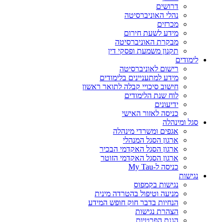
דרושים
נהלי האוניברסיטה
מכרזים
מידע לשעת חירום
מבקרת האוניברסיטה
תקנון משמעת ופסקי דין
לימודים
רישום לאוניברסיטה
מידע למתעניינים בלימודים
חישוב סיכויי קבלה לתואר ראשון
לוח שנת הלימודים
ידיעונים
כניסה לאזור האישי
סגל ומינהלה
אגפים ומשרדי מינהלה
ארגון הסגל המנהלי
ארגון הסגל האקדמי הבכיר
ארגון הסגל האקדמי הזוטר
כניסה ל-My Tau
נגישות
נגישות בקמפוס
מניעה וטיפול בהטרדה מינית
הנחיות בדבר חוק חופש המידע
הצהרת נגישות
הגנת הפרטיות