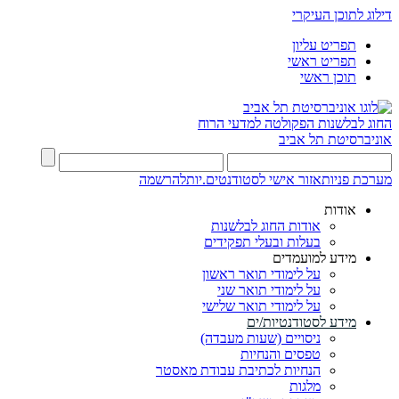
דילוג לתוכן העיקרי
תפריט עליון
תפריט ראשי
תוכן ראשי
החוג לבלשנות
הפקולטה למדעי הרוח
אוניברסיטת תל אביב
מערכת פניות
אזור אישי לסטודנטים.יות
להרשמה
אודות
אודות החוג לבלשנות
בעלות ובעלי תפקידים
מידע למועמדים
על לימודי תואר ראשון
על לימודי תואר שני
על לימודי תואר שלישי
מידע לסטודנטיות/ים
ניסויים (שעות מעבדה)
טפסים והנחיות
הנחיות לכתיבת עבודת מאסטר
מלגות