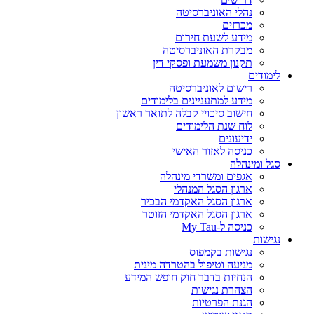
נהלי האוניברסיטה
מכרזים
מידע לשעת חירום
מבקרת האוניברסיטה
תקנון משמעת ופסקי דין
לימודים
רישום לאוניברסיטה
מידע למתעניינים בלימודים
חישוב סיכויי קבלה לתואר ראשון
לוח שנת הלימודים
ידיעונים
כניסה לאזור האישי
סגל ומינהלה
אגפים ומשרדי מינהלה
ארגון הסגל המנהלי
ארגון הסגל האקדמי הבכיר
ארגון הסגל האקדמי הזוטר
כניסה ל-My Tau
נגישות
נגישות בקמפוס
מניעה וטיפול בהטרדה מינית
הנחיות בדבר חוק חופש המידע
הצהרת נגישות
הגנת הפרטיות