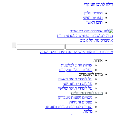
דילוג לתוכן העיקרי
תפריט עליון
תפריט ראשי
תוכן ראשי
החוג לבלשנות
הפקולטה למדעי הרוח
אוניברסיטת תל אביב
מערכת פניות
אזור אישי לסטודנטים.יות
להרשמה
אודות
אודות החוג לבלשנות
בעלות ובעלי תפקידים
מידע למועמדים
על לימודי תואר ראשון
על לימודי תואר שני
על לימודי תואר שלישי
מידע לסטודנטיות/ים
ניסויים (שעות מעבדה)
טפסים והנחיות
הנחיות לכתיבת עבודת מאסטר
מלגות