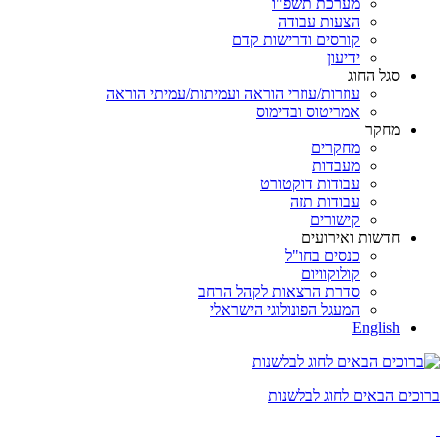
מערכת תשפ"ו
הצעות עבודה
קורסים ודרישות קדם
ידיעון
סגל החוג
עוזרות/עוזרי הוראה ועמיתות/עמיתי הוראה
אמריטוס ובדימוס
מחקר
מחקרים
מעבדות
עבודות דוקטורט
עבודות תזה
קישורים
חדשות ואירועים
כנסים בחו"ל
קולוקוויום
סדרת הרצאות לקהל הרחב
המעגל הפונולוגי הישראלי
English
ברוכים הבאים לחוג לבלשנות