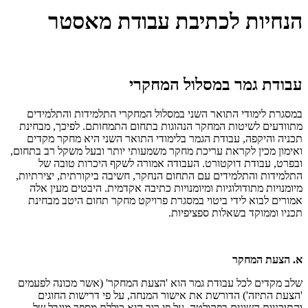
הנחיות לכתיבת עבודת מאסטר
עבודת גמר במסלול המחקרי
במסגרת לימודי התואר השני במסלול המחקרי התלמידות והתלמידים
מתוודעים לשיטות המחקר הנהוגות בתחום התמחותם. לפיכך, מבחינת
תכניה והיקפה, עבודת הגמר בלימודי התואר השני היא מחקר מקדים
ואימון מכין לקראת עריכת מחקר משמעותי יותר ובעל משקל רב בתחום,
ובפרט, עבודת דוקטורט. העבודה אמורה לשקף היכרות טובה של
התלמידות והתלמידים עם התחום הנחקר, חשיבה ביקורתית, יצירתיות,
מיומנויות מתודולוגיות ומיומנויות כתיבה אקדמית. היבטים מעין אלה
אמורים לבוא לידי ביטוי במסגרת פרויקט מחקר תחום היטב מבחינת
תכניו וממוקד בשאלות ספציפיות.
א. הצעת המחקר
שלב מקדים לכל עבודת גמר הוא 'הצעת המחקר' (אשר מכונה לפעמים
'הצעת התיזה') הדורשת את אישור המנחה, על פי דרישות החוגים
והתוכניות השונים בפקולטה. על פי רוב היא כוללת מספר מוגבל של