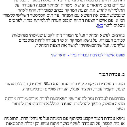
עמודים בהם מתוארים הנושא, מטרות המחקר ומבנה העבודה. על
התלמיד/ה להגיש את הצעת המחקר בכתב למזכירות החוג לאחר
שיגבש/שתגבש את הנושא עם המנחה, עד תום הסמסטר השלישי ללימודי
המ.א. עם אישור הצעת התיזה תוכנס הערה לתלמיד/ה בנדון. לפרטים
נוספים לחצו
כאן
.
בהתאם לנושא המחקר ועל פי הצורך ניתן לקבוע שני/שתי מנחים/ות
לכותב העבודה. על נושא המחקר ואופי העבודה להיות מוסכמים
עליהם/ן, ועל שניהם/שתיהן לאשר את הצעת המחקר.
טופס אישור לכתיבת עבודת גמר - תואר שני
ב. עבודת הגמר
מספר העמודים המקובל לעבודת הגמר הוא כ-80 עמודים, ובכללם עמוד
שער, תקציר עברי, תקציר אנגלי, הערות שוליים וביבליוגרפיה.
מנחים/ות לעבודת גמר לתואר שני רשאים/ות להיות מורים/מורות מדרגת
מרצה ומעלה, בכפוף להחלטות הוועדה הכלל-אוניברסיטאית לתואר
השני.
נושא עבודת הגמר ייקבע בשיתוף עם המנחה ועל פי נוהלי החוג, התוכנית
או בית הספר. על העבודה לשקף כושר ניתוח ומיזוג וכן יכולת התבטאות