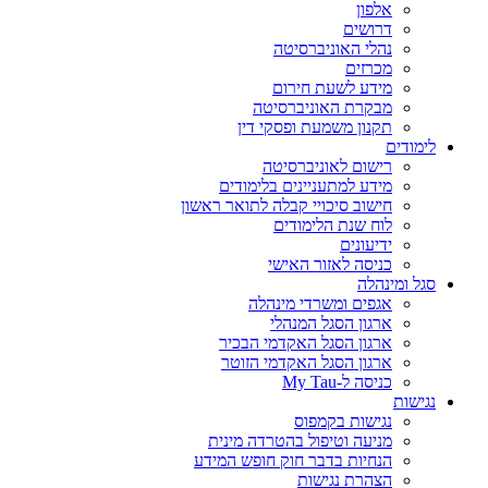
אלפון
דרושים
נהלי האוניברסיטה
מכרזים
מידע לשעת חירום
מבקרת האוניברסיטה
תקנון משמעת ופסקי דין
לימודים
רישום לאוניברסיטה
מידע למתעניינים בלימודים
חישוב סיכויי קבלה לתואר ראשון
לוח שנת הלימודים
ידיעונים
כניסה לאזור האישי
סגל ומינהלה
אגפים ומשרדי מינהלה
ארגון הסגל המנהלי
ארגון הסגל האקדמי הבכיר
ארגון הסגל האקדמי הזוטר
כניסה ל-My Tau
נגישות
נגישות בקמפוס
מניעה וטיפול בהטרדה מינית
הנחיות בדבר חוק חופש המידע
הצהרת נגישות