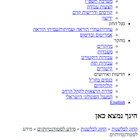
מערכת תשפ"ו
הצעות עבודה
קורסים ודרישות קדם
ידיעון
סגל החוג
עוזרות/עוזרי הוראה ועמיתות/עמיתי הוראה
אמריטוס ובדימוס
מחקר
מחקרים
מעבדות
עבודות דוקטורט
עבודות תזה
קישורים
חדשות ואירועים
כנסים בחו"ל
קולוקוויום
סדרת הרצאות לקהל הרחב
המעגל הפונולוגי הישראלי
English
הינך נמצא כאן
החוג לבלשנות
»
החוג לבלשנות
»
מידע לסטודנטיות/ים
»
מידע
לסטודנטיות/ים