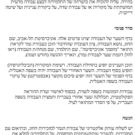
בהירה. עליה להוכיח את כושרו/ה של התלמיד/ה לבצע עבודה מדעית
המושתתת על מקורות או על עבודת שדה, על ביקורת עניינית ועל שיטה
דייקנית.
סדר פנימי
בדף השער של העבודה יצוינו פרטים אלה: אוניברסיטת תל-אביב, שם
החוג, נושא העבודה, ציון העובדה שהחיבור הוכן כעבודת גמר לקראת
התואר "מוסמך אוניברסיטה", שם התלמיד, שם מנחה/ת העבודה (ראו
להלן דוגמת שער לעבודת גמר), תאריך ההגשה (חודש ושנה).
תוכן העניינים יופיע בתחילת העבודה. רשימת המקורות (הביבליוגרפיה)
תופיע בסוף העבודה. השער האחורי של העבודה יהיה בשפה האנגלית.
בדף הפנימי של השער הזה יופיע סיכום מקוצר (אבסטרקט) של עיקרי
העבודה בשפה האנגלית.
עבודות המוגשות בשפה לועזית, בכפוף לאישור ועדת ההוראה
הפקולטטית, תכלולנה שער אחורי בעברית ותמצית העבודה בשפה
העברית, על פי הסדר המתואר לעיל.
הגשה
יש לשלוח עותק אלקטרוני של עבודת הגמר למזכירות החוג, ובתיאום עם
המזכירות, להעביר עותק/עותקים מודפסים. על התלמיד/ה למלא את