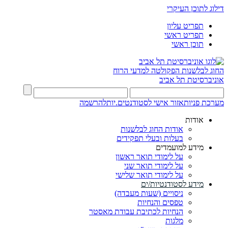
דילוג לתוכן העיקרי
תפריט עליון
תפריט ראשי
תוכן ראשי
החוג לבלשנות
הפקולטה למדעי הרוח
אוניברסיטת תל אביב
מערכת פניות
אזור אישי לסטודנטים.יות
להרשמה
אודות
אודות החוג לבלשנות
בעלות ובעלי תפקידים
מידע למועמדים
על לימודי תואר ראשון
על לימודי תואר שני
על לימודי תואר שלישי
מידע לסטודנטיות/ים
ניסויים (שעות מעבדה)
טפסים והנחיות
הנחיות לכתיבת עבודת מאסטר
מלגות