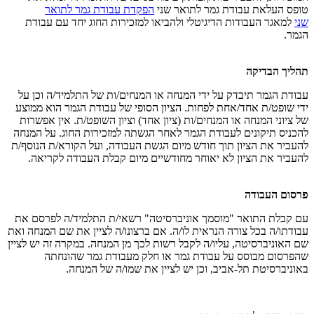
טופס העלאת עבודת גמר לתואר שני
הפקדת עבודת גמר לתואר
שני
למאגר העבודות הדיגיטלי ולהביאו למזכירות החוג יחד עם עבודת
הגמר.
תהליך הבדיקה
עבודת הגמר תיבדק על ידי המנחה או המנחים/ות של התלמיד/ה וכן על
ידי שופט/ת אחד/אחת לפחות. הציון הסופי של עבודת הגמר הוא ממוצע
של ציוני המנחה או המנחים/ות (ציון אחד) וציון השופט/ת. אין אפשרות
להכניס תיקונים לעבודת הגמר לאחר הגשתה למזכירות החוג. על המנחה
להעביר את הציון תוך חודש מיום הגשת העבודה, ועל הקורא/ת הנוסף/ת
להעביר את הציון לא יאוחר מחודשיים מיום קבלת העבודה לקריאה.
פרסום העבודה
עם קבלת התואר "מוסמך אוניברסיטה" רשאי/ת התלמיד/ה לפרסם את
עבודתו/ה בכל צורה הנראית לו/ה. אם ברצונו/ה לציין את שם המנחה ואת
שם האוניברסיטה, עליו/ה לקבל רשות לכך מן המנחה. במקרה זה יש לציין
שהפרסום מבוסס על עבודת גמר או חלק מעבודת גמר שהונחתה
באוניברסיטת תל-אביב, וכן יש לציין את שמו/ה של המנחה.