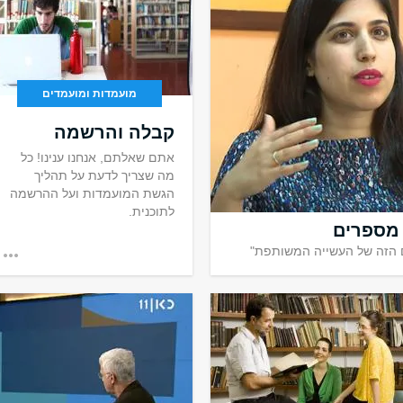
מועמדות ומועמדים
מיתי בחברה
קבלה והרשמה
אתם שאלתם, אנחנו ענינו! כל
מה שצריך לדעת על תהליך
הגשת המועמדות ועל ההרשמה
 למצטיינים
לתוכנית.
רא, פילוסופיה יהודית
 מספרים
ם הזה של העשייה המשותפת"