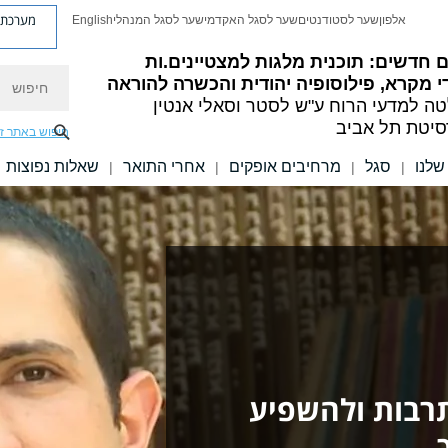
מערכת פ
אלפון
שער לסטודנטים
שער לסגל האקדמי
שער לסגל המנהלי
English
 חדשים: תוכנית מלגות למצטיינים.ות
חיפוש
י מקרא, פילוסופיה יהודית והכשרה להוראה
ה למדעי הרוח
ע"ש לסטר וסאלי אנטין
סיטת תל אביב
חיפוש באתר ז
שלנו
סגל
מרחיבים אופקים
אחרי התואר
שאלות נפוצות
|
|
|
|
תרבות ולהשפיע