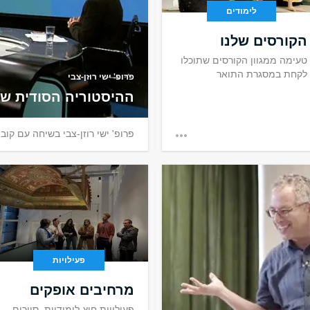
לימודים
הקורסים שלנו
טעימה ממגוון הקורסים שתוכלו
לקחת במסגרת התואר
פרופ' ישי רוזן-צבי
ההיסטוריה הסודית של
פרופ' ישי רוזן-צבי בשיחה עם קוב
הפסח
ללמד
 למצטיינים
רא, פילוסופיה יהודית
פעילויות
מרחיבים אופקים
פעילויות חוץ-לימודיות, סיורים,