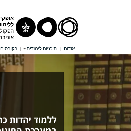
תוכן
תפריט
עליון
ראשי
אופקים
ללימוד
הפקולט
אוניבר
אודות
תוכניות לימודים
הקורסים 
|
|
ללמוד יהדות כ
במערכת החינוך