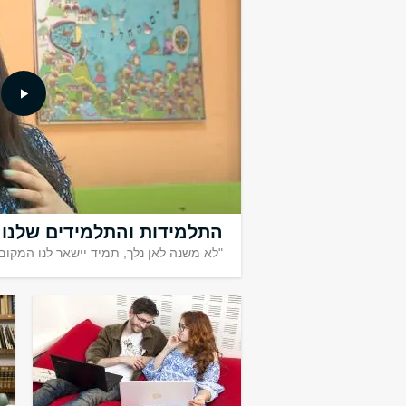
לעשות שינוי א
הישראלית
אופקים: תוכנית מלגות
ולמצטיינות ללימודי מק
התלמידות והתלמידים שלנו
"לא משנה לאן נלך, תמיד יישאר לנו המקו
והכשרה להוראה