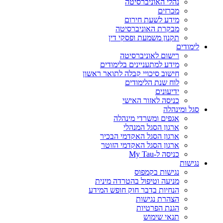
נהלי האוניברסיטה
מכרזים
מידע לשעת חירום
מבקרת האוניברסיטה
תקנון משמעת ופסקי דין
לימודים
רישום לאוניברסיטה
מידע למתעניינים בלימודים
חישוב סיכויי קבלה לתואר ראשון
לוח שנת הלימודים
ידיעונים
כניסה לאזור האישי
סגל ומינהלה
אגפים ומשרדי מינהלה
ארגון הסגל המנהלי
ארגון הסגל האקדמי הבכיר
ארגון הסגל האקדמי הזוטר
כניסה ל-My Tau
נגישות
נגישות בקמפוס
מניעה וטיפול בהטרדה מינית
הנחיות בדבר חוק חופש המידע
הצהרת נגישות
הגנת הפרטיות
תנאי שימוש