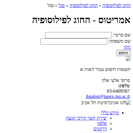
החוג לפילוסופיה
»
החוג לפילוסופיה
»
סגל
»
סגל
אמריטוס - החוג לפילוסופיה
שם פרטי:
שם משפחה:
נקה
תוצאות חיפוש עבור האות א
פרופ' אלעי אלון
טלפון:
03-6409587
ilaialon@tauex.tau.ac.il
מידע כללי
יצירת קשר ודרכי הגעה
אלפון
דרושים