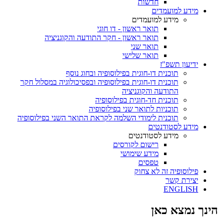
חדשות
מידע למועמדים
מידע למועמדים
תואר ראשון - דו חוגי
תואר ראשון - חקר התודעה והקוגניציה
תואר שני
תואר שלישי
ידיעון תשפ"ז
תוכנית דו-חוגית בפילוסופיה ובחוג נוסף
תוכנית דו-חוגית בפילוסופיה ובפסיכולוגיה במסלול חקר
התודעה והקוגניציה
תוכנית חד-חוגית בפילוסופיה
תוכניות לתואר שני בפילוסופיה
תוכנית לימודי השלמה לקראת התואר השני בפילוסופיה
מידע לסטודנטים
מידע לסטודנטים
רישום לקורסים
מידע שימושי
טפסים
פילוסופיה זה לא צחוק
יצירת קשר
ENGLISH
הינך נמצא כאן