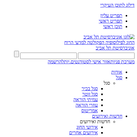
דילוג לתוכן העיקרי
תפריט עליון
תפריט ראשי
תוכן ראשי
החוג לפילוסופיה
הפקולטה למדעי הרוח
אוניברסיטת תל אביב
מערכת פניות
אזור אישי לסטודנטים.יות
להרשמה
אודות
סגל
סגל
סגל בכיר
סגל זוטר
עמיתי הוראה
עוזרי הוראה
אמריטוס
חדשות ואירועים
חדשות ואירועים
אירועי החוג
אירועים אחרים