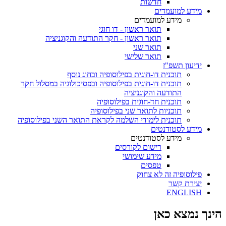
חדשות
מידע למועמדים
מידע למועמדים
תואר ראשון - דו חוגי
תואר ראשון - חקר התודעה והקוגניציה
תואר שני
תואר שלישי
ידיעון תשפ"ז
תוכנית דו-חוגית בפילוסופיה ובחוג נוסף
תוכנית דו-חוגית בפילוסופיה ובפסיכולוגיה במסלול חקר
התודעה והקוגניציה
תוכנית חד-חוגית בפילוסופיה
תוכניות לתואר שני בפילוסופיה
תוכנית לימודי השלמה לקראת התואר השני בפילוסופיה
מידע לסטודנטים
מידע לסטודנטים
רישום לקורסים
מידע שימושי
טפסים
פילוסופיה זה לא צחוק
יצירת קשר
ENGLISH
הינך נמצא כאן