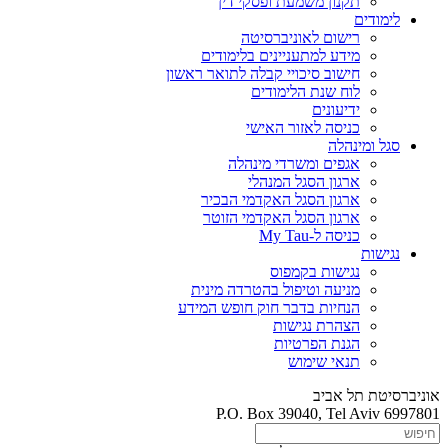
תקנון משמעת ופסקי דין
לימודים
רישום לאוניברסיטה
מידע למתעניינים בלימודים
חישוב סיכויי קבלה לתואר ראשון
לוח שנת הלימודים
ידיעונים
כניסה לאזור האישי
סגל ומינהלה
אגפים ומשרדי מינהלה
ארגון הסגל המנהלי
ארגון הסגל האקדמי הבכיר
ארגון הסגל האקדמי הזוטר
כניסה ל-My Tau
נגישות
נגישות בקמפוס
מניעה וטיפול בהטרדה מינית
הנחיות בדבר חוק חופש המידע
הצהרת נגישות
הגנת הפרטיות
תנאי שימוש
אוניברסיטת תל אביב
P.O. Box 39040, Tel Aviv 6997801