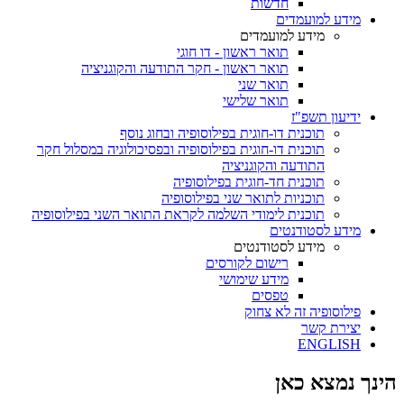
חדשות
מידע למועמדים
מידע למועמדים
תואר ראשון - דו חוגי
תואר ראשון - חקר התודעה והקוגניציה
תואר שני
תואר שלישי
ידיעון תשפ"ז
תוכנית דו-חוגית בפילוסופיה ובחוג נוסף
תוכנית דו-חוגית בפילוסופיה ובפסיכולוגיה במסלול חקר
התודעה והקוגניציה
תוכנית חד-חוגית בפילוסופיה
תוכניות לתואר שני בפילוסופיה
תוכנית לימודי השלמה לקראת התואר השני בפילוסופיה
מידע לסטודנטים
מידע לסטודנטים
רישום לקורסים
מידע שימושי
טפסים
פילוסופיה זה לא צחוק
יצירת קשר
ENGLISH
הינך נמצא כאן