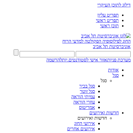
דילוג לתוכן העיקרי
תפריט עליון
תפריט ראשי
תוכן ראשי
החוג לפילוסופיה
הפקולטה למדעי הרוח
אוניברסיטת תל אביב
מערכת פניות
אזור אישי לסטודנטים.יות
להרשמה
אודות
סגל
סגל
סגל בכיר
סגל זוטר
עמיתי הוראה
עוזרי הוראה
אמריטוס
חדשות ואירועים
חדשות ואירועים
אירועי החוג
אירועים אחרים