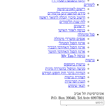
תקנון משמעת ופסקי דין
לימודים
רישום לאוניברסיטה
מידע למתעניינים בלימודים
חישוב סיכויי קבלה לתואר ראשון
לוח שנת הלימודים
ידיעונים
כניסה לאזור האישי
סגל ומינהלה
אגפים ומשרדי מינהלה
ארגון הסגל המנהלי
ארגון הסגל האקדמי הבכיר
ארגון הסגל האקדמי הזוטר
כניסה ל-My Tau
נגישות
נגישות בקמפוס
מניעה וטיפול בהטרדה מינית
הנחיות בדבר חוק חופש המידע
הצהרת נגישות
הגנת הפרטיות
תנאי שימוש
אוניברסיטת תל אביב
P.O. Box 39040, Tel Aviv 6997801