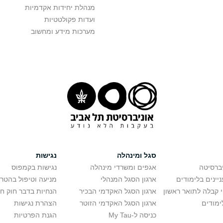
מנהלת יחידות אקדמיות
ועדות פקולטטיות
מערכות מידע ומחשוב
סגל ומינהלה
נגישות
יברסיטה
אגפים ומשרדי מינהלה
נגישות בקמפוס
יינים בלימודים
ארגון הסגל המנהלי
מניעה וטיפול בהטר
י קבלה לתואר ראשון
ארגון הסגל האקדמי הבכיר
הנחיות בדבר חוק ח
ימודים
ארגון הסגל האקדמי הזוטר
הצהרת נגישות
כניסה ל-My Tau
הגנת הפרטיות