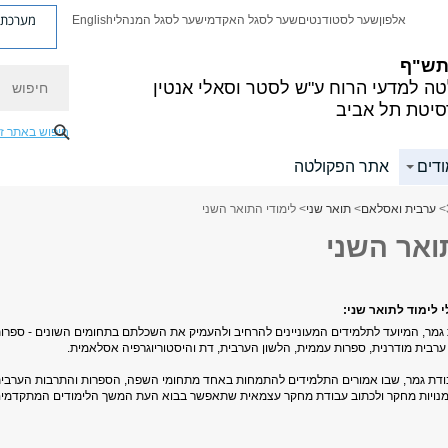
מערכת פ
אלפון
שער לסטודנטים
שער לסגל האקדמי
שער לסגל המנהלי
English
 תש"ף
חיפוש
ה למדעי הרוח
ע"ש לסטר וסאלי אנטין
סיטת תל אביב
חיפוש באתר ז
ודים
אתר הפקולטה
>
ערבית ואסלאם
>
תואר שני
> לימודי התואר השני
ואר השני
 לימוד לתואר שני:
 גמר, המיועד לתלמידים המעוניינים להרחיב ולהעמיק את השכלתם בתחומים השונים - ספרו
רבית מודרנית, ספרות עממית, הלשון הערבית, דת והיסטוריוגרפיה אסלאמית.
בודת גמר, שבו אמורים התלמידים להתמחות באחד מתחומי השפה, הספרות והתרבות הערבי
מנויות מחקר ולכתוב עבודת מחקר עצמאית שתאפשר בבוא העת המשך הלימודים המתקדמים