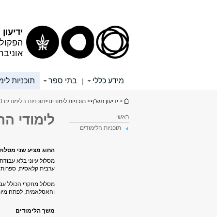
תוכן
תפריט
עליון
ראשי
ידיעון
הפקולט
אוניבר
מידע כללי
בתי ספר
תוכניות לימ
|
הינך נמצא כאן
>
ידיעון תש"ף
>
תוכניות לימודים
>
תוכניות הלימודים 3
לימודי הת
ראשי
תוכניות הלימודים
החוג מציע שני מסלולי
מסלול עיוני בלא עבודת
ערבית קלאסית, ספרות ע
​מסלול מחקרי הכולל ע
והאסלאמית, לפתח מיו
משך הלימודים