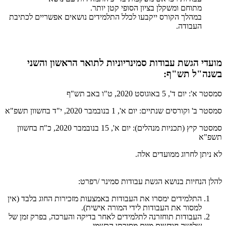
מתוחם ומשקלן בציון הסופי קטן יותר.
במהלך הקורס ייקבעו לכלל התלמידים נושאים אפשריים לכתיבת
העבודה.
מועדי הגשת עבודות סמינריוניות לתואר הראשון והשני
בשנה"ל תש"ף:
סמסטר א': יום ד', 5 באוגוסט 2020, ט"ו באב תש"ף
סמסטר ב' וקורסים שנתיים: יום א', 1 בנובמבר 2020, י"ד בחשוון תשפ"א
סמסטר קיץ (תכניות מנהלים): יום א', 15 בנובמבר 2020, כ"ח בחשוון
תשפ"א
לא ניתן לחרוג ממועדים אלה.
להלן הנחיות בנושא הגשת עבודות סמינר /רפרט:
התלמידים ימסרו את העבודות באמצעות מזכירות החוג בלבד (אין
למסור את העבודות לידי המורה אישית).
העבודות תוחזרנה לתלמידים לאחר בדיקה והערכה, בפרק זמן של
שלושה חודשים מיום מסירתן הרשמי.