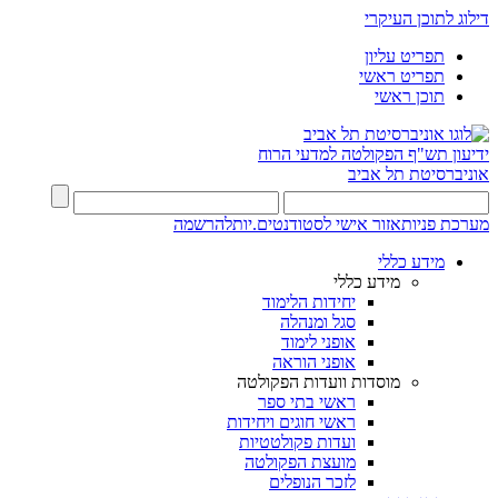
דילוג לתוכן העיקרי
תפריט עליון
תפריט ראשי
תוכן ראשי
ידיעון תש"ף
הפקולטה למדעי הרוח
אוניברסיטת תל אביב
מערכת פניות
אזור אישי לסטודנטים.יות
להרשמה
מידע כללי
מידע כללי
יחידות הלימוד
סגל ומנהלה
אופני לימוד
אופני הוראה
מוסדות וועדות הפקולטה
ראשי בתי ספר
ראשי חוגים ויחידות
ועדות פקולטטיות
מועצת הפקולטה
לזכר הנופלים