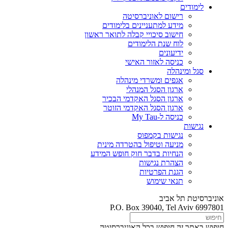
לימודים
רישום לאוניברסיטה
מידע למתעניינים בלימודים
חישוב סיכויי קבלה לתואר ראשון
לוח שנת הלימודים
ידיעונים
כניסה לאזור האישי
סגל ומינהלה
אגפים ומשרדי מינהלה
ארגון הסגל המנהלי
ארגון הסגל האקדמי הבכיר
ארגון הסגל האקדמי הזוטר
כניסה ל-My Tau
נגישות
נגישות בקמפוס
מניעה וטיפול בהטרדה מינית
הנחיות בדבר חוק חופש המידע
הצהרת נגישות
הגנת הפרטיות
תנאי שימוש
אוניברסיטת תל אביב
P.O. Box 39040, Tel Aviv 6997801
חיפוש באתר זה
חיפוש בכל האוניברסיטה