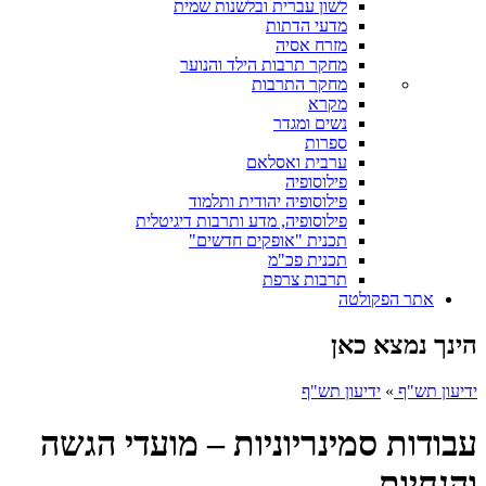
לשון עברית ובלשנות שמית
מדעי הדתות
מזרח אסיה
מחקר תרבות הילד והנוער
מחקר התרבות
מקרא
נשים ומגדר
ספרות
ערבית ואסלאם
פילוסופיה
פילוסופיה יהודית ותלמוד
פילוסופיה, מדע ותרבות דיגיטלית
תכנית "אופקים חדשים"
תכנית פכ"מ
תרבות צרפת
אתר הפקולטה
הינך נמצא כאן
ידיעון תש"ף
»
ידיעון תש"ף
עבודות סמינריוניות – מועדי הגשה
והנחיות