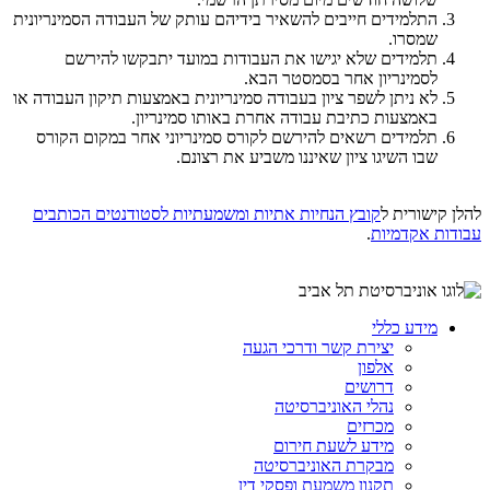
התלמידים חייבים להשאיר בידיהם עותק של העבודה הסמינריונית
שמסרו.
תלמידים שלא יגישו את העבודות במועד יתבקשו להירשם
לסמינריון אחר בסמסטר הבא.
לא ניתן לשפר ציון בעבודה סמינריונית באמצעות תיקון העבודה או
באמצעות כתיבת עבודה אחרת באותו סמינריון.
תלמידים רשאים להירשם לקורס סמינריוני אחר במקום הקורס
שבו השיגו ציון שאיננו משביע את רצונם.
להלן קישורית ל
קובץ הנחיות אתיות ומשמעתיות לסטודנטים הכותבים
עבודות אקדמיות
.
מידע כללי
יצירת קשר ודרכי הגעה
אלפון
דרושים
נהלי האוניברסיטה
מכרזים
מידע לשעת חירום
מבקרת האוניברסיטה
תקנון משמעת ופסקי דין