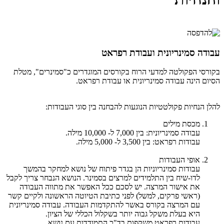
עבודה סמינריונית ועבודת רפראט
בקורסי הפקולטה למדעי הרוח בקורסים המוגדרים כ"סמינרים", מטלת
הסיום הינה עבודה סמינריונית או עבודת רפראט.
להלן הנחיות פקולטטיות הנוגעות להבחנה בין סוגי העבודות:
מכסת מילים
עבודה סמינריונית: בין 7,000 ל- 10,000 מילה.
עבודות רפראט: בין 3,500 ל- 5,000 מילה.
אופי העבודות
עבודות סמינריוניות הן בגדר פיתוח של נושא למחקר בהמשך
לדו-שיח בין התלמידים למרצים בסמינר. הנושא הנבחר צריך לקבל
את אישור המרצה. יש לסכם ככל האפשר את מתווה העבודה
(ראשי פרקים, למשל) לפני כתיבת הטיוטה הראשונה ולקיים קשר
עם המרצה בקורס באשר להתקדמות העבודה. עבודה סמינריונית
היא בעלת משקל גבוה יותר בשקלול הכללי של הציון.
עבודות רפראט משקפות בד"כ התמודדות עם נושא