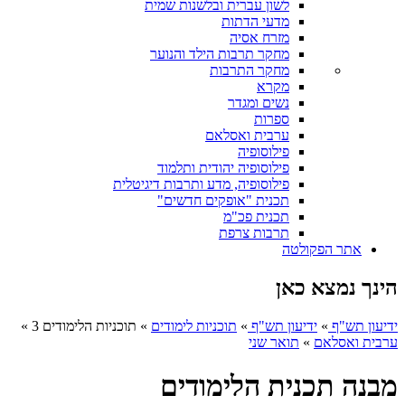
לשון עברית ובלשנות שמית
מדעי הדתות
מזרח אסיה
מחקר תרבות הילד והנוער
מחקר התרבות
מקרא
נשים ומגדר
ספרות
ערבית ואסלאם
פילוסופיה
פילוסופיה יהודית ותלמוד
פילוסופיה, מדע ותרבות דיגיטלית
תכנית "אופקים חדשים"
תכנית פכ"מ
תרבות צרפת
אתר הפקולטה
הינך נמצא כאן
ידיעון תש"ף
»
ידיעון תש"ף
»
תוכניות לימודים
»
תוכניות הלימודים 3
»
ערבית ואסלאם
»
תואר שני
מבנה תכנית הלימודים