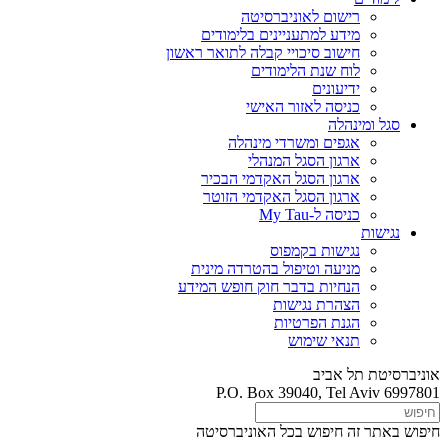
רישום לאוניברסיטה
מידע למתעניינים בלימודים
חישוב סיכויי קבלה לתואר ראשון
לוח שנת הלימודים
ידיעונים
כניסה לאזור האישי
סגל ומינהלה
אגפים ומשרדי מינהלה
ארגון הסגל המנהלי
ארגון הסגל האקדמי הבכיר
ארגון הסגל האקדמי הזוטר
כניסה ל-My Tau
נגישות
נגישות בקמפוס
מניעה וטיפול בהטרדה מינית
הנחיות בדבר חוק חופש המידע
הצהרת נגישות
הגנת הפרטיות
תנאי שימוש
אוניברסיטת תל אביב
P.O. Box 39040, Tel Aviv 6997801
חיפוש באתר זה
חיפוש בכל האוניברסיטה