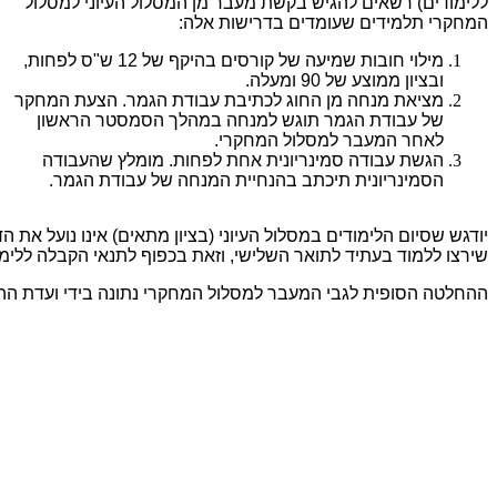
ללימודים) רשאים להגיש בקשת מעבר מן המסלול העיוני למסלול
המחקרי תלמידים שעומדים בדרישות אלה:
מילוי חובות שמיעה של קורסים בהיקף של 12 ש"ס לפחות,
ובציון ממוצע של 90 ומעלה.
מציאת מנחה מן החוג לכתיבת עבודת הגמר. הצעת המחקר
של עבודת הגמר תוגש למנחה במהלך הסמסטר הראשון
לאחר המעבר למסלול המחקרי.
הגשת עבודה סמינריונית אחת לפחות. מומלץ שהעבודה
הסמינריונית תיכתב בהנחיית המנחה של עבודת הגמר.
יודגש שסיום הלימודים במסלול העיוני (בציון מתאים) אינו נועל את 
שירצו ללמוד בעתיד לתואר השלישי, וזאת בכפוף לתנאי הקבלה ללימו
ההחלטה הסופית לגבי המעבר למסלול המחקרי נתונה בידי ועדת הה