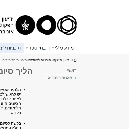
תוכן
תפריט
עליון
ראשי
ידיעון
הפקולט
אוניבר
מידע כללי
בתי ספר
תוכניות לימ
|
הינך נמצא כאן
>
ידיעון תש"ף
>
תוכניות לימודים
>
תוכניות הלימודים 3
הליך סיום
ראשי
תוכניות הלימודים
תלמיד שסיים
יש להגיש לכ
לאחר קבלת ה
הציונים הוז
הלימודים. ל
בקורס.
בקשה לסיום 
טיולים-מסיימ