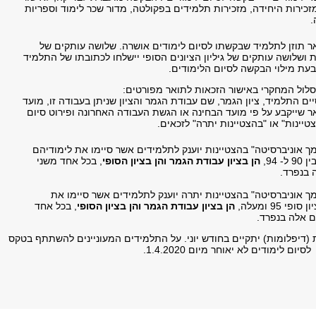
זכירות היחידה, מזכירות תלמידים בפקולטה, מדור שכר לימוד וספריות
.
ר תוזן לתלמיד שבקשתו לסיום לימודים אושרה. שלושה עותקים של
 ושלושה עותקים של גיליון הציונים הסופי יישלחו לכתובתו של התלמיד
בעת מילוי הבקשה לסיום הלימודים.
לול המחקרי באישור הזכאות לתואר מפורטים:
ם התלמיד, ציון הגמר, שם עבודת הגמר והציון שניתן בעבודה זו, מועד
ר שייקבע על פי מועד הבחינה או הגשת העבודה האחרונה ופירוט סיום
טיינות" או "בהצטיינות יתרה" לזכאים.
ך אוניברסיטה" בהצטיינות יוענק לתלמידים אשר סיימו את לימודיהם
- 94,
הן בציון עבודת הגמר והן בציון הסופי
, בכל אחד משני
 בנפרד.
ך אוניברסיטה" בהצטיינות יתרה יוענק לתלמידים אשר סיימו את
י 95 ומעלה,
הן בציון עבודת הגמר והן בציון הסופי
, בכל אחד
ם אלה בנפרד.
(דיפלומות) יתקיים בחודש יוני. על התלמידים המעוניינים להשתתף בטקס
 לימודים לא יאוחר מיום 1.4.2020.