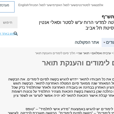
מערכת פ
אלפון
שער לסטודנטים
שער לסגל האקדמי
שער לסגל המנהלי
English
 תש"ף
חיפוש
ה למדעי הרוח
ע"ש לסטר וסאלי אנטין
סיטת תל אביב
חיפוש באתר ז
ודים
אתר הפקולטה
>
ערבית ואסלאם
>
תואר שני
> הליך סיום לימודים והענקת תואר
 לימודים והענקת תואר
 את כל חובותיו לתואר יידרש להגיש בקשה לסיום לימודים. את הבקשה
ול המאוחר שנה ממועד סיום המטלה האחרונה לתואר. הבקשה תוגש
ציון האחרון בבחינה או בעבודה האחרונה ולאחר שהתלמיד בדק שכל
נו כהלכה שכן בהגשת בקשת הזכאות מצהיר התלמיד על נכונות רשומת
אחר קבלת אישור הזכאות לתואר לא יהיה אפשר לערער או לשפר ציון
לימודים יש להגיש באמצעות "מידע אישי לתלמיד" – "טופס
י לימודים" – "בקשה לסיום לימודים". הבקשה מועברת לבדיקה, לאישור