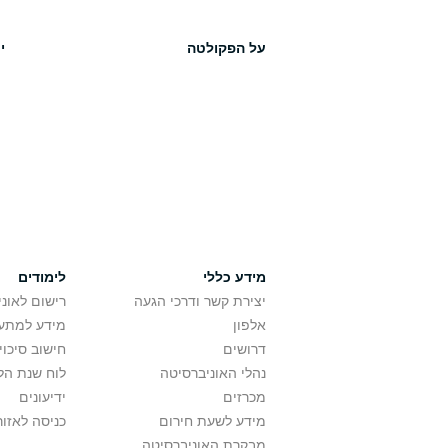
על הפקולטה
י
מידע כללי
לימודים
יצירת קשר ודרכי הגעה
רישום לאונ
אלפון
מידע למתענ
דרושים
חישוב סיכוי
נהלי האוניברסיטה
לוח שנת הל
מכרזים
ידיעונים
מידע לשעת חירום
כניסה לאזור
מבקרת האוניברסיטה