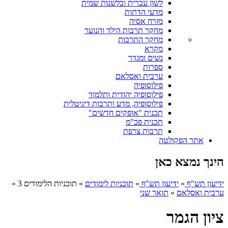
לשון עברית ובלשנות שמית
מדעי הדתות
מזרח אסיה
מחקר תרבות הילד והנוער
מחקר התרבות
מקרא
נשים ומגדר
ספרות
ערבית ואסלאם
פילוסופיה
פילוסופיה יהודית ותלמוד
פילוסופיה, מדע ותרבות דיגיטלית
תכנית "אופקים חדשים"
תכנית פכ"מ
תרבות צרפת
אתר הפקולטה
הינך נמצא כאן
ידיעון תש"ף
»
ידיעון תש"ף
»
תוכניות לימודים
»
תוכניות הלימודים 3
»
ערבית ואסלאם
»
תואר שני
ציון הגמר