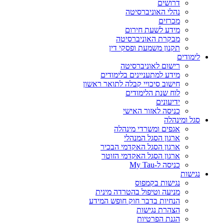
דרושים
נהלי האוניברסיטה
מכרזים
מידע לשעת חירום
מבקרת האוניברסיטה
תקנון משמעת ופסקי דין
לימודים
רישום לאוניברסיטה
מידע למתעניינים בלימודים
חישוב סיכויי קבלה לתואר ראשון
לוח שנת הלימודים
ידיעונים
כניסה לאזור האישי
סגל ומינהלה
אגפים ומשרדי מינהלה
ארגון הסגל המנהלי
ארגון הסגל האקדמי הבכיר
ארגון הסגל האקדמי הזוטר
כניסה ל-My Tau
נגישות
נגישות בקמפוס
מניעה וטיפול בהטרדה מינית
הנחיות בדבר חוק חופש המידע
הצהרת נגישות
הגנת הפרטיות