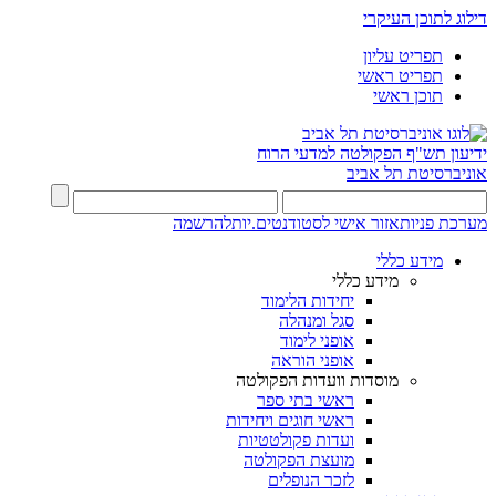
דילוג לתוכן העיקרי
תפריט עליון
תפריט ראשי
תוכן ראשי
ידיעון תש"ף
הפקולטה למדעי הרוח
אוניברסיטת תל אביב
מערכת פניות
אזור אישי לסטודנטים.יות
להרשמה
מידע כללי
מידע כללי
יחידות הלימוד
סגל ומנהלה
אופני לימוד
אופני הוראה
מוסדות וועדות הפקולטה
ראשי בתי ספר
ראשי חוגים ויחידות
ועדות פקולטטיות
מועצת הפקולטה
לזכר הנופלים