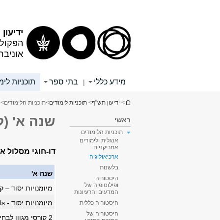
תוכן
תפריט
עליון
ראשי
ידיעון
הפקולט
אוניבר
מידע כללי
בתי ספר
תוכניות לימ
|
הינך נמצא כאן
>
ידיעון תש"ף
>
תוכניות לימודים
>
תוכניות הלימודים
>
שנה א' (
ראשי
תוכניות הלימודים
אנגלית ולימודים
אמריקניים
דו-חוגי מסלול א
ארכיאולוגיה
בלשנות
שנה א'
היסטוריה
ופילוסופיה של
מיומנויות יסוד – 
המדעים והרעיונות
מיומנויות יסוד -
ls
היסטוריה כללית
היסטוריה של
2 קורסי מגוון לבחירה מרשימת הקורסים המוצעים על ידי הפקולטה