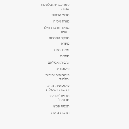
לשון עברית ובלשנות
שמית
מדעי הדתות
מזרח אסיה
מחקר תרבות הילד
והנוער
מחקר התרבות
מקרא
נשים ומגדר
ספרות
ערבית ואסלאם
פילוסופיה
פילוסופיה יהודית
ותלמוד
פילוסופיה, מדע
ותרבות דיגיטלית
תכנית "אופקים
חדשים"
תכנית פכ"מ
תרבות צרפת