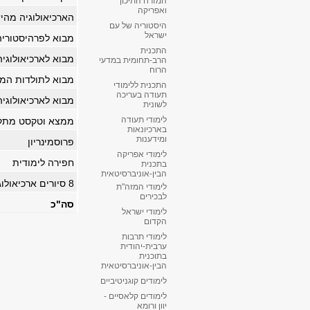
המזרח התיכון
ואפריקה
הארכיאולוגיה מהי
היסטוריה של עם
ישראל
מבוא לפרהיסטוריה
התכנית
מבוא לארכיאולוגיה
הרב-תחומית במדעי
הרוח
מבוא לתולדות המ
התכנית ללימודי
תעודה בעריכה
מבוא לארכיאולוגי
לשונית
לימודי תעודה
ממצא וטקסט מתקו
בארכיונאות
ומידענות
פרוסמינריון
לימודי אפריקה
חפירה לימודית
בתכנית
הבין-אוניברסיטאית
8 סיורים ארכיאולוגים
לימודי המזה"ת
לבכירים
סה"כ
לימודי ישראל
הקדום
לימודי תרבות
ערבית-יהודית
בתוכנית
הבין-אוניברסיטאית
לימודים קוגניטיביים
לימודים קלאסיים -
יוון ורומא