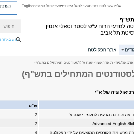
מערכת פ
אלפון
שער לסטודנטים
שער לסגל האקדמי
שער לסגל המנהלי
English
 תש"ף
חיפוש
ה למדעי הרוח
ע"ש לסטר וסאלי אנטין
סיטת תל אביב
חיפוש באתר ז
ודים
אתר הפקולטה
ארכיאולוגיה
>
תואר ראשון
> שנה א' (לסטודנטים המתחילים בתש"ף)
לסטודנטים המתחילים בתש"ף)
רכיאולוגיה של א"י
ש"ס
קריאה וכתיבה מדעית לתלמידי שנה א
'
2
2
Advanced English Skil
4